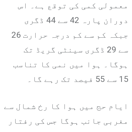
معمولی کمی کی توقع ہے۔ اس
دوران پارہ 42 سے 44 ڈگری
جبکہ کم سے کم درجہ حرارت 26
سے 29 ڈگری سینٹی گریڈ تک
ہوگا۔ ہوا میں نمی کا تناسب
15 سے 55 فیصد تک رہے گا۔
ایام حج میں ہوا کا رخ شمال سے
مغربی جانب ہوگا جس کی رفتار