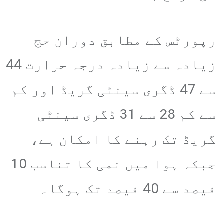
رپورٹس کے مطابق دوران حج
زیادہ سے زیادہ درجہ حرارت 44
سے 47 ڈگری سینٹی گریڈ اور کم
سے کم 28 سے 31 ڈگری سینٹی
گریڈ تک رہنے کا امکان ہے،
جبکہ ہوا میں نمی کا تناسب 10
فیصد سے 40 فیصد تک ہوگا۔