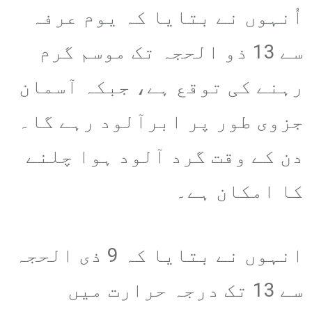
اُنہوں نے بتایا کہ یوم عرفہ
سے 13 ذو الحجہ تک موسم گرم
رہنے کی توقع ہے، جبکہ آسمان
جزوی طور پر ابرآلود رہے گا۔
دن کے وقت گرد آلود ہوا چلنے
کا امکان ہے۔
انہوں نے بتایا کہ 9 ذی الحجہ
سے 13 تک درجہ حرارت میں