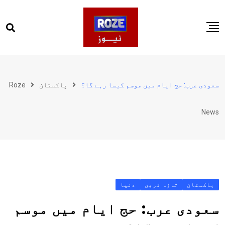
Ski
t
conten
صفحہ اول
پاکستان
سعودی عرب: حج ایام میں موسم کیسا رہے گا؟
پاکستان
Roze
دنیا
News
کھیل
ویڈیوز
روز انگلش
پاکستان
تازہ ترین
دنیا
سعودی عرب: حج ایام میں موسم