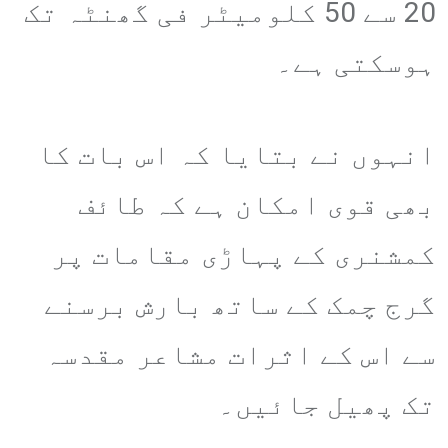
20 سے 50 کلومیٹر فی گھنٹہ تک
ہوسکتی ہے۔
انہوں نے بتایا کہ اس بات کا
بھی قوی امکان ہے کہ طائف
کمشنری کے پہاڑی مقامات پر
گرج چمک کے ساتھ بارش برسنے
سے اس کے اثرات مشاعر مقدسہ
تک پھیل جائیں۔