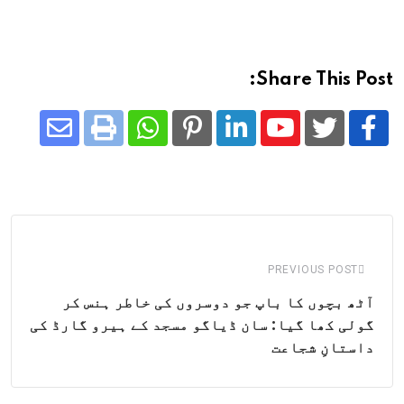
Share This Post:
Share
Whatsapp
Print
Pinterest
LinkedIn
Youtube
via
Email
PREVIOUS POST
آٹھ بچوں کا باپ جو دوسروں کی خاطر ہنس کر
گولی کھا گیا: سان ڈیاگو مسجد کے ہیرو گارڈ کی
داستانِ شجاعت