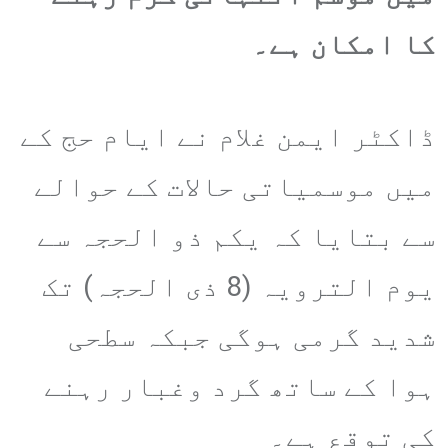
کا امکان ہے۔
ڈاکٹر ایمن غلام نے ایام حج کے
میں موسمیاتی حالات کے حوالے
سے بتایا کہ یکم ذو الحجہ سے
یوم الترویہ (8 ذی الحجہ) تک
شدید گرمی ہوگی جبکہ سطحی
ہوا کے ساتھ گرد وغبار رہنے
کی توقع ہے۔