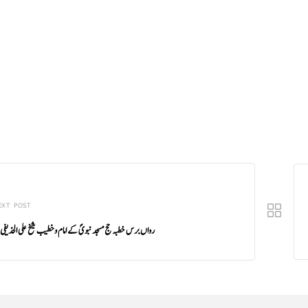
EXT POST
رواں برس خطبہ حج مسجد نبویؐ کے امام وخطیب شیخ علی الحذیف