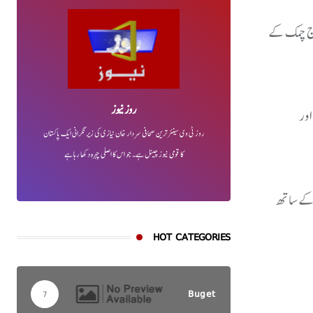
گرج چمک کے
روز نیوز
اور
روز ٹی وی سینئر ترین صحافی سردار خان نیازی کی زیر نگرانی ایک پاکستان
کا قومی نیوز چینل ہے۔ جو اس کا اصلی چہرہ دکھا رہا ہے
ک کے ساتھ
HOT CATEGORIES
Buget
7