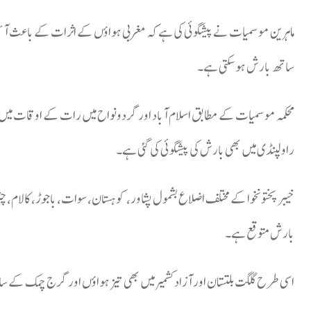
ماہرین موسمیات نے پیشگوئی کی ہے کہ مغربی ہواؤں کے اثرات کے باعث آئ
ساتھ بارش ہو سکتی ہے۔
محکمہ موسمیات کے مطابق اسلام آباد اور گردونواح میں رات کے اوقات می
راولپنڈی میں بھی بارش کی پیشگوئی کی گئی ہے۔
خیبرپختونخوا کے مختلف اضلاع بشمول پشاور، کوہستان، سوات، باجوڑ، کالام، چتر
بارش متوقع ہے۔
اسی طرح گلگت بلتستان اور آزاد کشمیر میں بھی تیز ہواؤں اور گرج چمک کے س