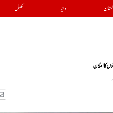
کستان
دنیا
کھیل
ں کا امکان