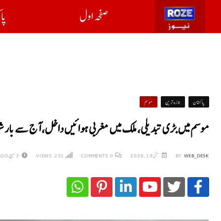
صفحہ اول
پا
پاکستان
تازہ ترین
موسم
موسم میں بڑی تبدیلی، ملک میں مغربی ہوائیں داخل، آج سے بارشو
WEB_DESK
BY
مئی 19, 2026
0
COMMENTS
231
VIEWS
3 مہینے AGO