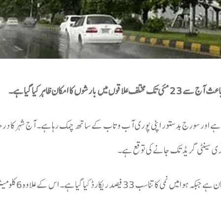
امکان ظاہر کیا گیا ہے۔
ے اور سورج بدستور اپنی پوری آب و تاب کے ساتھ چمک رہا ہے۔ آج شہر کا در
رپورٹ کے مطابق کم سے کم درجہ حرارت 28 ڈگری سینٹی گریڈ