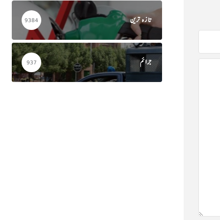
تازہ ترین
9384
جرائم
937