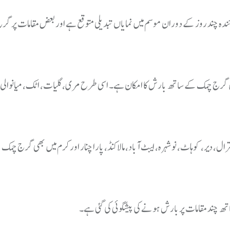
ندہ چند روز کے دوران موسم میں نمایاں تبدیلی متوقع ہے اور بعض مقامات پر 
ں گرج چمک کے ساتھ بارش کا امکان ہے۔ اسی طرح مری، گلیات، اٹک، میانوالی 
ال، دیر، کوہاٹ، نوشہرہ، ایبٹ آباد، مالاکنڈ، پارا چنار اور کرم میں بھی گرج چم
اتھ چند مقامات پر بارش ہونے کی پیشگوئی کی گئی ہے۔