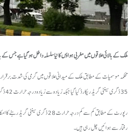
ملک کے بالائی علاقوں میں مغربی ہواؤں کا نیا سلسلہ داخل ہو گیا ہے جس کے باعث آج سے 23 مئی تک مختلف علاقوں میں بارشوں کا 
محکمہ موسمیات کے مطابق ملک کے میدانی علاقوں میں گرمی کی شدت برقرار ہ
35 ڈگری سینٹی گریڈ ریکارڈ کیا گیا جبکہ زیادہ سے زیادہ درجہ حرارت 42 ڈگری سینٹی گریڈ تک جانے کی توقع ہے۔
رفتار سے ہوائیں چل رہی ہیں۔