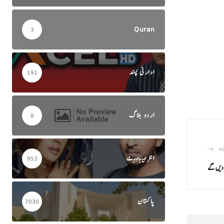
Quran
3
ادارتی پسند
191
اردو بلاگ
8
N
انٹرٹینمنٹ
953
ی دیں گے
پاکستان
7030