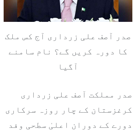
صدر آصف علی زرداری آج کس ملک
کا دورہ کریں گے؟ نام سامنے
آگیا
صدر مملکت آصف علی زرداری
کرغزستان کے چار روزہ سرکاری
دورے کے دوران اعلیٰ سطحی وفد