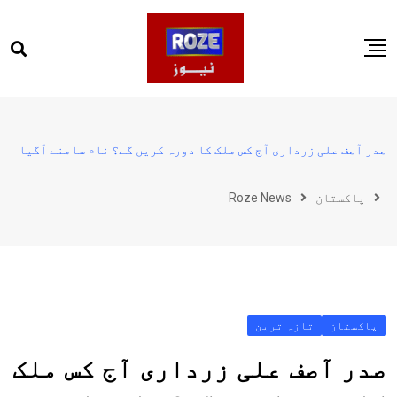
Ski
t
conten
صفحہ اول
پاکستان
صدر آصف علی زرداری آج کس ملک کا دورہ کریں گے؟ نام سامنے آگیا
دنیا
پاکستان
Roze News
کھیل
ویڈیوز
روز انگلش
پاکستان
تازہ ترین
صدر آصف علی زرداری آج کس ملک