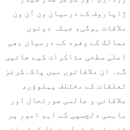
ژاپاروف کے درمیان ون آن ون
ملاقات ہوگی، جبکہ دونوں
ممالک کے وفود کے درمیان بھی
اعلیٰ سطحی مذاکرات کیے جائیں
گے۔ ان ملاقاتوں میں پاک۔کرغز
تعلقات کے مختلف پہلوؤں،
علاقائی و عالمی صورتحال اور
باہمی دلچسپی کے اہم امور پر
تفصیلی تبادلۂ خیال کیا جائے