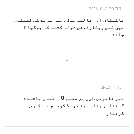
PREVIOUS POST
پاکستان اور عالمی منڈی میں سونے کی قیمتوں
میں کمی ریکارڈ،فی تولہ کتنے کا ہوگیا ؟
جانئے
NEXT POST
غیر قانونی طور پر مقیم 10 افغان باشندے
گرفتار، پناہ دینے والا گودام مالک بھی
گرفتار