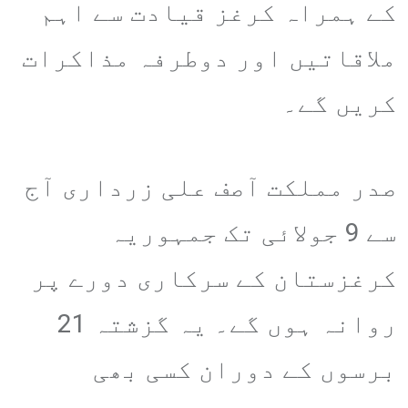
کے ہمراہ کرغز قیادت سے اہم
ملاقاتیں اور دوطرفہ مذاکرات
کریں گے۔
صدر مملکت آصف علی زرداری آج
سے 9 جولائی تک جمہوریہ
کرغزستان کے سرکاری دورے پر
روانہ ہوں گے۔ یہ گزشتہ 21
برسوں کے دوران کسی بھی