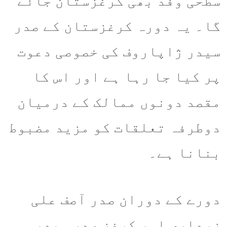
سطحی وفد بھی کرغزستان جائے
گا۔ یہ دورہ کرغزستان کے صدر
سیدر ژاپاروف کی خصوصی دعوت
پر کیا جا رہا ہے اور اس کا
مقصد دونوں ممالک کے درمیان
دوطرفہ تعلقات کو مزید مضبوط
بنانا ہے۔
دورے کے دوران صدر آصف علی
زرداری اور کرغز صدر سیدر