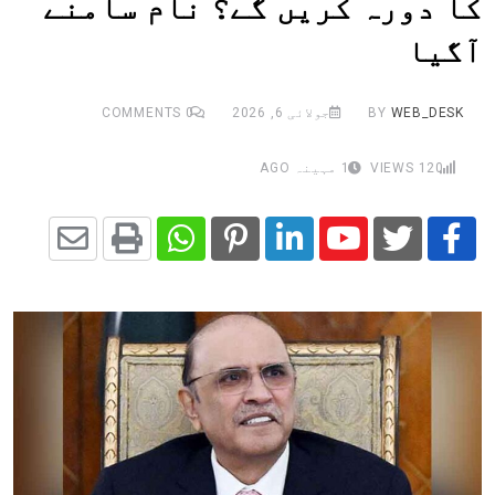
کا دورہ کریں گے؟ نام سامنے
آگیا
WEB_DESK
BY
جولائی 6, 2026
0
COMMENTS
120
VIEWS
1 مہینہ AGO
Share
Whatsapp
Print
Pinterest
LinkedIn
Youtube
via
Email