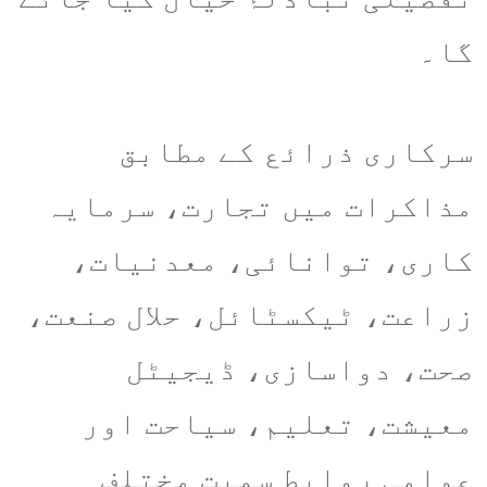
گا۔
سرکاری ذرائع کے مطابق
مذاکرات میں تجارت، سرمایہ
کاری، توانائی، معدنیات،
زراعت، ٹیکسٹائل، حلال صنعت،
صحت، دواسازی، ڈیجیٹل
معیشت، تعلیم، سیاحت اور
عوامی روابط سمیت مختلف