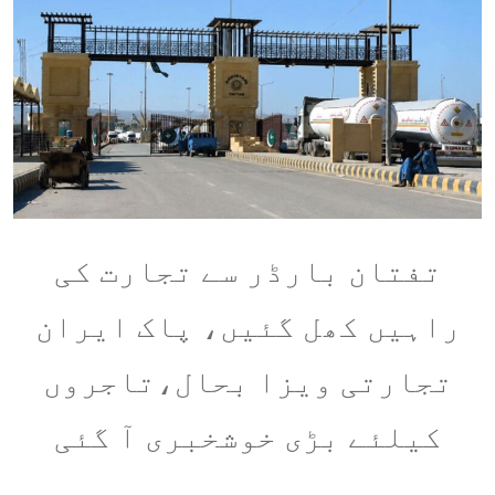
تفتان بارڈر سے تجارت کی
راہیں کھل گئیں، پاک ایران
تجارتی ویزا بحال،تاجروں
کیلئے بڑی خوشخبری آ گئی