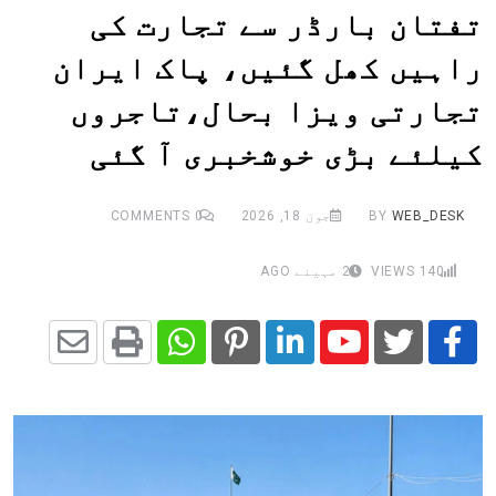
تفتان بارڈر سے تجارت کی
راہیں کھل گئیں، پاک ایران
تجارتی ویزا بحال،تاجروں
کیلئے بڑی خوشخبری آ گئی
WEB_DESK
BY
جون 18, 2026
0
COMMENTS
140
VIEWS
2 مہینے AGO
Share
Whatsapp
Print
Pinterest
LinkedIn
Youtube
via
Email