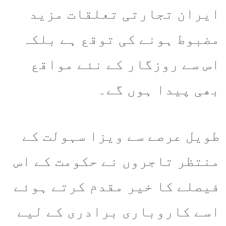
ایران تجارتی تعلقات مزید
مضبوط ہونے کی توقع ہے بلکہ
اس سے روزگار کے نئے مواقع
بھی پیدا ہوں گے۔
طویل عرصے سے ویزا سہولت کے
منتظر تاجروں نے حکومت کے اس
فیصلے کا خیر مقدم کرتے ہوئے
اسے کاروباری برادری کے لیے