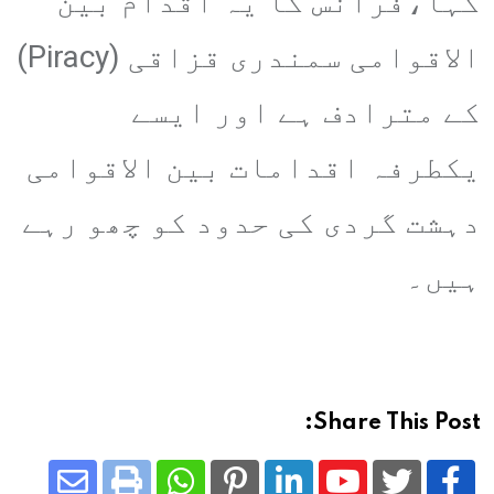
کہا،فرانس کا یہ اقدام بین
الاقوامی سمندری قزاقی (Piracy)
کے مترادف ہے اور ایسے
یکطرفہ اقدامات بین الاقوامی
دہشت گردی کی حدود کو چھو رہے
ہیں۔
Share This Post: