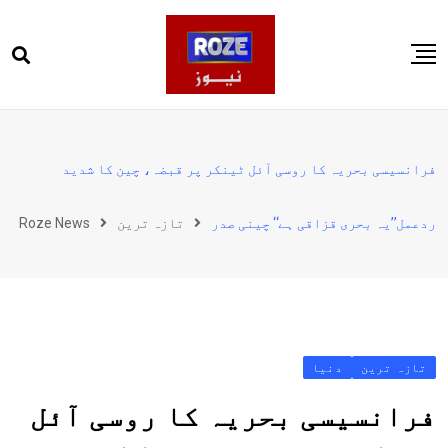
Ski
t
conten
صفحہ اول
پاکستان
فرانسیسی بحریہ کا روسی آئل ٹینکر پر قبضہ، چین کا شدید
دنیا
ردعمل’’یہ بحری قزاقی ہے‘‘ چینی صدر
تازہ ترین
Roze News
کھیل
ویڈیوز
روز انگلش
تازہ ترین
دنیا
فرانسیسی بحریہ کا روسی آئل