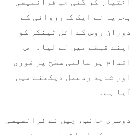
اختیار کر گئی جب فرانسیسی
بحریہ نے ایک کارروائی کے
دوران روس کے آئل ٹینکر کو
اپنے قبضے میں لے لیا۔ اس
اقدام پر عالمی سطح پر فوری
اور شدید ردعمل دیکھنے میں
آیا ہے۔
دوسری جانب، چین نے فرانسیسی
بحریہ کے اس اقدام پر سخت