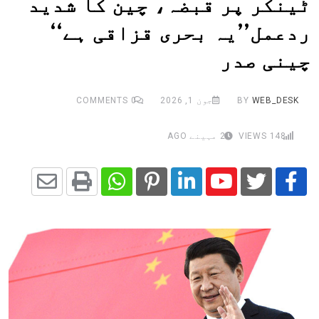
ٹینکر پر قبضہ، چین کا شدید
ردعمل’’یہ بحری قزاقی ہے‘‘
چینی صدر
WEB_DESK
BY
جون 1, 2026
0
COMMENTS
148
VIEWS
2 مہینے AGO
Share
Whatsapp
Print
Pinterest
LinkedIn
Youtube
via
Email