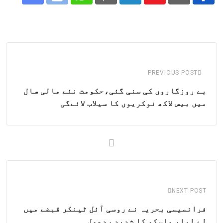
Share
Whatsapp
Print
Pinterest
LinkedIn
Youtube
via
Email
PREVIOUS POST
بے روزگاروں کی سنی گئی،حکومت نئے مالی سال
میں بیس لاکھ نوکریوں کا سیلاب لائےگی
NEXT POST
فرانسیسی بحریہ نے روسی آئل ٹینکر قبضے میں
لے لیا، ماسکو کا شدید ردعمل