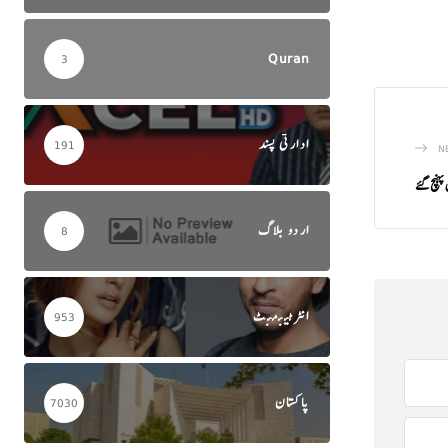
Quran
3
ادارتی پسند
191
N
ہنچ گئے
اردو بلاگ
8
انٹرٹینمنٹ
953
پاکستان
7030