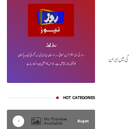
روز نیوز
روز ٹی وی سینئر ترین صحافی سردار خان نیازی کی زیر نگرانی ایک پاکستان
ی میں ایران
کا قومی نیوز چینل ہے۔ جو اس کا اصلی چہرہ دکھا رہا ہے
HOT CATEGORIES
Buget
7