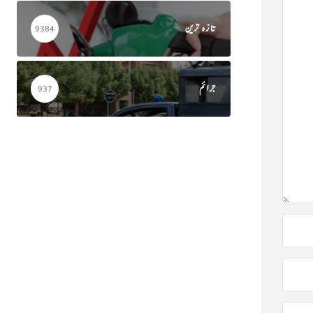
تازہ ترین
9384
جرائم
937