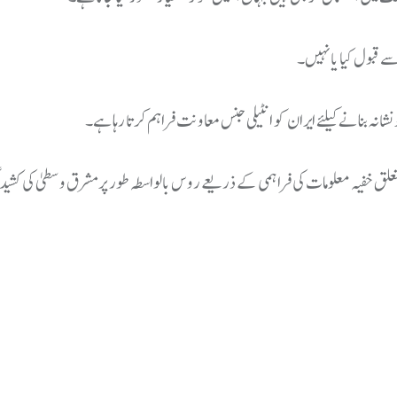
ے قبول کیا یا نہیں۔
نشانہ بنانے کیلئے ایران کو انٹیلی جنس معاونت فراہم کرتا رہا ہے۔
تعلق خفیہ معلومات کی فراہمی کے ذریعے روس بالواسطہ طور پر مشرق وسطیٰ کی کشیدگ