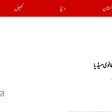
کستان
دنیا
کھیل
انوی میڈیا