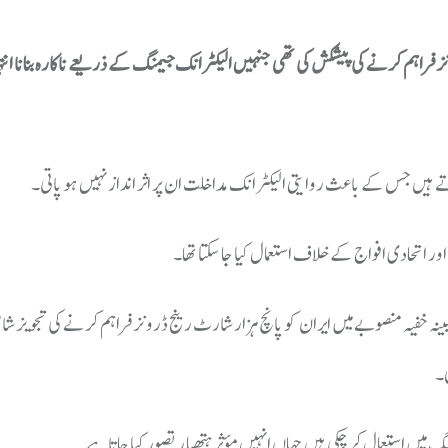
راہم کرنے کی پیشکش کی تھی جنہیں الیکٹرانک جیمنگ کے ذریعے ناکارہ بنانا انت
یں جس کے باعث روایتی الیکٹرانک مداخلت ان پر اثر انداز نہیں ہو پاتی۔
ر اتحادی افواج کے خلاف استعمال کیا جا سکتا تھا۔
ہ خفیہ منصوبے میں ایران کو پانچ ہزار شارٹ رینج ڈرونز فراہم کرنے کی تجویز شا
ی۔
میں استعمال کر چکی ہیں جہاں انہیں مؤثر ہتھیار تصور کیا جاتا ہے۔