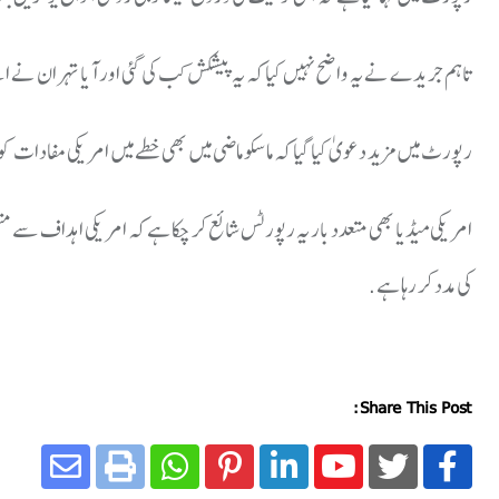
تاہم جریدے نے یہ واضح نہیں کیا کہ یہ پیشکش کب کی گئی اور آیا تہران نے اس
رپورٹ میں مزید دعویٰ کیا گیا کہ ماسکو ماضی میں بھی خطے میں امریکی مفادات کو 
امریکی میڈیا بھی متعدد بار یہ رپورٹس شائع کر چکا ہے کہ امریکی اہداف سے م
کی مدد کر رہا ہے.
Share This Post: