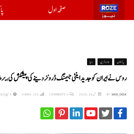
صفحہ اول
پا
پاکستان
تازہ ترین
دنیا
روس نے ایران کو جدید اینٹی جیمنگ ڈرونز دینے کی پیشکش کی، برط
WEB_DESK
BY
مئی 19, 2026
0
COMMENTS
113
VIEWS
3 مہینے AGO