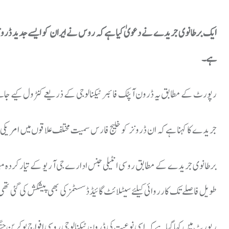
ایک برطانوی جریدے نے دعویٰ کیا ہے کہ روس نے ایران کو ایسے جدید ڈرونز ف
ہے۔
رپورٹ کے مطابق یہ ڈرون آپٹک فائبر ٹیکنالوجی کے ذریعے کنٹرول کیے جاتے ہ
جریدے کا کہنا ہے کہ ان ڈرونز کو خلیج فارس سمیت مختلف علاقوں میں امریکی او
برطانوی جریدے کے مطابق روسی انٹیلی جنس ادارے جی آر یو کے تیار کردہ مبین
طویل فاصلے تک کارروائی کیلئے سیٹلائٹ گائیڈڈ سسٹمز کی بھی پیشکش کی گئی تھ
رپورٹ میں کہا گیا ہے کہ اسی نوعیت کی ڈرون ٹیکنالوجی روسی افواج یوکرین جنگ 