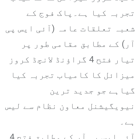
تجربہ کیا ہے۔پاک فوج کے
شعبہ تعلقات عامہ (آئی ایس پی
آر) کے مطابق مقامی طور پر
تیار فتح 4 گراؤنڈ لانچڈ کروز
میزائل کا کامیاب تجربہ کیا
گیاہے جو جدید ترین
نیویگیشنل معاون نظام سے لیس
ہے۔
آئی ایس پی آر کے مطابق فتح 4