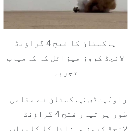
پاکستان کا فتح 4 گراؤنڈ
لانچڈ کروز میزائل کا کامیاب
تجربہ
راولپنڈی :پاکستان نے مقامی
طور پر تیار فتح 4 گراؤنڈ
لانچڈ کروز میزائل کا کامیاب