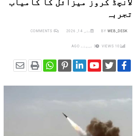
لانچڈ کروز میزائل کا کامیاب
تجربہ
WEB_DESK
BY
مئی 14, 2026
0
COMMENTS
102
VIEWS
3 مہینے AGO
Share
Whatsapp
Print
Pinterest
LinkedIn
Youtube
via
Email