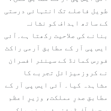
طویل فاصلے تک انتہائی درستی
کے ساتھ اہداف کو نشانہ
بنانے کی صلاحیت رکھتا ہے۔آئی
ایس پی آر کے مطابق آرمی راکٹ
فورس کمانڈ کے سینئر افسران
نے کروزمیزائل تجربے کا
مشاہدہ کیا۔ آئی ایس پی آر کے
مطابق صدرِ مملکت، وزیرِ اعظم
، چیف آف ڈیفنس فورسز، پاک