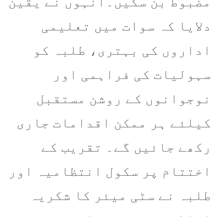
مضبوط بن سکیں۔انہوں نے یقین
دلایا کہ سوات میں تعلیمی
اداروں کی بہتری، طلبہ کو
سہولیات کی فراہمی اور
نوجوانوں کے روشن مستقبل
کیلئے ہر ممکن اقدامات جاری
رکھے جائیں گے۔ تقریب کے
اختتام پر سکول انتظامیہ اور
طلبہ نے سٹی میئر کا شکریہ