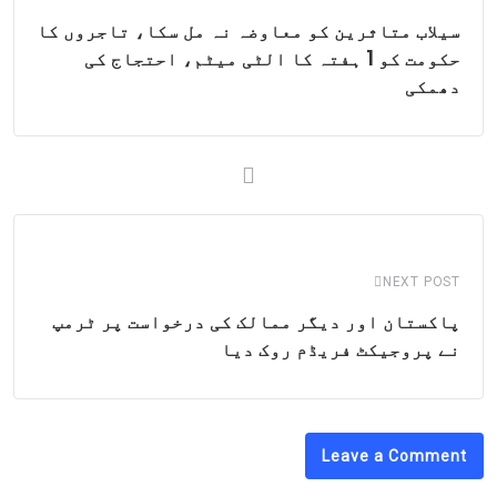
سیلاب متاثرین کو معاوضہ نہ مل سکا، تاجروں کا
حکومت کو 1 ہفتہ کا الٹی میٹم، احتجاج کی
دھمکی
NEXT POST
پاکستان اور دیگر ممالک کی درخواست پر ٹرمپ
نے پروجیکٹ فریڈم روک دیا
Leave a Comment