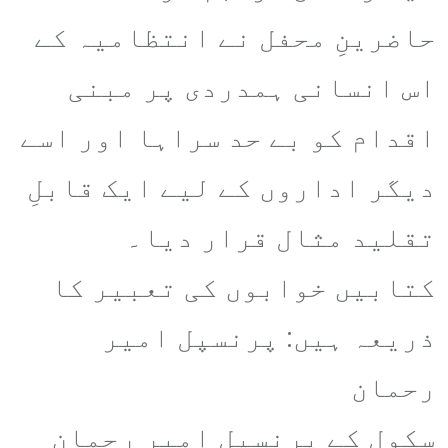
حاضرینِ محفل نے انتظامیہ کے
اس انسانی ہمدردی پر مبنی
اقدام کو بے حد سراہا اور اسے
دیگر اداروں کے لیے ایک قابلِ
تقلید مثال قرار دیا۔
​کتابیں خوابوں کی تعبیر کا
ذریعہ ہیں: پرنسپل امیر
رحمان
​سکول کے پرنسپل امیر رحمان