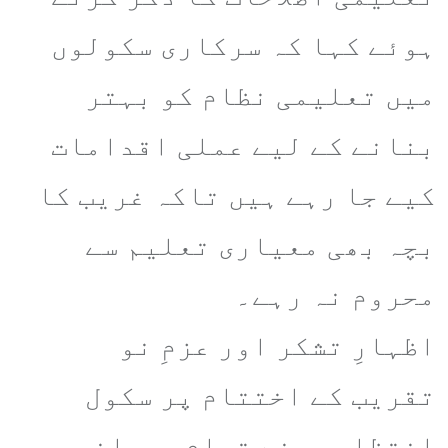
ہوئے کہا کہ سرکاری سکولوں
میں تعلیمی نظام کو بہتر
بنانے کے لیے عملی اقدامات
کیے جا رہے ہیں تاکہ غریب کا
بچہ بھی معیاری تعلیم سے
محروم نہ رہے۔
​اظہارِ تشکر اور عزمِ نو
​تقریب کے اختتام پر سکول
انتظامیہ نے تمام مہمانوں،