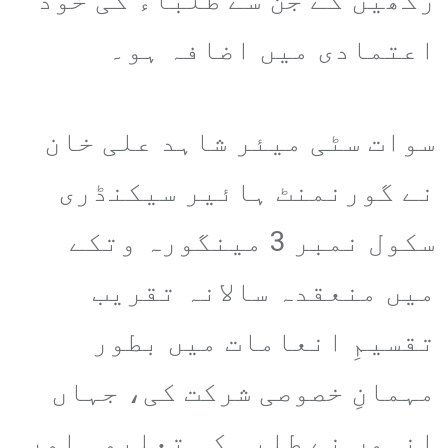
اعتمادی میں اضافہ ہو۔
سوات سٹی میئر شاہد علی خان
نے گورنمنٹ ہائیر سیکنڈری
سکول نمبر 3 مینگورہ وتکے
میں منعقدہ سالانہ تقریب
تقسیمِ انعامات میں بطور
مہمانِ خصوصی شرکت کی، جہاں
انہوں نے طلبہ کی تعلیمی اور