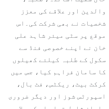
والدین اور علاقے کی معزز
شخصیات نے بھی شرکت کی۔اس
موقع پر سٹی میئر شاہد علی
خان نے اپنے خصوصی فنڈ سے
سکول کے طلبہ کیلئے کھیلوں
کا سامان فراہم کیا، جس میں
کرکٹ بیٹ، ریکٹس، فٹ بال،
اسپورٹس شوز اور دیگر ضروری
سامان شامل تھا۔ اس کے علاوہ