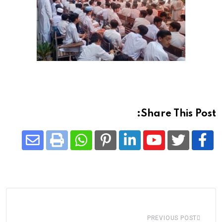
Share This Post:
Share
Whatsapp
Print
Pinterest
LinkedIn
Youtube
via
Email
PREVIOUS POST