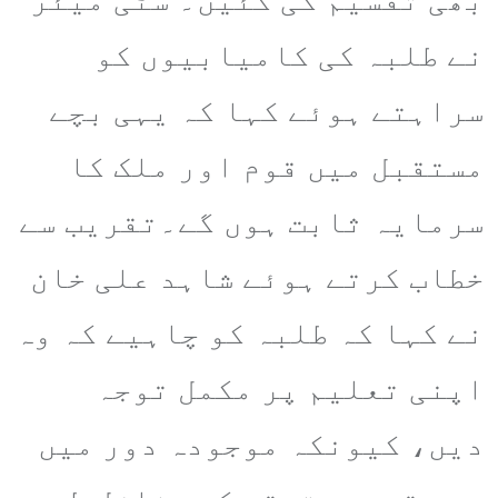
نے طلبہ کی کامیابیوں کو
سراہتے ہوئے کہا کہ یہی بچے
مستقبل میں قوم اور ملک کا
سرمایہ ثابت ہوں گے۔تقریب سے
خطاب کرتے ہوئے شاہد علی خان
نے کہا کہ طلبہ کو چاہیے کہ وہ
اپنی تعلیم پر مکمل توجہ
دیں، کیونکہ موجودہ دور میں