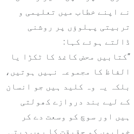
نے اپنے خطاب میں تعلیمی و
تربیتی پہلوؤں پر روشنی
ڈالتے ہوئے کہا:
​”کتابیں محض کاغذ کا ٹکڑا یا
الفاظ کا مجموعہ نہیں ہوتیں،
بلکہ یہ وہ کلید ہیں جو انسان
کے لیے بند دروازے کھولتی
ہیں اور سوچ کو وسعت دے کر
خوابوں کو حقیقت کا روپ دیتی