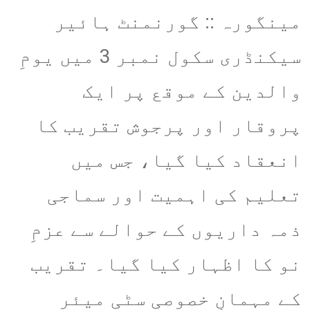
via
​مینگورہ :: گورنمنٹ ہائیر
Email
سیکنڈری سکول نمبر 3 میں یومِ
والدین کے موقع پر ایک
پروقار اور پرجوش تقریب کا
انعقاد کیا گیا، جس میں
تعلیم کی اہمیت اور سماجی
ذمہ داریوں کے حوالے سے عزمِ
نو کا اظہار کیا گیا۔ تقریب
کے مہمانِ خصوصی سٹی میئر