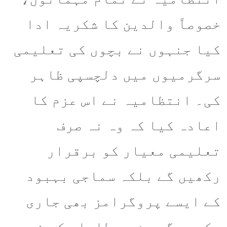
خصوصاً والدین کا شکریہ ادا
کیا جنہوں نے بچوں کی تعلیمی
سرگرمیوں میں دلچسپی ظاہر
کی۔ انتظامیہ نے اس عزم کا
اعادہ کیا کہ وہ نہ صرف
تعلیمی معیار کو برقرار
رکھیں گے بلکہ سماجی بہبود
کے ایسے پروگرامز بھی جاری
رکھیں گے جن سے طلباء کی خود