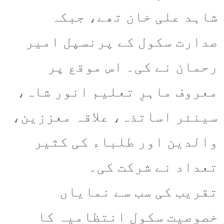
شاہد علی خان تھے، جبکہ
صدارت سکول کے پرنسپل امیر
رحمان نے کی۔ اس موقع پر
معروف ماہرِ تعلیم انور شاہ،
سینئر اساتذہ، علاقہ معززین،
والدین اور طلباء کی کثیر
تعداد نے شرکت کی۔
​تقریب کی سب سے نمایاں
خصوصیت سکول انتظامیہ کا