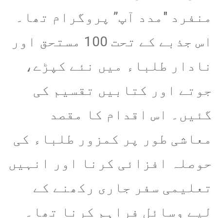
منفرد "مدد آپ” پروگرام تھا۔
اس جذبے کے تحت 100 مستحق اور
نادار طلباء میں نئے کپڑے،
جوتے اور کتابیں تقسیم کی
گئیں۔ اس اقدام کا مقصد
معاشی طور پر کمزور طلباء کی
حوصلہ افزائی کرنا اور انہیں
تعلیمی سفر جاری رکھنے کے
لیے وسائل فراہم کرنا تھا۔