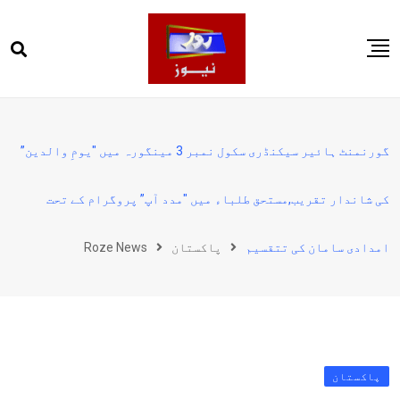
Ski
t
conten
صفحہ اول
پاکستان
گورنمنٹ ہائیر سیکنڈری سکول نمبر 3 مینگورہ میں "یومِ والدین”
دنیا
کی شاندار تقریب,مستحق طلباء میں "مدد آپ” پروگرام کے تحت
کھیل
ویڈیوز
امدادی سامان کی تتقسیم
پاکستان
Roze News
روز انگلش
پاکستان