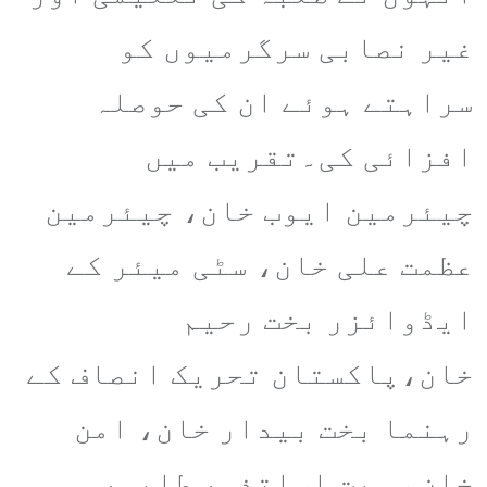
غیر نصابی سرگرمیوں کو
سراہتے ہوئے ان کی حوصلہ
افزائی کی۔تقریب میں
چیئرمین ایوب خان، چیئرمین
عظمت علی خان، سٹی میئر کے
ایڈوائزر بخت رحیم
خان،پاکستان تحریک انصاف کے
رہنما بخت بیدار خان، امن
خان سمیت اساتذہ، طلبہ،