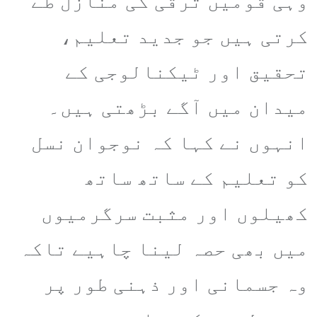
وہی قومیں ترقی کی منازل طے
کرتی ہیں جو جدید تعلیم،
تحقیق اور ٹیکنالوجی کے
میدان میں آگے بڑھتی ہیں۔
انہوں نے کہا کہ نوجوان نسل
کو تعلیم کے ساتھ ساتھ
کھیلوں اور مثبت سرگرمیوں
میں بھی حصہ لینا چاہیے تاکہ
وہ جسمانی اور ذہنی طور پر