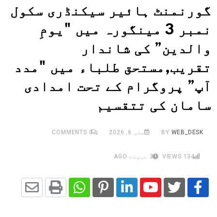
گورنمنٹ ہائیر سیکنڈری سکول
نمبر 3 مینگورہ میں "یومِ
والدین” کی شاندار
تقریب,مستحق طلباء میں "مدد
آپ” پروگرام کے تحت امدادی
سامان کی تتقسیم
WEB_DESK
BY
مئی 6, 2026
0
COMMENTS
134
VIEWS
3 مہینے AGO
Share
Whatsapp
Print
Pinterest
LinkedIn
Youtube