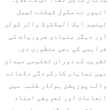
انہوں نے سکول کیلئے ٹیبل
ٹینس، ایک الیکٹرک واٹر کولر
اور دیگر بنیادی ضروریات کی
فراہمی کی بھی منظوری دی۔
تقریب کے دوران تعلیمی میدان
میں نمایاں کارکردگی دکھانے
والے پوزیشن ہولڈر طلبہ میں
انعامات اور تعریفی اسناد
بھی تقسیم کی گئیں۔ سٹی میئر