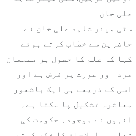
علی خان
​سٹی میئر شاہد علی خان نے
حاضرین سے خطاب کرتے ہوئے
کہا کہ علم کا حصول ہر مسلمان
مرد اور عورت پر فرض ہے اور
اسی کے ذریعے ہی ایک باشعور
معاشرہ تشکیل پا سکتا ہے۔
انہوں نے موجودہ حکومت کی
تعلیمی اصلاحات کا ذکر کرتے