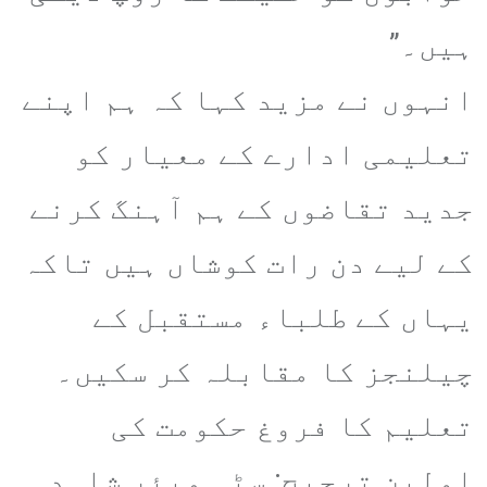
ہیں۔”
​انہوں نے مزید کہا کہ ہم اپنے
تعلیمی ادارے کے معیار کو
جدید تقاضوں کے ہم آہنگ کرنے
کے لیے دن رات کوشاں ہیں تاکہ
یہاں کے طلباء مستقبل کے
چیلنجز کا مقابلہ کر سکیں۔
​تعلیم کا فروغ حکومت کی
اولین ترجیح: سٹی میئر شاہد