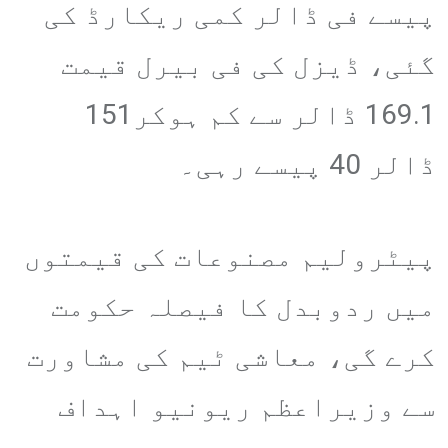
پیسے فی ڈالر کمی ریکارڈ کی
گئی، ڈیزل کی فی بیرل قیمت
169.1 ڈالر سے کم ہوکر151
ڈالر 40 پیسے رہی۔
پیٹرولیم مصنوعات کی قیمتوں
میں ردوبدل کا فیصلہ حکومت
کرے گی، معاشی ٹیم کی مشاورت
سے وزیراعظم ریونیو اہداف