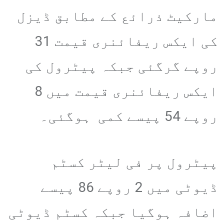
مارکیٹ ذرائع کے مطابق ڈیزل
کی ایکس ریفائنری قیمت 31
روپے گرگئی جبکہ پیٹرول کی
ایکس ریفائنری قیمت میں 8
روپے 54 پیسے کمی ہوگئی۔
پیٹرول پر فی لیٹر کسٹم
ڈیوٹی میں 2 روپے 86 پیسے
اضافہ ہوگیا جبکہ کسٹم ڈیوٹی