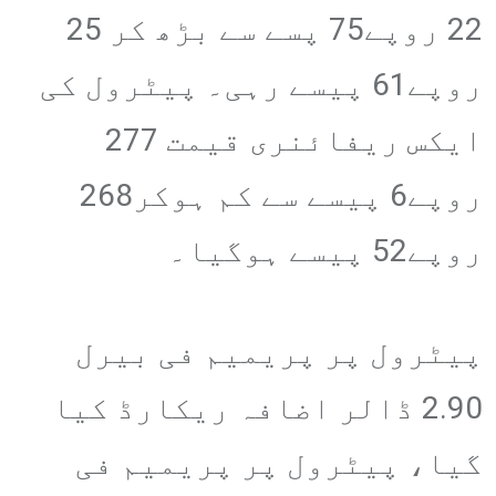
22 روپے75 پسے سے بڑھ کر 25
روپے61 پیسے رہی۔ پیٹرول کی
ایکس ریفائنری قیمت 277
روپے6 پیسے سے کم ہوکر268
روپے52 پیسے ہوگیا۔
پیٹرول پر پریمیم فی بیرل
2.90 ڈالر اضافہ ریکارڈ کیا
گیا، پیٹرول پر پریمیم فی