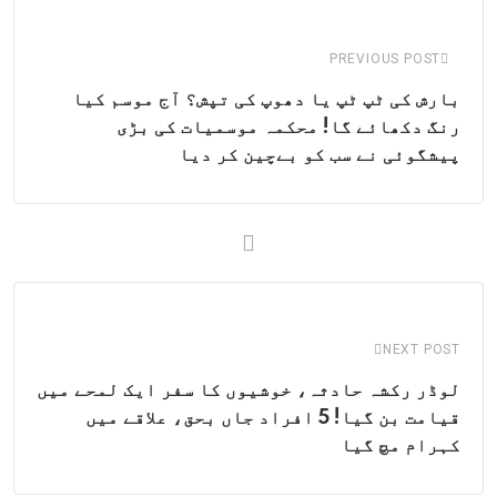
Email
PREVIOUS POST
بارش کی ٹپ ٹپ یا دھوپ کی تپش؟ آج موسم کیا
رنگ دکھائے گا! محکمہ موسمیات کی بڑی
پیشگوئی نے سب کو بےچین کر دیا
NEXT POST
لوڈر رکشہ حادثہ، خوشیوں کا سفر ایک لمحے میں
قیامت بن گیا! 5 افراد جاں بحق، علاقے میں
کہرام مچ گیا