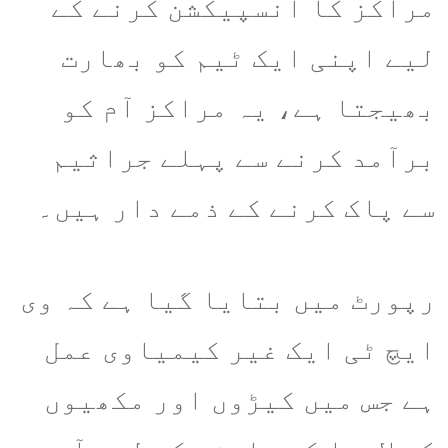
مراکز کا انسپیکشن کرنے کے
لیے اپنی ایک ٹیم کو بھارت
بھیجتا ہے، یہ مراکز آم کو
برآمد کرنے سے پہلے جراثیم
سے پاک کرنے کے ذمے دار ہیں۔
رپورٹ میں بتایا گیا ہے کہ وی
ایچ ٹی ایک غیر کیمیاوی عمل
ہے جس میں کیڑوں اور مکھیوں