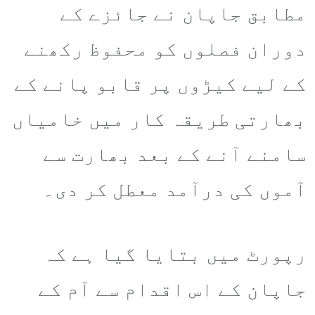
مطابق جاپان نے جائزے کے
دوران فصلوں کو محفوظ رکھنے
کے لیے کیڑوں پر قابو پانے کے
بھارتی طریقہ کار میں خامیاں
سامنے آنے کے بعد بھارت سے
آموں کی درآمد معطل کر دی۔
رپورٹ میں بتایا گیا ہے کہ
جاپان کے اس اقدام سے آم کے