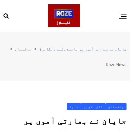
Ski
t
conten
صفحہ اول
پاکستان
جاپان نے بھارتی آموں پر پابندی کیوں لگائی؟
پاکستان
دنیا
Roze News
کھیل
ویڈیوز
روز انگلش
پاکستان
تازہ ترین
دنیا
جاپان نے بھارتی آموں پر