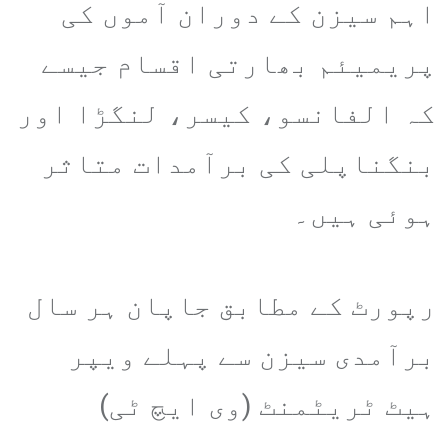
اہم سیزن کے دوران آموں کی
پریمیئم بھارتی اقسام جیسے
کہ الفانسو، کیسر، لنگڑا اور
بنگناپلی کی برآمدات متاثر
ہوئی ہیں۔
رپورٹ کے مطابق جاپان ہر سال
برآمدی سیزن سے پہلے ویپر
ہیٹ ٹریٹمنٹ (وی ایچ ٹی)