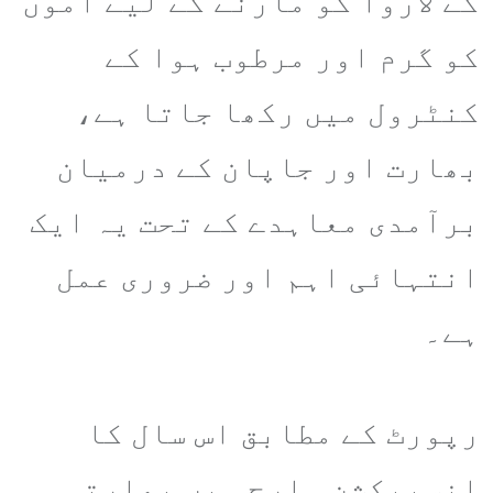
کے لاروا کو مارنے کے لیے آموں
کو گرم اور مرطوب ہوا کے
کنٹرول میں رکھا جاتا ہے،
بھارت اور جاپان کے درمیان
برآمدی معاہدے کے تحت یہ ایک
انتہائی اہم اور ضروری عمل
ہے۔
رپورٹ کے مطابق اس سال کا
انسپیکشن مارچ میں بھارتی