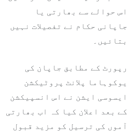
اس حوالے سے بھارتی یا
جاپانی حکام نے تفصیلات نہیں
بتائیں۔
رپورٹ کے مطابق جاپان کی
یوکوہاما پلانٹ پروٹیکشن
ایسوسی ایشن نے اس انسپیکشن
کے بعد اعلان کیا کہ اب بھارتی
آموں کی ترسیل کو مزید قبول