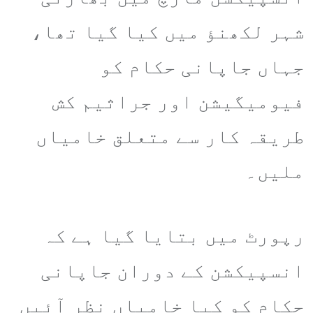
شہر لکھنؤ میں کیا گیا تھا،
جہاں جاپانی حکام کو
فیومیگیشن اور جراثیم کش
طریقہ کار سے متعلق خامیاں
ملیں۔
رپورٹ میں بتایا گیا ہے کہ
انسپیکشن کے دوران جاپانی
حکام کو کیا خامیاں نظر آئیں