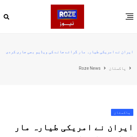
Ski
t
conten
صفحہ اول
پاکستان
ایران نے امریکی طیارہ مار گرائے جانے کی ویڈیو بھی جاری کردی
دنیا
پاکستان
Roze News
کھیل
ویڈیوز
روز انگلش
پاکستان
ایران نے امریکی طیارہ مار