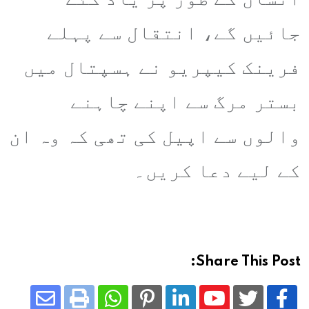
جائیں گے، انتقال سے پہلے
فرینک کیپریو نے ہسپتال میں
بستر مرگ سے اپنے چاہنے
والوں سے اپیل کی تھی کہ وہ ان
کے لیے دعا کریں۔
Share This Post: