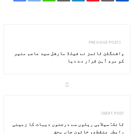
Share
Whatsapp
Print
Pinterest
LinkedIn
Youtube
via
Email
PREVIOUS POST
واشنگٹن ٹائمز نے فیلڈ مارشل سید عاصم منیر
کو مردِ آہن قرار دے دیا
NEXT POST
ٹانک: سیلابی ریلوں سے درجنوں دیہات کا زمینی
رابطہ منقطع، خاتون جاں بحق