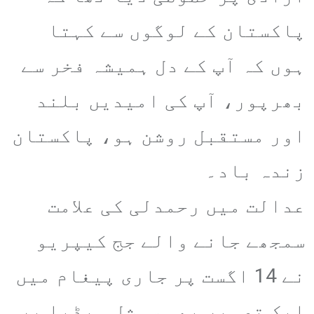
پاکستان کے لوگوں سے کہتا
ہوں کہ آپ کے دل ہمیشہ فخر سے
بھرپور، آپ کی امیدیں بلند
اور مستقبل روشن ہو، پاکستان
زندہ باد۔
عدالت میں رحمدلی کی علامت
سمجھے جانے والے جج کیپریو
نے 14 اگست پر جاری پیغام میں
ایک تصویر بھی سوشل میڈیا پر