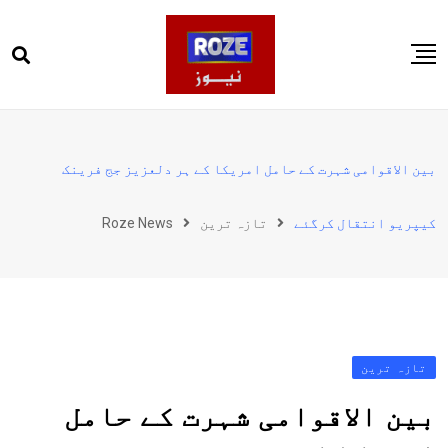
Ski
t
conten
صفحہ اول
پاکستان
بین الاقوامی شہرت کے حامل امریکا کے ہر دلعزیز جج فرینک
دنیا
کیپریو انتقال کرگئے
تازہ ترین
Roze News
کھیل
ویڈیوز
روز انگلش
تازہ ترین
بین الاقوامی شہرت کے حامل