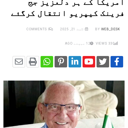
امریکا کے ہر دلعزیز جج
فرینک کیپریو انتقال کرگئے
WEB_DESK
BY
اگست 21, 2025
0
COMMENTS
330
VIEWS
12 مہینے AGO
Share
Whatsapp
Print
Pinterest
LinkedIn
Youtube
via
Email