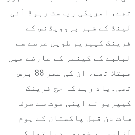
تھے، امریکی ریاست رہوڈ آئی
لینڈ کے شہر پروویڈنس کے
فرینک کیپریو طویل عرصے سے
لبلبے کے کینسر کے عارضے میں
مبتلا تھے، ان کی عمر 88 برس
تھی۔یاد رہے کہ جج فرینک
کیپریو نے اپنی موت سے صرف
سات دن قبل پاکستان کے یوم
آزادی پر خصوصی دیا تھا کہ