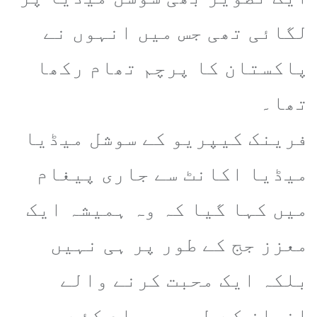
لگائی تھی جس میں انہوں نے
پاکستان کا پرچم تھام رکھا
تھا۔
فرینک کیپریو کے سوشل میڈیا
میڈیا اکانٹ سے جاری پیغام
میں کہا گیا کہ وہ ہمیشہ ایک
معزز جج کے طور پر ہی نہیں
بلکہ ایک محبت کرنے والے
انسان کے طور پر یاد کئے