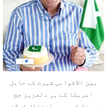
بین الاقوامی شہرت کے حامل
امریکا کے ہر دلعزیز جج
فرینک کیپریو انتقال کرگئے