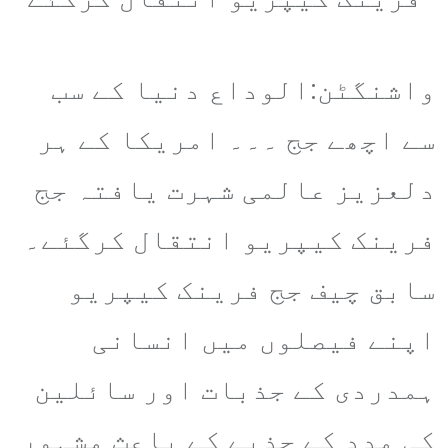
واشنگٹن:الوداع دنیا کے سب
سے اچھے جج ۔۔۔ امریکا کے ہر
دلعزیز عالمی شہرت یافتہ جج
فرینک کیپریو انتقال کرگئے۔
سابق چیف جج فرینک کیپریو
اپنے فیصلوں میں انسانی
ہمدردی کے جذبات اور سائلین
کی مدد کے جذبے کے باعث مشہور