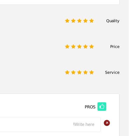
Quality
1
2
3
4
5
Price
1
2
3
4
5
Service
1
2
3
4
5
PROS
+