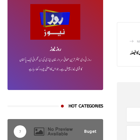
N
روز نیوز
روز ٹی وی سینئر ترین صحافی سردار خان نیازی کی زیر نگرانی ایک پاکستان
کا قومی نیوز چینل ہے۔ جو اس کا اصلی چہرہ دکھا رہا ہے
HOT CATEGORIES
Buget
7