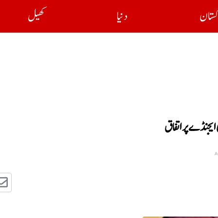
کستان
دنیا
کھیل