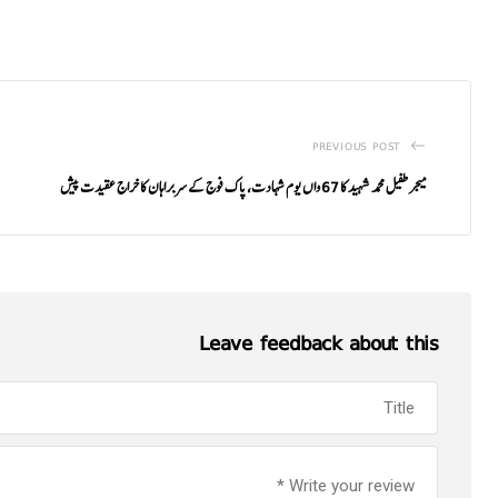
PREVIOUS POST
میجر طفیل محمد شہید کا 67 واں یوم شہادت، پاک فوج کے سربراہان کا خراج عقیدت پیش
Leave feedback about this