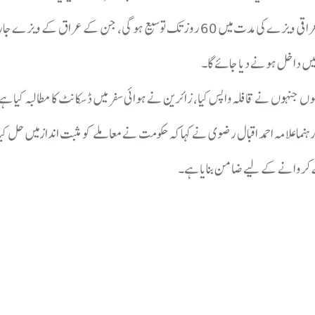
کہ حکومت نے سکیورٹی وجوہات پر مشکل فیصلہ کیا، 7 نکات پر اتفاق کر لیا گیا، عراقی ویزے کی مدت میں 60 روز تک توسیع ہو گی، جن ک
 میں داخل ہونے دیا جائے گا۔
ا ہوں جنہوں نے قافلہ واپس کیا، زائرین نے ہوائی سفر میں ڈسکانٹ کا مطالبہ کیا ہے
نما علامہ احمد اقبال رضوی نے کہا کہ حکومت نے معاملے کو مثبت اندازمیں حل کیا
ے کروانے کے لیے ضامن بنایا ہے۔