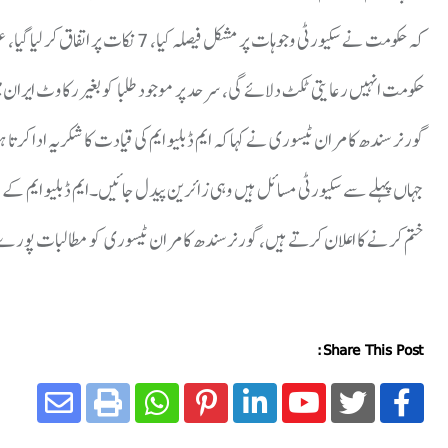
حکومت انہیں رعایتی ٹکٹ دلائے گی، سرحد پر موجود طلبا کو بغیر رکاوٹ ایران
گورنر سندھ کامران ٹیسوری نے کہا کہ ایم ڈبلیو ایم کی قیادت کا شکریہ ادا کرت
جہاں پہلے سے سکیورٹی مسائل ہیں وہی زائرین پیدل جائیں۔ایم ڈبلیو ایم کے رہ
ختم کرنے کا اعلان کرتے ہیں، گورنرسندھ کامران ٹیسوری کو مطالبات پور
Share This Post: