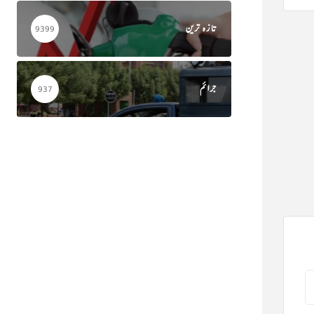
تازہ ترین
9399
جرائم
937