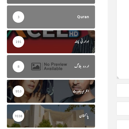
Quran
3
ادارتی پسند
191
اردو بلاگ
8
انٹرٹینمنٹ
953
پاکستان
7038