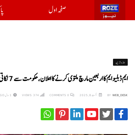
صفحہ اول
پا
تازہ ترین
ایم ڈبلیو ایم کا اربعین مارچ ملتوی کرنے کا اعلان، حکومت سے 7 نکاتی ایجنڈے پر اتفاق
WEB_DESK
BY
اگست 8, 2025
0
COMMENTS
374
VIEWS
1 سال AGO