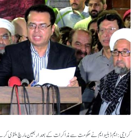
کراچی:ایم ڈبلیو ایم نے حکومت سے مذاکرات کے بعد اربعین مارچ ملتوی کرنے