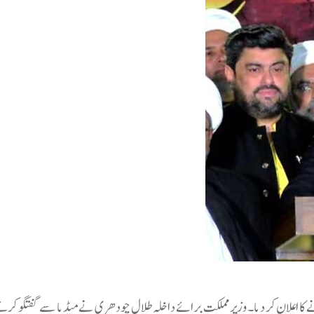
 کا اعلان کر دیا۔وزیر مملکت برائے داخلہ طلال چودھری نے میڈیا سے گفتگو کرت