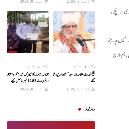
اگست 8, 2026
اگست 8, 2026
ے عراق کے ویزے جاری ہو چکے،
، نہیں چاہتے
، ہم مارچ
,
,
پاکستان
تازہ ترین
پاکستان
تازہ ترین
شیخ الحدیث علامہ پیر سید حسین الدین شاہ انتقال کر
جڑواں بہنوں کا میٹرک میں منفرد اعزاز!
گئے
دونوں نے 1183نمبرحاصل کیے
اگست 8, 2026
اگست 8, 2026
روز نیوز