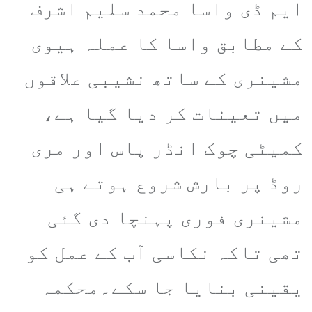
ایم ڈی واسا محمد سلیم اشرف
کے مطابق واسا کا عملہ ہیوی
مشینری کے ساتھ نشیبی علاقوں
میں تعینات کر دیا گیا ہے،
کمیٹی چوک انڈر پاس اور مری
روڈ پر بارش شروع ہوتے ہی
مشینری فوری پہنچا دی گئی
تھی تاکہ نکاسی آب کے عمل کو
یقینی بنایا جا سکے۔محکمہ