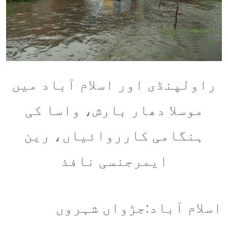
راولپنڈی اور اسلام آباد میں
موسلا دھار بارش، واسا کی
ہنگامی کارروائیاں، رین
ایمرجنسی نافذ
اسلام آباد:جڑواں شہروں