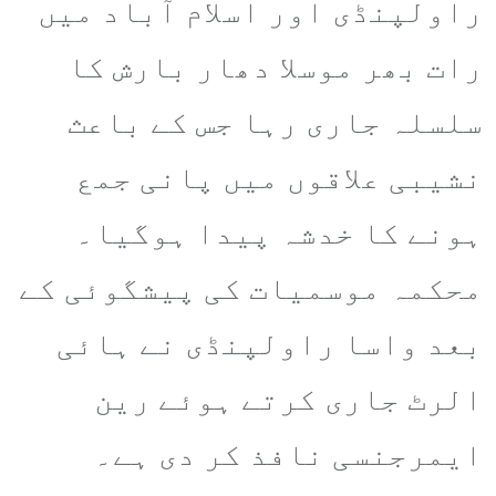
راولپنڈی اور اسلام آباد میں
رات بھر موسلا دھار بارش کا
سلسلہ جاری رہا جس کے باعث
نشیبی علاقوں میں پانی جمع
ہونے کا خدشہ پیدا ہوگیا۔
محکمہ موسمیات کی پیشگوئی کے
بعد واسا راولپنڈی نے ہائی
الرٹ جاری کرتے ہوئے رین
ایمرجنسی نافذ کر دی ہے۔