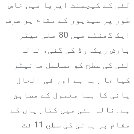
لئی کے کیچمنٹ ایریا میں خاص
طور پر سیدپور کے مقام پر صرف
ایک گھنٹے میں 80 ملی میٹر
بارش ریکارڈ کی گئی، نالہ
لئی کی سطح کو مسلسل مانیٹر
کیا جا رہا ہے اور فی الحال
پانی کا بہا معمول کے مطابق
ہے۔نالہ لئی میں کٹاریاں کے
مقام پر پانی کی سطح 11 فٹ