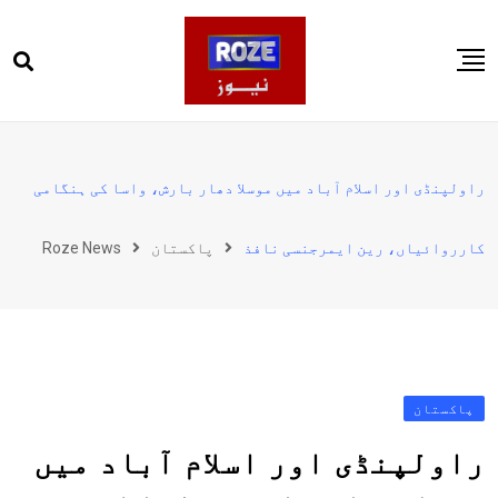
Ski
t
conten
صفحہ اول
پاکستان
راولپنڈی اور اسلام آباد میں موسلا دھار بارش، واسا کی ہنگامی
دنیا
کارروائیاں، رین ایمرجنسی نافذ
پاکستان
Roze News
کھیل
ویڈیوز
روز انگلش
پاکستان
راولپنڈی اور اسلام آباد میں