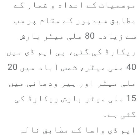
موسمیات کے اعداد و شمار کے
مطابق سیدپور کے مقام پر سب
سے زیادہ 80 ملی میٹر بارش
ریکارڈ کی گئی، پی ایم ڈی میں
40 ملی میٹر، شمس آباد میں 20
ملی میٹر اور پیر ودھائی میں
15 ملی میٹر بارش ریکارڈ کی
گئی ہے۔
ایم ڈی واسا کے مطابق نالہ