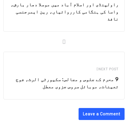
راولپنڈی اور اسلام آباد میں موسلا دھار بارش،
واسا کی ہنگامی کارروائیاں، رین ایمرجنسی
نافذ
NEXT POST
9 محرم کے جلوس و مجالس: سکیورٹی الرٹ، فوج
تعینات، موبائل سروس جزوی معطل
Leave a Comment