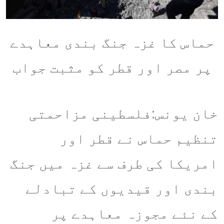
حماس کا غزہ جنگ بندی معاہدے
پر مصر اور قطر کو مثبت جواب
خان یونس:فلسطینی مزاحمتی
تنظیم حماس نے قطر اور
امریکا کی طرف سے غزہ میں جنگ
بندی اور قیدیوں کے تبادلے
کے نئے مجوزہ معاہدے پر