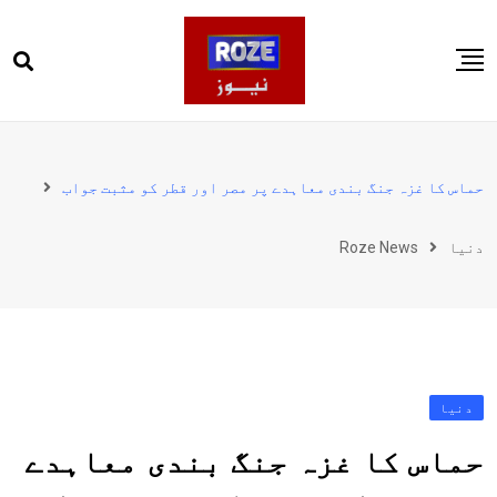
Ski
t
conten
صفحہ اول
پاکستان
حماس کا غزہ جنگ بندی معاہدے پر مصر اور قطر کو مثبت جواب
دنیا
دنیا
Roze News
کھیل
ویڈیوز
روز انگلش
دنیا
حماس کا غزہ جنگ بندی معاہدے