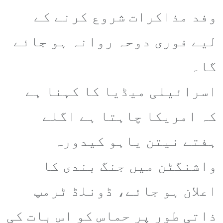
وفد مذاکرات شروع کرنے کے
لیے فوری دوحہ روانہ ہو جائے
گا۔
اسرائیلی میڈیا کا کہنا ہے
کہ امریکا چاہتا ہے اگلے
ہفتے نیتن یاہو کیدورہ
واشنگٹن میں جنگ بندی کا
اعلان ہو جائے، ڈونلڈ ٹرمپ
ذاتی طور پر حماس کو اس بات کی