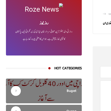
N
روز نیوز
ھا، ایران
روز ٹی وی سینئر ترین صحافی سردار خان نیازی کی زیر نگرانی ایک پاکستان
کا قومی نیوز چینل ہے۔ جو اس کا اصلی چہرہ دکھا رہا ہے
HOT CATEGORIES
Buget
7