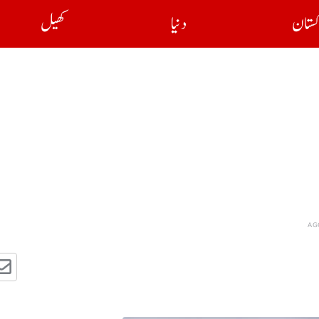
کستان
دنیا
کھیل