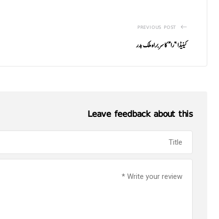
PREVIOUS POST
کینیڈا ”را “ کا سربراہ ملک بدر
Leave feedback about this