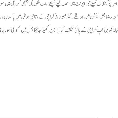
مریکا کیخلاف کھیلے گا۔ایونٹ میں حصہ لینے کیلئے سات ملکوںکی ٹیمیں کراچی میں مو
ور حسن رضا بھی ایکشن میں ہونگے ۔گذشتہ روز کراچی کے مقامی ہوٹل میں پاکستان و