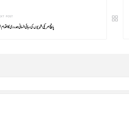
EXT POST
پانچ امریکی شہریوں کی رہائی انسانی ہمدردی کا اقدام ت