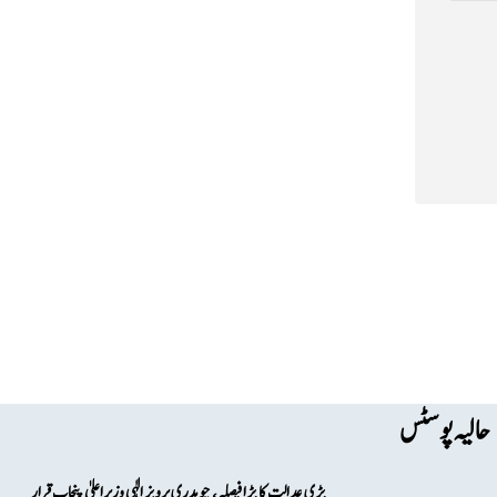
حالیہ پوسٹس
بڑی عدالت کا بڑا فیصلہ، چوہدری پرویز الٰہی وزیراعلیٰ پنجاب قرار