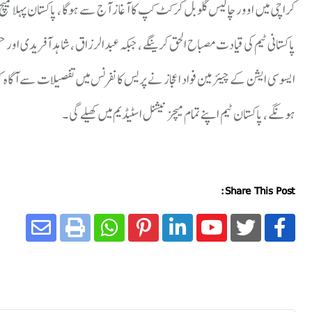
کراچی میں اوور چالیس گلوبل کرکٹ کپ کا آغاز آج سے ہوگا ، پاکستان پہلا میچ ا
پاکستانی ٹیم کی قیادت مصباح الحق کرینگے ، جبکہ عبدالرزاق ، شاہد آفریدی ا
ہونگے ، پاکستان ٹیم اپنے تمام میچز نیشنل اسٹیڈیم میں کھیلے گی ۔
Share This Post: