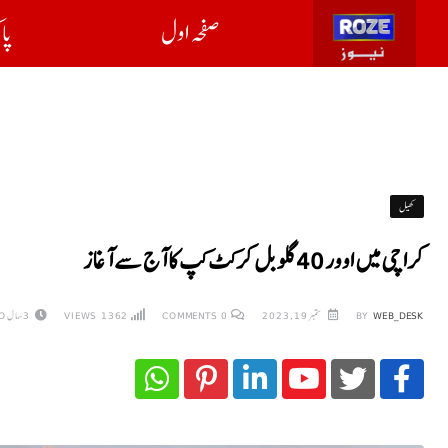
صفحہ اول
پا
کھیل
کراچی میں اوور 40 گلوبل کرکٹ کپ کا آج سے آغاز
WEB_DESK
BY
ستمبر 19, 2023
0
COMMENTS
1362
VIEWS
3 سال AGO