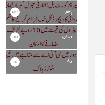
پاکستان
7030
تازہ ترین
9384
جرائم
937