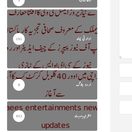
Quran
3
ادارتی پسند
191
اردو بلاگ
8
انٹرٹینمنٹ
953