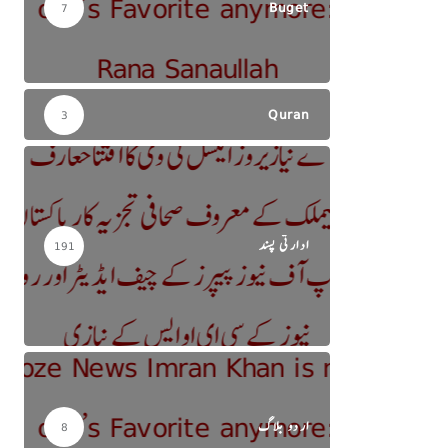
Buget
7
Quran
3
ادارتی پسند
191
اردو بلاگ
8