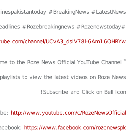
inespakistantoday #BreakingNews #LatestNews
#Topnews #Rozenewsupdate #Rozenewsheadlines #Rozebreakingnews #Rozenewstoday
utube.com/channel/UCvA3_dsIV78l-6Am16OHRYw
” Welcome to the Roze News Official YouTube Channel "
playlists to view the latest videos on Roze News
Subscribe and Click on Bell Icon!
ube:
http://www.youtube.com/c/RozeNewsOfficial
acebook:
https://www.facebook.com/rozenewspk