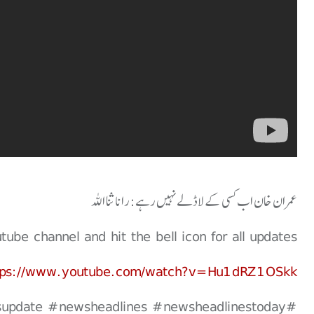
عمران خان اب کسی کے لاڈلے نہیں رہے: رانا ثنا اللہ
be channel and hit the bell icon for all updates.
tps://www.youtube.com/watch?v=Hu1dRZ1OSkk
update #newsheadlines #newsheadlinestoday