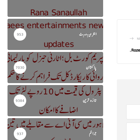
انٹرٹینمنٹ
953
N
Roze
پاکستان
7030
تازہ ترین
9384
جرائم
937