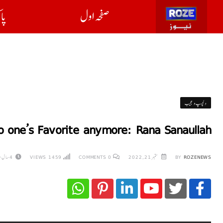
صفحہ اول
پا
دلچسپ و عجیب
 one’s Favorite anymore: Rana Sanaullah
ROZENEWS
BY
ستمبر 21, 2022
0
COMMENTS
1459
VIEWS
4 سال AGO