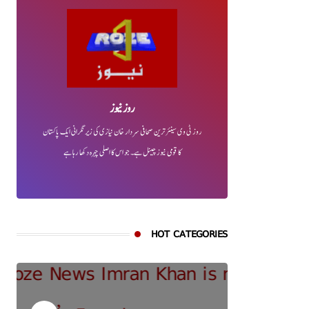
روز نیوز
روز ٹی وی سینئر ترین صحافی سردار خان نیازی کی زیر نگرانی ایک پاکستان
کا قومی نیوز چینل ہے۔ جو اس کا اصلی چہرہ دکھا رہا ہے
HOT CATEGORIES