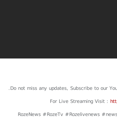
Do not miss any updates, Subscribe to our Youtu
For Live Streaming Visit :
ht
#RozeNews #RozeTv #Rozelivenews #news