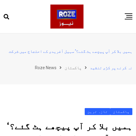
Ski
t
conten
صفحہ اول
پاکستان
ہمیں بلا کر آپ پیچھے ہٹ گئے؟‘ سہیل آفریدی کے احتجاج میں شرکت
دنیا
نہ کرنے پر کڑی تنقید
پاکستان
Roze News
کھیل
ویڈیوز
روز انگلش
پاکستان
تازہ ترین
ہمیں بلا کر آپ پیچھے ہٹ گئے؟‘