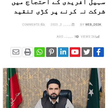
سہیل آفریدی کے احتجاج میں
شرکت نہ کرنے پر کڑی تنقید
WEB_DESK
BY
دسمبر 2, 2025
0
COMMENTS
266
VIEWS
8 مہینے AGO
Share
Whatsapp
Print
Pinterest
LinkedIn
Youtube
via
Email