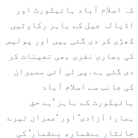
کہ اسلام آباد ہائیکورٹ اور
اڈیالہ جیل کے باہر رکاوٹیں
کھڑی کر دی گئی ہیں اور پولیس
کی بھاری نفری بھی تعینات کر
دی گئی ہے۔پی ٹی آئی ممبران
کی جانب سے اسلام آباد
ہائیکورٹ کے باہر ’ہے حق
ہمارا آزادی‘ اور ’عمران تیرے
جانثار بےشمار، بےشمار‘ کی