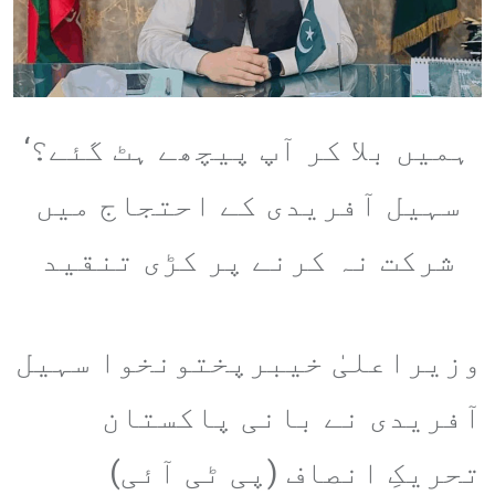
ہمیں بلا کر آپ پیچھے ہٹ گئے؟‘
سہیل آفریدی کے احتجاج میں
شرکت نہ کرنے پر کڑی تنقید
وزیراعلیٰ خیبرپختونخوا سہیل
آفریدی نے بانی پاکستان
تحریکِ انصاف (پی ٹی آئی)