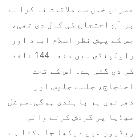
عمران خان سے ملاقات نہ کرانے
پر آج احتجاج کی کال دی تھی،
جس کے پیشِ نظر اسلام آباد اور
راولپنڈی میں دفعہ 144 نافذ
کر دی گئی ہے۔ اس کے تحت
احتجاج، جلسے جلوس اور
دھرنوں پر پابندی ہوگی۔سوشل
میڈیا پر گردش کرنے والی
ویڈیوز میں دیکھا جا سکتا ہے