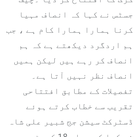
جسٹس نے کہا کہ انصاف مہیا
کرنا ہمارا ہمارا کام ہے ، جب
ہم اردگرد دیکھتے ہے کہ ہم
انصاف کر رہے ہیں لیکن ہمیں
انصاف نظر نہیں آتا ہے۔
تفصیلات کے مطابق افتتاحی
تقریب سے خطاب کرتے ہوئے
ڈسٹرکٹ سیشن جج شبیر علی شاہ
نے کہا کہ یہاں 18 کورٹ موجود