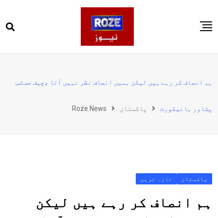
Ski
t
conten
صفحہ اول
پاکستان
ہم انصاف کر رہے ہیں لیکن ہمیں انصاف نظر نہیں آتا ،چیف جسٹس
دنیا
پشاور ہائیکورٹ
پاکستان
Roze News
کھیل
ویڈیوز
روز انگلش
پاکستان
تازہ ترین
ہم انصاف کر رہے ہیں لیکن