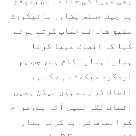
بھی مہیا کی جائے ۔اس ،موقع
پر چیف جسٹس پشاور ہائیکورٹ
عتیق شاہ نے خطاب کرتے ہوئے
کہا کہ انصاف مہیا کرنا
ہمارا ہمارا کام ہے، جب ہم
اردگرد دیکھتے ہے کہ ہم
انصاف کر رہے ہیں لیکن ہمیں
انصاف نظر نہیں آتا ہے،عوام
کو انصاف فراہم کرنا ہمارا