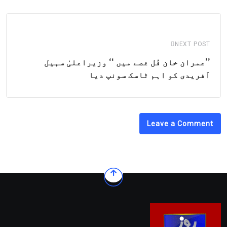
NEXT POST
’’عمران خان فُل غصے میں ‘‘ وزیراعلیٰ سہیل
آفریدی کو اہم ٹاسک سونپ دیا
Leave a Comment