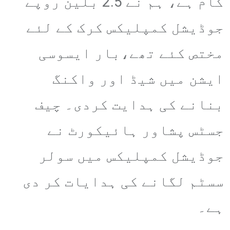
کام ہے، ہم نے 2.5 بلین روپے
جوڈیشل کمپلیکس کرک کے لئے
مختص کئے تھے،بار ایسوسی
ایشن میں شیڈ اور واکنگ
بنانے کی ہدایت کردی۔ چیف
جسٹس پشاور ہائیکورٹ نے
جوڈیشل کمپلیکس میں سولر
سسٹم لگانے کی ہدایات کر دی
ہے۔