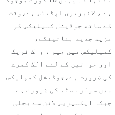
ہے ، لائبریری اپڈیٹس ہے،وقت
کے ساتھ جوڈیشل کمپلیکس کو
مزید جدید بنائینگے،
کمپلیکس میں جیم ، واک ٹریک
اور خواتین کے لئے الگ کمرے
کی ضرورت ہے،جوڈیشل کمپلیکس
میں سولر سسٹم کی ضرورت ہے
جبکہ ایکسپریس لائن سے بجلی