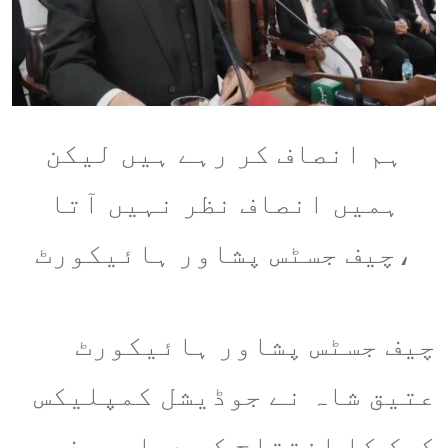
ہم انصاف کر رہے ہیں لیکن
ہمیں انصاف نظر نہیں آتا
،چیف جسٹس پشاور ہائیکورٹ
چیف جسٹس پشاور ہائیکورٹ
عتیق شاہ نے جوڈیشل کمپلیکس
کرک کا افتتاح کر دیا ۔چیف