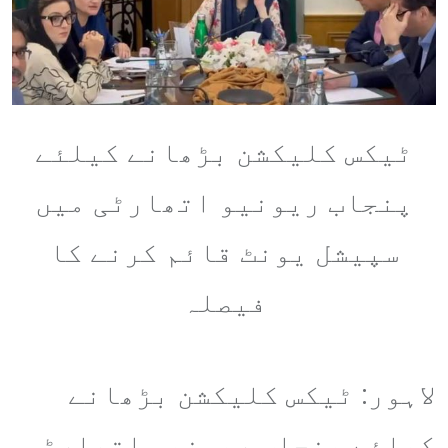
ٹیکس کلیکشن بڑھانے کیلئے
پنجاب ریونیو اتھارٹی میں
سپیشل یونٹ قائم کرنے کا
فیصلہ
لاہور: ٹیکس کلیکشن بڑھانے
کیلئے پنجاب ریونیو اتھارٹی