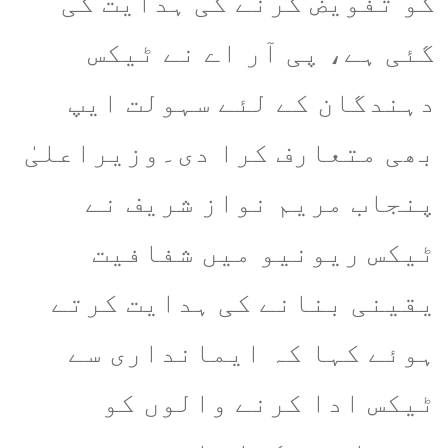
کو تفویض کرنے کی ہدایت کی
گئی ہے، پی آر اے نے ٹیکس
دہندگان کے لئے سہولت ایپ
بھی متعارف کرا دی۔وزیراعلیٰ
پنجاب مریم نواز شریف نے
ٹیکس ریونیو میں شفافیت
یقینی بنانے کی ہدایت کرتے
ہوئے کہا کہ ایمانداری سے
ٹیکس ادا کرنے والوں کو