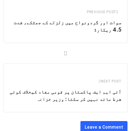
Email
PREVIOUS POST
سوات اور گردونواح میں زلزلے کے جھٹکے، شدت
4.5 ریکارڈ
NEXT POST
آئی ایم ایف پاکستان پر قومی مفاد کیخلاف کوئی
شرط عائد نہیں کر سکتا: وزیر خزانہ
Leave a Comment