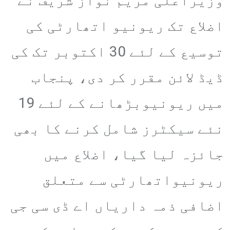
وزیراعلیٰ مریم نواز شریف نے
اضلاع تک ریونیو اتھارٹی کی
توسیع کے لئے 30 اکتوبر تک کی
ڈیڈ لائن مقرر کر دی، پنجاب
میں ریونیوبڑھانے کے لئے 19
نئے سیکٹرز شامل کرنے کا بھی
جائزہ لیا گیا، اضلاع میں
ریونیواتھارٹی سے متعلق
اضافی ذمہ داریاں اے ڈی سی جی