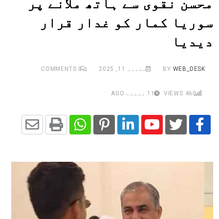
محسن نقوی سے ہاتھ ملانے پر
سوریا کمار کو غدار قرار
دیدیا
WEB_DESK
BY
ستمبر 11, 2025
0
COMMENTS
460
VIEWS
11 مہینے AGO
Share
Whatsapp
Print
Pinterest
LinkedIn
Youtube
via
Email