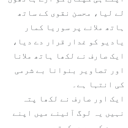
لے لیا، محسن نقوی کے ساتھ
ہاتھ ملانے پر سوریا کمار
یادیو کو غدار قرار دے دیا،
ایک صارف نے لکھا ہاتھ ملانا
اور تصاویر بنوانا بے شرمی
کی انتہا ہے۔
ایک اور صارف نے لکھا پتہ
نہیں یہ لوگ آئینے میں اپنے
چہرے کیسے دیکھتے ہیں،