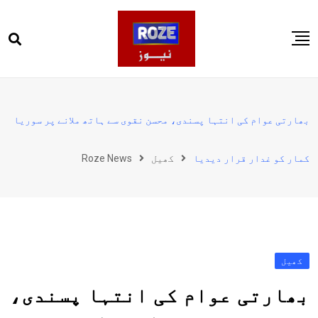
Ski
t
conten
صفحہ اول
پاکستان
بھارتی عوام کی انتہا پسندی، محسن نقوی سے ہاتھ ملانے پر سوریا
دنیا
کمار کو غدار قرار دیدیا
کھیل
Roze News
کھیل
ویڈیوز
روز انگلش
کھیل
بھارتی عوام کی انتہا پسندی،