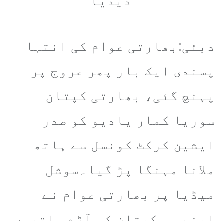
دیدیا
دبئی:بھارتی عوام کی انتہا
پسندی ایک بار پھر عروج پر
پہنچ گئی، بھارتی کپتان
سوریا کمار یادیو کو صدر
ایشین کرکٹ کونسل سے ہاتھ
ملانا مہنگا پڑ گیا۔سوشل
میڈیا پر بھارتی عوام نے
اپنے ہی کپتان کو آڑے ہاتھوں