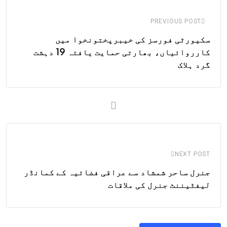
Email
PREVIOUS POST
سکیورٹی فورسز کی خیبرپختونخوا میں
کارروائیاں، بھارتی حمایت یافتہ 19 دہشت
گرد ہلاک
NEXT POST
جنرل ساحر شمشاد سے عراقی فضائیہ کے کمانڈر
لیفٹیننٹ جنرل کی ملاقات