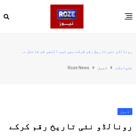
Ski
t
conten
صفحہ اول
پاکستان
رونالڈو نئی تاریخ رقم کرکے بھی ٹیم النصر کو فائنل نہ
دنیا
جتواسکے
کھیل
Roze News
کھیل
ویڈیوز
روز انگلش
کھیل
رونالڈو نئی تاریخ رقم کرکے