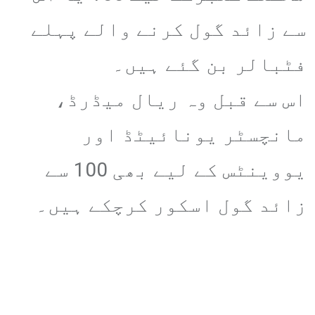
سے زائد گول کرنے والے پہلے
فٹبالر بن گئے ہیں۔
اس سے قبل وہ ریال میڈرڈ،
مانچسٹر یونائیٹڈ اور
یووینٹس کے لیے بھی 100 سے
زائد گول اسکور کرچکے ہیں۔