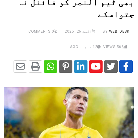
بھی ٹیم النصر کو فائنل نہ
جتواسکے
WEB_DESK
BY
اگست 26, 2025
0
COMMENTS
566
VIEWS
12 مہینے AGO
Share
Whatsapp
Print
Pinterest
LinkedIn
Youtube
via
Email