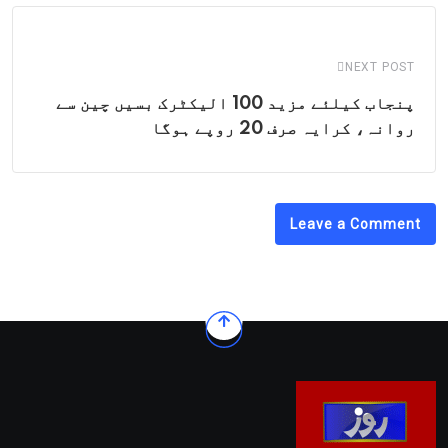
NEXT POST
پنجاب کیلئے مزید 100 الیکٹرک بسیں چین سے
روانہ، کرایہ صرف 20 روپے ہوگا
Leave a Comment