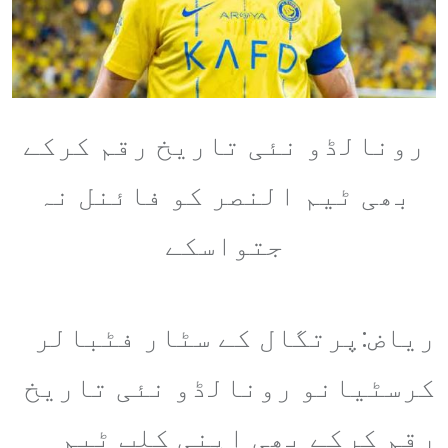
رونالڈو نئی تاریخ رقم کرکے
بھی ٹیم النصر کو فائنل نہ
جتواسکے
ریاض:پرتگال کے سٹار فٹبالر
کرسٹیانو رونالڈو نئی تاریخ
رقم کرکے بھی اپنی کلب ٹیم