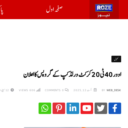
صفحہ اول
پا
کھیل
اوور 40 ٹی 20 کرکٹ ورلڈ کپ کے گروپس کا اعلان
WEB_DESK
BY
اگست 12, 2025
0
COMMENTS
606
VIEWS
12 مہینے AGO