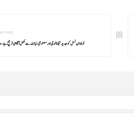
EXT POST
نوجوان نسل کو جدید ٹیکنالوجی اور مصنوعی ذہانت سے مکمل آگاہی ترجیح ہے: 