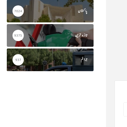
پاکستان
7024
تازہ ترین
9375
جرائم
937