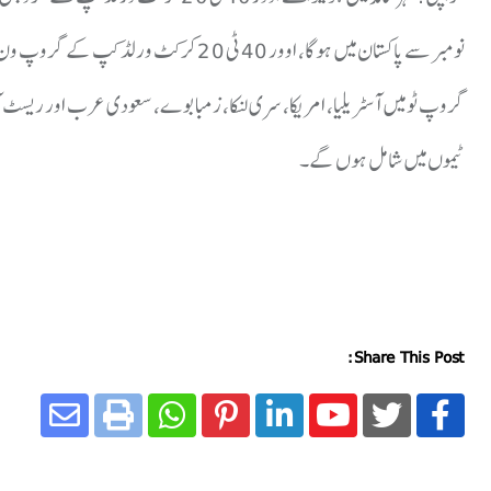
نومبر سے پاکستان میں ہو گا، اوور 40 ٹی 20 کرکٹ ورلڈ کپ کے گروپ ون میں پاکستان، ویسٹ انڈیز، جنوبی افریقا، ہانگ کانگ، کینیڈا اور یو اے ای شامل ہیں۔
ٹیموں میں شامل ہوں گے۔
Share This Post: