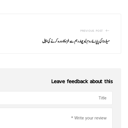
PREVIOUS POST
میڈونا کی پاپائے روم لیو چہاردہم سے غزہ کا دورہ کرنے کی اپیل
Leave feedback about this