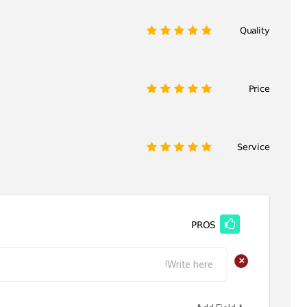
Quality
1
2
3
4
5
Price
1
2
3
4
5
Service
1
2
3
4
5
PROS
+