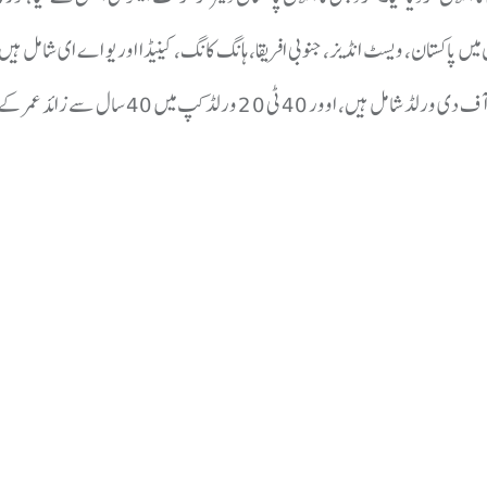
گروپ ٹو میں آسٹریلیا، امریکا، سری لنکا، زمبابوے، سعودی عرب اور ریسٹ آف دی ورلڈ شامل ہیں، اوور 40 ٹی 20