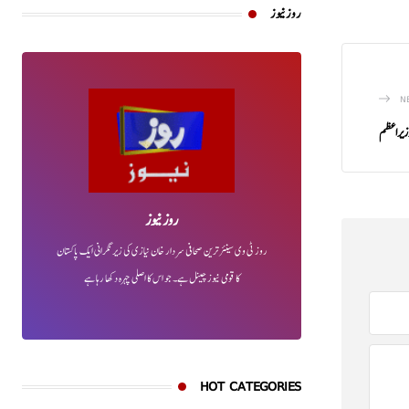
روز نیوز
N
وزیراعظم
روز نیوز
روز ٹی وی سینئر ترین صحافی سردار خان نیازی کی زیر نگرانی ایک پاکستان
کا قومی نیوز چینل ہے۔ جو اس کا اصلی چہرہ دکھا رہا ہے
HOT CATEGORIES