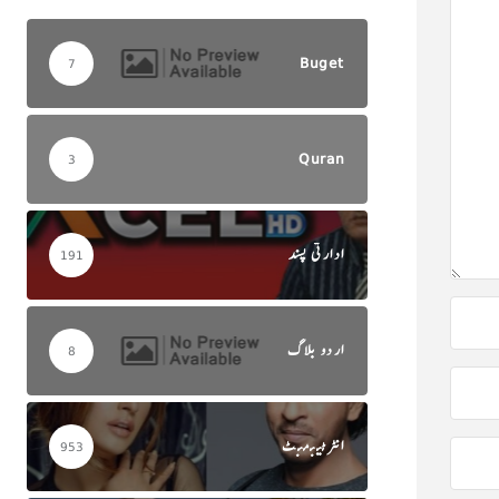
Buget
7
Quran
3
ادارتی پسند
191
اردو بلاگ
8
انٹرٹینمنٹ
953