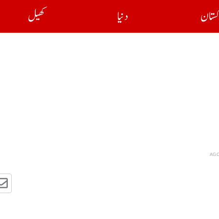
کستان
دنیا
کھیل