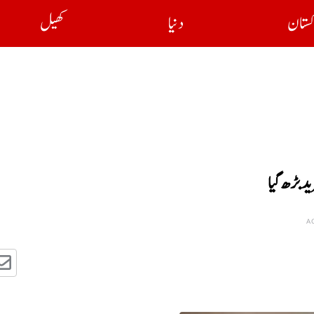
کستان
دنیا
کھیل