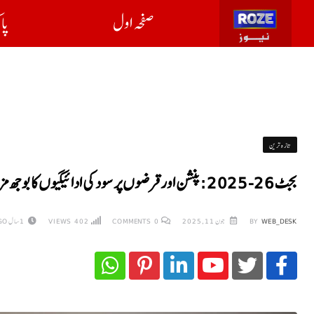
صفحہ اول
پا
تازہ ترین
بجٹ 26-2025: پنشن اور قرضوں پر سود کی ادائیگیوں کا بوجھ مزید بڑھ گیا
WEB_DESK
BY
جون 11, 2025
0
COMMENTS
402
VIEWS
1 سال AGO