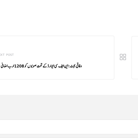
EXT POST
وفاقی بجٹ: این ایف سی ایوارڈ کے تحت صوبوں کو 1208 ارب اضافی ملیں گے