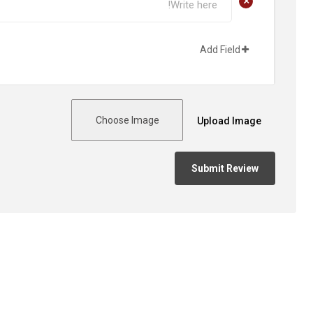
+
Add Field
Choose Image
Upload Image