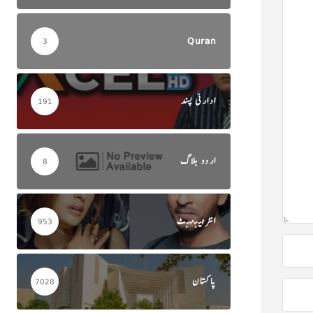
Quran
3
ادارتی پسند
191
اردو بلاگ
8
انٹرٹینمنٹ
953
پاکستان
7028