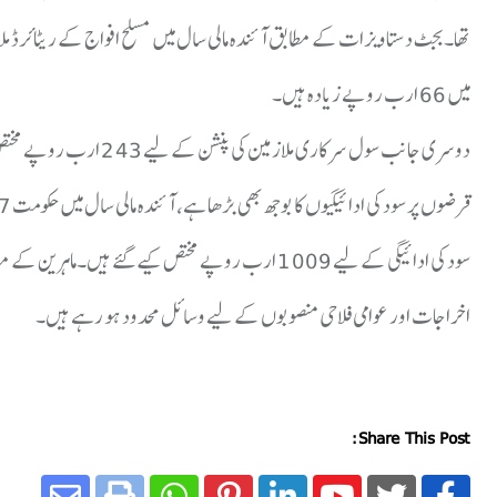
میں 66 ارب روپے زیادہ ہیں۔
سود کی ادائیگی کے لیے 1009 ارب روپے مختص کیے گئے ہ
اخراجات اور عوامی فلاحی منصوبوں کے لیے وسائل محدود ہو رہے ہیں۔
Share This Post: