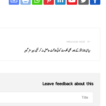
PREVIOUS POST
سیاسی جوڑ توڑ کے بعد بھی حکومت کوئی ٹارگٹ حاصل نہ کر سکی: بیرسٹر گوہر
Leave feedback about this