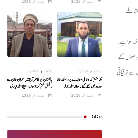
اگست 7, 2026
اگست 7, 2026
شتہ برس کے مقابلے
 مالی سال کے مقابلے میں تقریبا 9 ارب روپے کا اضافہ ہوا ہے۔
جبکہ بیرونی قرضوں کے
,
,
جس سے ترقیاتی
پاکستان
تازہ ترین
پاکستان
تازہ ترین
مکہ مشترکہ دفاعی معاہدے پر دستخظ خانہ کعبہ کی
پاکستان کی خاطر آج میں عمران خان سے اپنی
حدود میں کئے گئے: عطاء اللہ تارڑ
رنجش ختم کرتا ہوں، حفیظ اللہ نیازی
اگست 7, 2026
اگست 7, 2026
روز نیوز