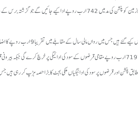
تھا۔بجٹ دستاویزات کے مطابق آئندہ مالی سال میں مسلح افواج کے ریٹائرڈ ملازمین کو پنشن کی مد میں 742 ارب روپے ادا کیے جائیں گے جو گز
دوسری جانب سول سرکاری ملازمین کی پنشن کے لیے 243 ارب روپے مختص کیے گئے ہیں جس میں رواں
قرضوں پر سود کی ادائیگیوں کا بوجھ بھی بڑھا ہے، آئندہ مالی سال میں حکومت 7197 ارب روپے مقامی قرضوں کے سود کی ادائیگی پر خرچ کرے گی 
یں۔ماہرین کے مطابق پنشن اور قرضوں پر سود کی ادائیگیاں ملکی بجٹ کا بڑا حصہ ہڑپ کر رہی ہیں 