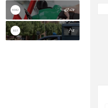
تازہ ترین
9382
جرائم
937