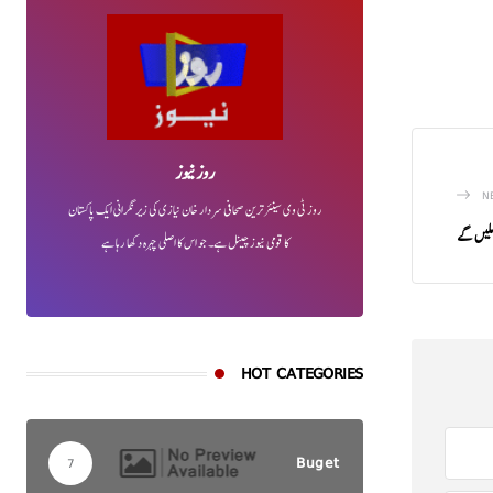
روز نیوز
N
روز ٹی وی سینئر ترین صحافی سردار خان نیازی کی زیر نگرانی ایک پاکستان
کا قومی نیوز چینل ہے۔ جو اس کا اصلی چہرہ دکھا رہا ہے
HOT CATEGORIES
Buget
7