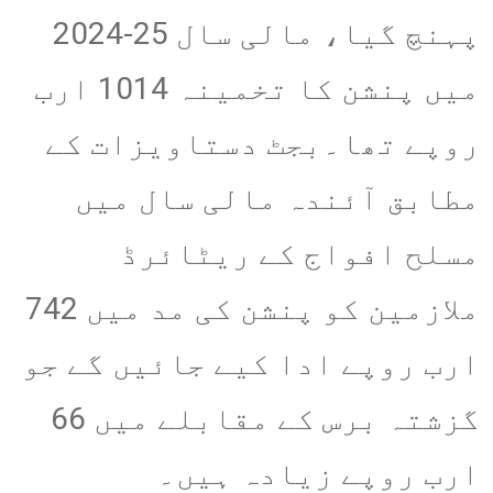
پہنچ گیا، مالی سال 25-2024
میں پنشن کا تخمینہ 1014 ارب
روپے تھا۔بجٹ دستاویزات کے
مطابق آئندہ مالی سال میں
مسلح افواج کے ریٹائرڈ
ملازمین کو پنشن کی مد میں 742
ارب روپے ادا کیے جائیں گے جو
گزشتہ برس کے مقابلے میں 66
ارب روپے زیادہ ہیں۔