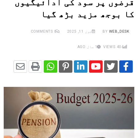
قرضوں پر سود کی ادائیگیوں
کا بوجھ مزید بڑھ گیا
WEB_DESK
BY
جون 11, 2025
0
COMMENTS
404
VIEWS
1 سال AGO
Share
Whatsapp
Print
Pinterest
LinkedIn
Youtube
via
Email