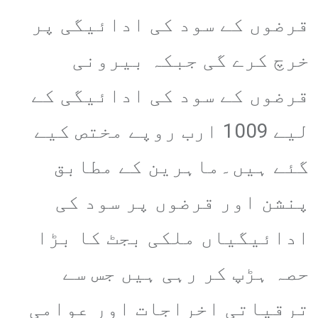
قرضوں کے سود کی ادائیگی پر
خرچ کرے گی جبکہ بیرونی
قرضوں کے سود کی ادائیگی کے
لیے 1009 ارب روپے مختص کیے
گئے ہیں۔ماہرین کے مطابق
پنشن اور قرضوں پر سود کی
ادائیگیاں ملکی بجٹ کا بڑا
حصہ ہڑپ کر رہی ہیں جس سے
ترقیاتی اخراجات اور عوامی