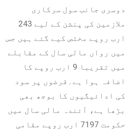
دوسری جانب سول سرکاری
ملازمین کی پنشن کے لیے 243
ارب روپے مختص کیے گئے ہیں جس
میں رواں مالی سال کے مقابلے
میں تقریبا 9 ارب روپے کا
اضافہ ہوا ہے۔قرضوں پر سود
کی ادائیگیوں کا بوجھ بھی
بڑھا ہے، آئندہ مالی سال میں
حکومت 7197 ارب روپے مقامی