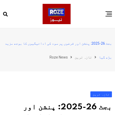
Ski
t
conten
صفحہ اول
پاکستان
بجٹ 26-2025: پنشن اور قرضوں پر سود کی ادائیگیوں کا بوجھ مزید
دنیا
بڑھ گیا
تازہ ترین
Roze News
کھیل
ویڈیوز
روز انگلش
تازہ ترین
بجٹ 26-2025: پنشن اور