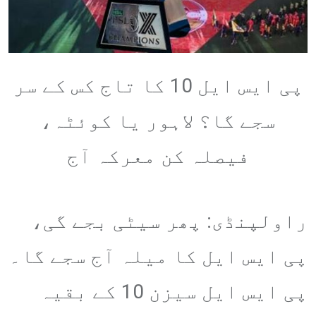
پی ایس ایل 10 کا تاج کس کے سر
سجے گا؟ لاہور یا کوئٹہ،
فیصلہ کن معرکہ آج
راولپنڈی: پھر سیٹی بجے گی،
پی ایس ایل کا میلہ آج سجے گا۔
پی ایس ایل سیزن 10 کے بقیہ