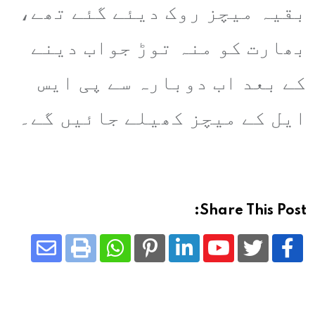
بقیہ میچز روک دیئے گئے تھے،
بھارت کو منہ توڑ جواب دینے
کے بعد اب دوبارہ سے پی ایس
ایل کے میچز کھیلے جائیں گے۔
Share This Post:
Share
Whatsapp
Print
Pinterest
LinkedIn
Youtube
via