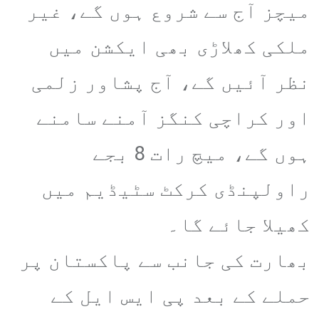
میچز آج سے شروع ہوں گے، غیر
ملکی کھلاڑی بھی ایکشن میں
نظر آئیں گے، آج پشاور زلمی
اور کراچی کنگز آمنے سامنے
ہوں گے، میچ رات 8 بجے
راولپنڈی کرکٹ سٹیڈیم میں
کھیلا جائے گا۔
بھارت کی جانب سے پاکستان پر
حملے کے بعد پی ایس ایل کے