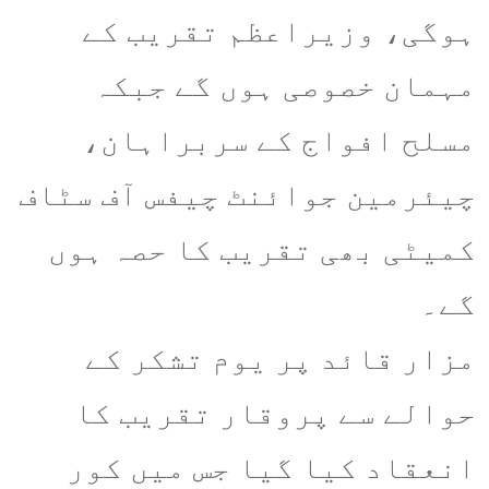
ہوگی، وزیراعظم تقریب کے
مہمان خصوصی ہوں گے جبکہ
مسلح افواج کے سربراہان،
چیئرمین جوائنٹ چیفس آف سٹاف
کمیٹی بھی تقریب کا حصہ ہوں
گے۔
مزار قائد پر یوم تشکر کے
حوالے سے پروقار تقریب کا
انعقاد کیا گیا جس میں کور