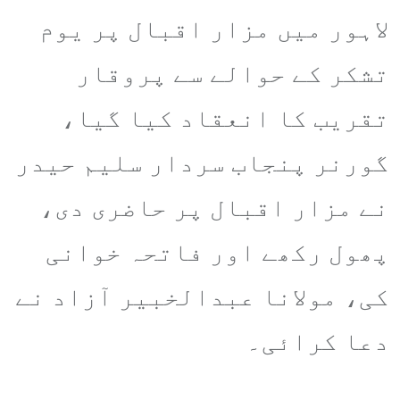
لاہور میں مزار اقبال پر یوم
تشکر کے حوالے سے پروقار
تقریب کا انعقاد کیا گیا،
گورنر پنجاب سردار سلیم حیدر
نے مزار اقبال پر حاضری دی،
پھول رکھے اور فاتحہ خوانی
کی، مولانا عبدالخبیر آزاد نے
دعا کرائی۔