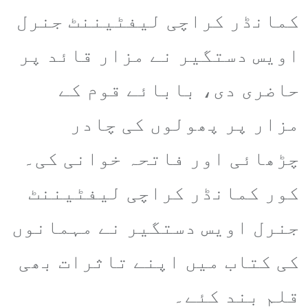
کمانڈر کراچی لیفٹیننٹ جنرل
اویس دستگیر نے مزار قائد پر
حاضری دی، بابائے قوم کے
مزار پر پھولوں کی چادر
چڑھائی اور فاتحہ خوانی کی۔
کور کمانڈر کراچی لیفٹیننٹ
جنرل اویس دستگیر نے مہمانوں
کی کتاب میں اپنے تاثرات بھی
قلم بند کئے۔