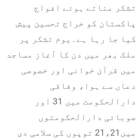
تشکر مناتے ہوئے افواج
پاکستان کو خراج تحسین پیش
کیا جا رہا ہے۔یوم تشکر پر
ملک بھر میں دن کا آغاز مساجد
میں قرآن خوانی اور خصوصی
دعاں سے ہوا، وفاقی
دارالحکومت میں 31 اور
صوبائی دارالحکومتوں
میں21،21 توپوں کی سلامی دی