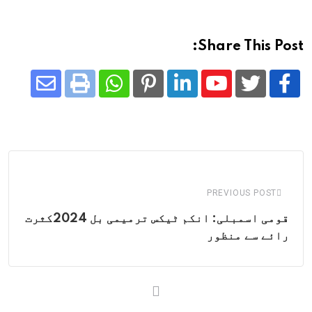
Share This Post:
Share
Whatsapp
Print
Pinterest
LinkedIn
Youtube
via
Email
PREVIOUS POST
قومی اسمبلی: انکم ٹیکس ترمیمی بل 2024کثرت
رائے سے منظور