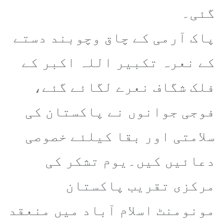
گئی۔
پاک آرمی کے چاق وچوبند دستے
کے نعرہ تکبیر اللہ اکبر کے
فلک شگاف نعرے لگائے گئے،
فوجی جوانوں نے پاکستان کی
سلامتی اور بقا کیلئے خصوصی
دعائیں کیں۔یوم تشکر کی
مرکزی تقریب پاکستان
مونومنٹ اسلام آباد میں منعقد