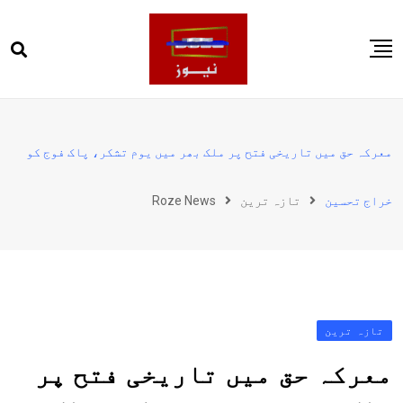
Ski
t
conten
صفحہ اول
پاکستان
معرکہ حق میں تاریخی فتح پر ملک بھر میں یوم تشکر، پاک فوج کو
دنیا
خراج تحسین
تازہ ترین
Roze News
کھیل
ویڈیوز
روز انگلش
تازہ ترین
معرکہ حق میں تاریخی فتح پر