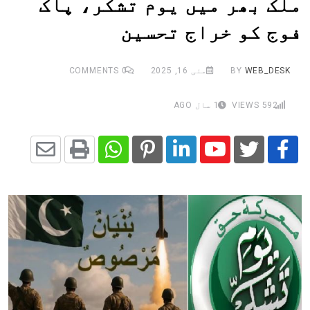
ملک بھر میں یوم تشکر، پاک
فوج کو خراج تحسین
WEB_DESK
BY
مئی 16, 2025
0
COMMENTS
592
VIEWS
1 سال AGO
Share
Whatsapp
Print
Pinterest
LinkedIn
Youtube
via
Email