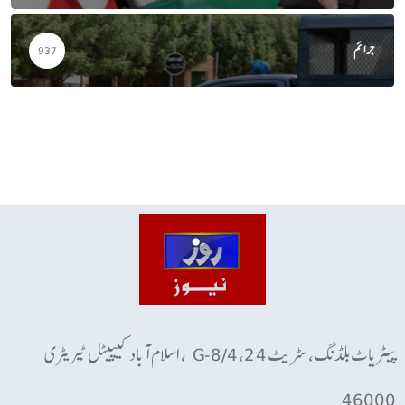
جرائم
937
پیٹریاٹ بلڈنگ، سٹریٹ 24، G-8/4 ، اسلام آباد کیپیٹل ٹیریٹری
46000