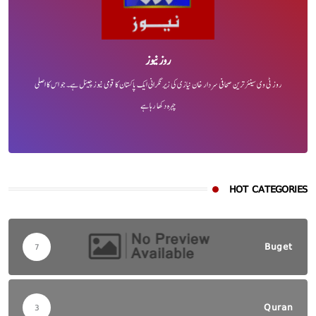
روز نیوز
روز ٹی وی سینئر ترین صحافی سردار خان نیازی کی زیر نگرانی ایک پاکستان کا قومی نیوز چینل ہے۔ جو اس کا اصلی
چہرہ دکھا رہا ہے
HOT CATEGORIES
Buget
7
Quran
3