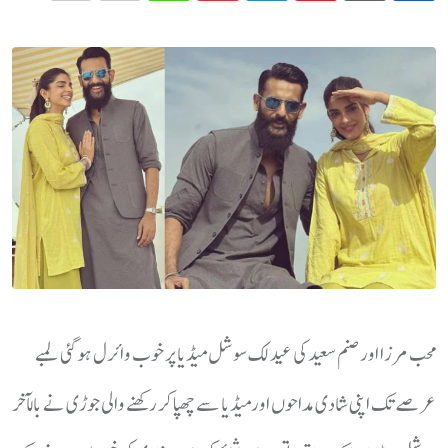
محب مرزا اور صنم سعید کی عید لک سوشل میڈیا پر خوب وائرل ہوگئی لمبے
عرصے تک اپنی شادی مداحوں اورمیڈیا سے چھپا کر رکھنے والی جوڑی نے بالآخر