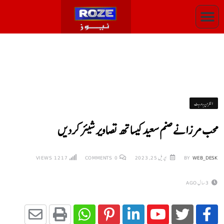
انٹرٹینمنٹ
محب مرزا نے صنم سعید کیساتھ تصاویر شیئر کردیں
WEB_DESK
BY
اپریل 25, 2023
0
COMMENTS
1217
VIEWS
3 سال AGO