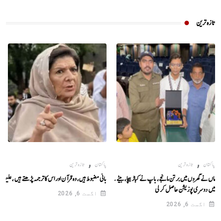
تازہ ترین
,
,
پاکستان
تازہ ترین
پاکستان
تازہ ترین
ماں نے گھروں میں برتن مانجے، باپ نے کباڑ بیچا، بیٹے نے لاہور بورڈ
بانی مضبوط ہیں، وہ قرآن اور اس کا ترجمہ پڑھتے ہیں ، علیمہ
میں دوسری پوزیشن حاصل کر لی
اگست 6, 2026
اگست 6, 2026