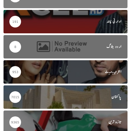
ادارتی پسند
191
اردو بلاگ
8
انٹرٹینمنٹ
953
پاکستان
7015
تازہ ترین
9365