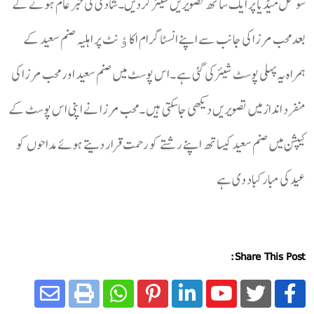
سوشل میڈیا پر ایک ساتھ تصویریں شیئر کردیں۔شادی کی خبر عام ہونے کے
بعدمحب مرزا کی جانب سے اپنے انسٹاگرام اکاﺅنٹ پر اہلیہ صنم سعید کے
ہمراہ یہ پہلی پوسٹ شیئرکی گئی ہے ۔اس پوسٹ میں صنم سعید اور محب مرزا کی
منفرد انداز میں تصویریں دیکھی جاسکتی ہیں ۔محب مرزا نے اپنی اس پوسٹ کے
کیپشن میں صنم سعید کیساتھ اپنے رشتے کو رحمت قرار دیتے ہوئے مداحوں کو
عید کی مبارکباد دی ہے
Share This Post: