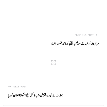
PREVIOUS POST
مریم نواز کی عید کے موقع پر بھتیجے کیساتھ تصویر وائرل
NEXT POST
بھارت نے ٹیسٹ چیمپئن شپ فائنل کیلئے اسکواڈ کااعلان کردیا