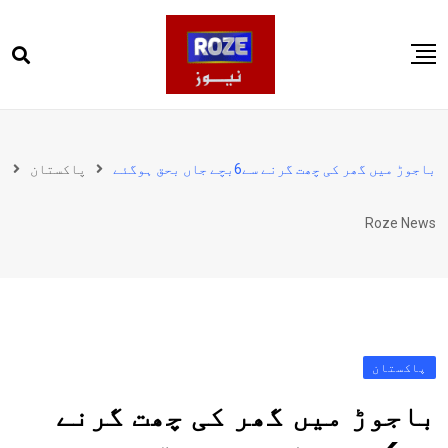
Ski
t
conten
صفحہ اول
پاکستان
باجوڑ میں گھر کی چھت گرنے سے6بچے جاں بحق ہوگئے
پاکستان
دنیا
Roze News
کھیل
ویڈیوز
روز انگلش
پاکستان
باجوڑ میں گھر کی چھت گرنے