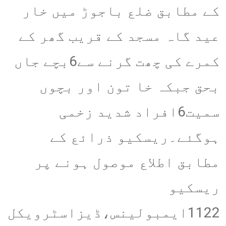
کے مطابق ضلع باجوڑ میں خار
عید گاہ مسجد کے قریب گھر کے
کمرے کی چھت گرنے سے6بچے جاں
بحق جبکہ خا تون اور بچوں
سمیت6افراد شدید زخمی
ہوگئے۔ریسکیو ذرائع کے
مطابق اطلاع موصول ہونے پر
ریسکیو
1122ایمبولینس،ڈیزاسٹرویکل