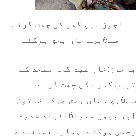
باجوڑ میں گھر کی چھت گرنے
سے6بچے جاں بحق ہوگئے
باجوڑ:خار عید گاہ مسجد کے
قریب کمرے کی چھت گرنے
سے6بچے جاں بحق جبکہ خاتون
اور بچوں سمیت6افراد شدید
زخمی ہوگئے۔ہمارے نمائندے