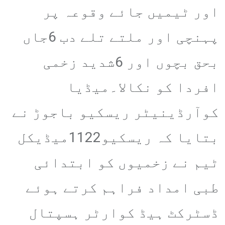
اور ٹیمیں جائے وقوعہ پر
پہنچی اور ملتے تلے دب 6جاں
بحق بچوں اور 6شدید زخمی
افردا کو نکالا۔میڈیا
کوآرڈینیٹر ریسکیو باجوڑ نے
بتایا کہ ریسکیو1122میڈیکل
ٹیم نے زخمیوں کو ابتدائی
طبی امداد فراہم کرتے ہوئے
ڈسٹرکٹ ہیڈ کوارٹر ہسپتال