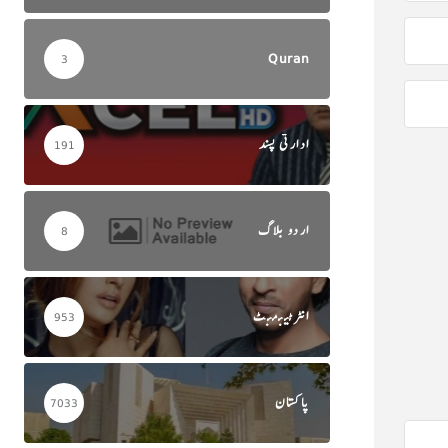
Quran
3
ادارتی پسند
191
اردو بلاگ
8
انٹرٹینمنٹ
953
پاکستان
7033