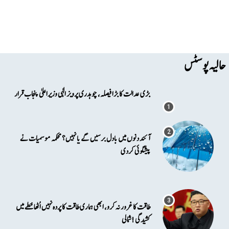
حالیہ پوسٹس
بڑی عدالت کا بڑا فیصلہ، چوہدری پرویز الٰہی وزیراعلیٰ پنجاب قرار
آئند دنوں میں بادل برسیں گے یا نہیں؟ محکمہ موسمیات نے
پیشگوئی کردی
طاقت کا غرور نہ کرو، ابھی ہماری طاقت کا پردہ نہیں اُٹھا خطے میں
کشیدگی!شمالی