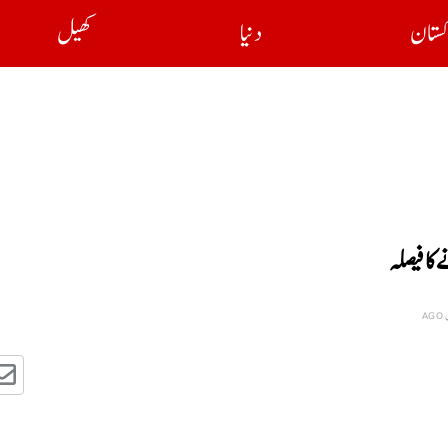
کستان
دنیا
کھیل
کا فیصلہ