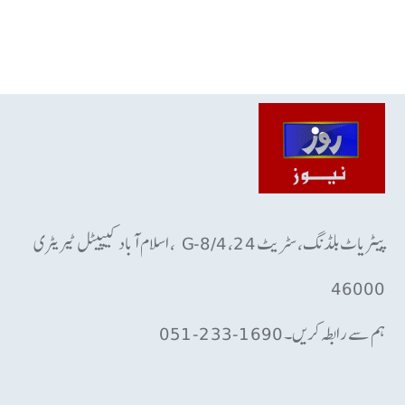
پیٹریاٹ بلڈنگ، سٹریٹ 24، G-8/4 ، اسلام آباد کیپیٹل ٹیریٹری
46000
ہم سے رابطہ کریں۔ 1690-233-051