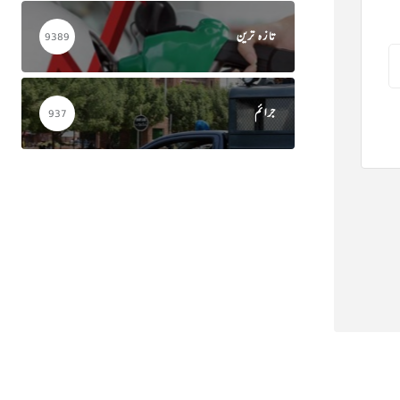
تازہ ترین
9389
جرائم
937