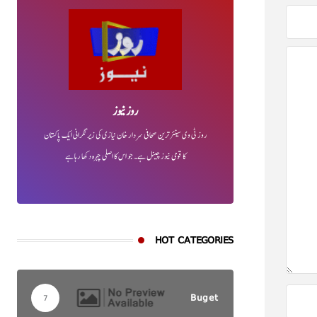
روز نیوز
روز ٹی وی سینئر ترین صحافی سردار خان نیازی کی زیر نگرانی ایک پاکستان
کا قومی نیوز چینل ہے۔ جو اس کا اصلی چہرہ دکھا رہا ہے
HOT CATEGORIES
Buget
7