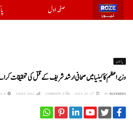
صفحہ اول
پا
پاکستان
وزیر اعظم کا کینیا میں صحافی ارشد شریف کے قتل کی تحقیقات کرانے 
ROZENEWS
BY
اکتوبر 25, 2022
0
COMMENTS
1602
VIEWS
4 سال AGO