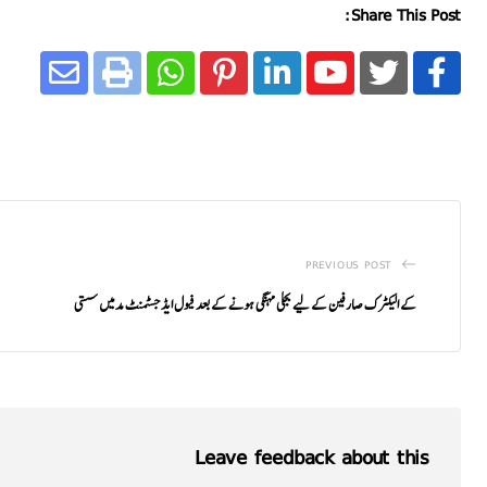
Share This Post:
PREVIOUS POST
کے الیکٹرک صارفین کے لیے بجلی مہنگی ہونے کے بعد فیول ایڈجسٹمنٹ مد میں سستی
Leave feedback about this