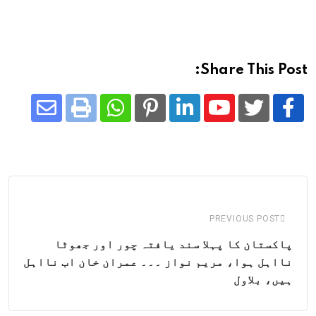
Share This Post:
Share
Whatsapp
Print
Pinterest
LinkedIn
Youtube
via
Email
PREVIOUS POST
پاکستان کا پہلا سند یافتہ چور اور جھوٹا
نااہل ہوا، مریم نواز ۔۔۔ عمران خان اب نااہل
ہیں، بلاول