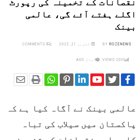
نقصانات کے تخمینہ کی رپورٹ
اگلے ہفتے آئے گی، عالمی
بینک
ROZENEWS
BY
اکتوبر 21, 2022
0
COMMENTS
2035
VIEWS
4 سال AGO
Share
Whatsapp
Print
Pinterest
LinkedIn
Youtube
via
عالمی بینک نے آگاہ کیا ہے کہ
Email
پاکستان میں سیلاب کی تباہ
کاری اور نقصانات کے تخمینہ