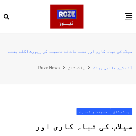
Ski
t
conten
صفحہ اول
پاکستان
سیلاب کی تباہ کاری اور نقصانات کے تخمینہ کی رپورٹ اگلے ہفتے
دنیا
آئے گی، عالمی بینک
پاکستان
Roze News
کھیل
ویڈیوز
روز انگلش
پاکستان
معیشت و تجارت
سیلاب کی تباہ کاری اور