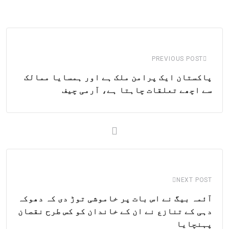
via
Email
PREVIOUS POST
پاکستان ایک پرامن ملک ہے اور ہمسایا ممالک
سے اچھے تعلقات چاہتا ہے، آرمی چیف
NEXT POST
آئمہ بیگ نے اس بات پر خاموشی توڑ دی کہ دھوکہ
دہی کے تنازع نے ان کے خاندان کو کس طرح نقصان
پہنچایا