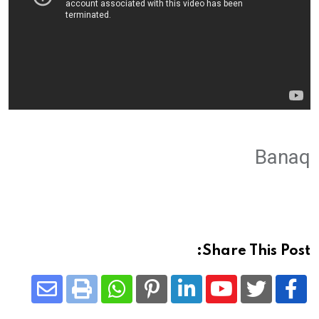
Banaq
Share This Post:
Share
Whatsapp
Print
Pinterest
LinkedIn
Youtube