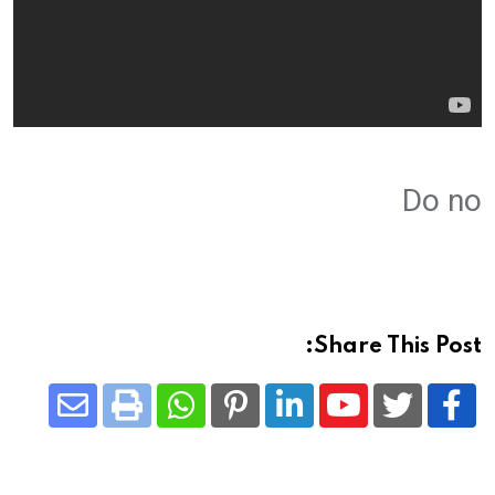
Do no
Share This Post:
Share
Whatsapp
Print
Pinterest
LinkedIn
Youtube
via