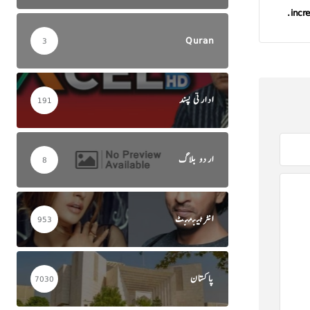
incre
Quran
3
ادارتی پسند
191
اردو بلاگ
8
انٹرٹینمنٹ
953
پاکستان
7030