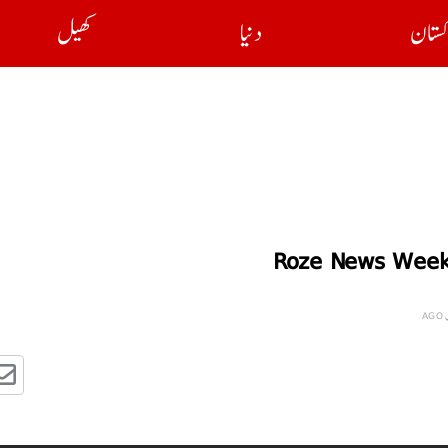
کستان
دنیا
کھیل
Roze News Week