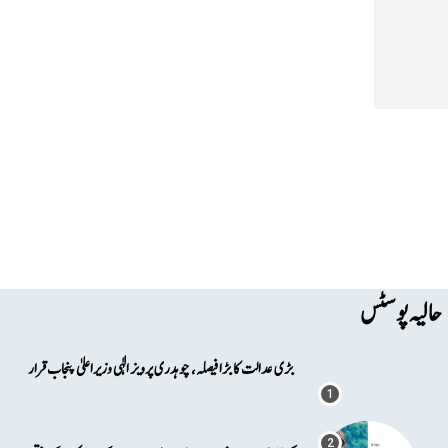
حالیہ پوسٹس
بڑی عدالت کا بڑا فیصلہ، چوہدری پرویز الٰہی وزیراعلیٰ پنجاب قرار