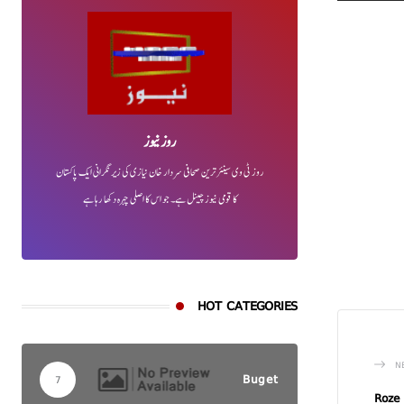
روز نیوز
روز ٹی وی سینئر ترین صحافی سردار خان نیازی کی زیر نگرانی ایک پاکستان
کا قومی نیوز چینل ہے۔ جو اس کا اصلی چہرہ دکھا رہا ہے
HOT CATEGORIES
N
Buget
7
Roze 