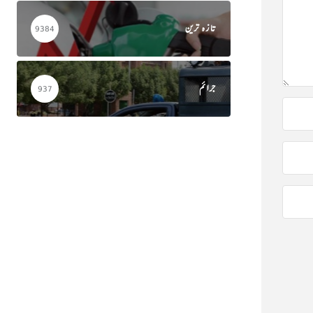
تازہ ترین
9384
جرائم
937