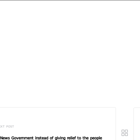
EXT POST
News Government instead of giving relief to the people