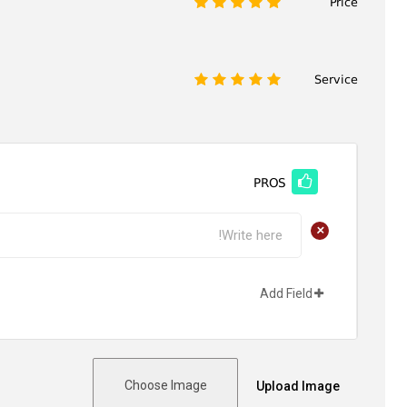
Price
1
2
3
4
5
Service
1
2
3
4
5
PROS
+
Add Field
Choose Image
Upload Image