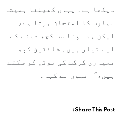
دیکھا ہے۔ یہاں کھیلنا ہمیشہ
مہارت کا امتحان ہوتا ہے،
لیکن ہم اپنا سب کچھ دینے کے
لیے تیار ہیں۔ شائقین کچھ
معیاری کرکٹ کی توقع کر سکتے
ہیں،” انہوں نے کہا۔
Share This Post: