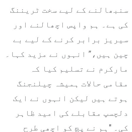
سنبھالنے کے لیے سخت ٹریننگ
کی ہے۔ ہم واپس اچھالنے اور
سیریز برابر کرنے کے لیے بے
چین ہیں،” انہوں نے مزید کہا۔
مارکرم نے تسلیم کیا کہ
مقامی حالات ہمیشہ چیلنجنگ
ہوتے ہیں لیکن انہوں نے ایک
دلچسپ مقابلے کی امید ظاہر
کی۔ "ہم نے پچ کو اچھی طرح