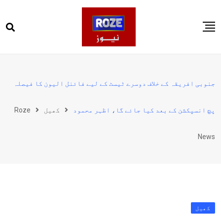
Ski
t
conten
صفحہ اول
پاکستان
جنوبی افریقہ کے خلاف دوسرے ٹیسٹ کے لیے فائنل الیون کا فیصلہ
دنیا
پچ انسپکشن کے بعد کیا جائے گا، اظہر محمود
کھیل
Roze
کھیل
ویڈیوز
News
روز انگلش
کھیل