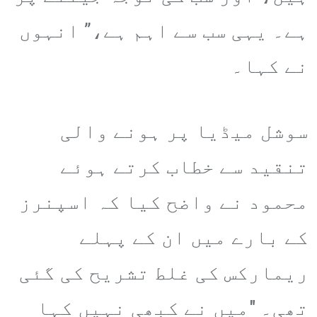
ہے۔ یہی سب سے اہم ہے،” انہوں
نے کہا۔
سوشل میڈیا پر ہونے والی
تنقید سے خطاب کرتے ہوئے
محمود نے واضح کیا کہ اسپنرز
کے بارے میں ان کے پہلے
ریمارکس کی غلط تشریح کی گئی
تھی۔ "میں نے کبھی نہیں کہا