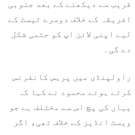
قریب سے دیکھنے کے بعد جنوبی
افریقہ کے خلاف دوسرے ٹیسٹ کے
لیے اپنی لائن اپ کو حتمی شکل
دے گی۔
راولپنڈی میں پریس کانفرنس
کرتے ہوئے محمود نے کہا کہ
یہاں کی پچ اس سے مختلف ہے جو
ویسٹ انڈیز کے خلاف تھی، اگر