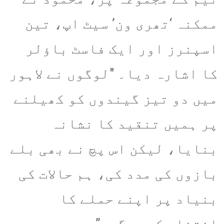
ممکنہ ‘تھری ون’ سیٹ اپ، تین
اسپنرز اور ایک فاسٹ باؤلر
کا اشارہ دیا۔ "لوگوں نے لاہور
میں دو تیز گیندوں کو کھیلنے
پر ہمیں تنقید کا نشانہ
بنایا، لیکن اس پچ نے بھی بلے
بازوں کی مدد کی، ہم حالات کی
بنیاد پر اپنے حملے کا
انتخاب کریں گے۔”