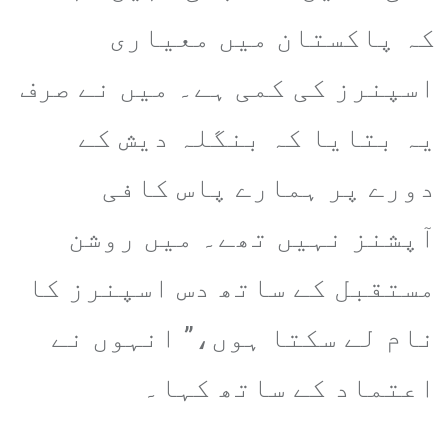
کہ پاکستان میں معیاری
اسپنرز کی کمی ہے۔ میں نے صرف
یہ بتایا کہ بنگلہ دیش کے
دورے پر ہمارے پاس کافی
آپشنز نہیں تھے۔ میں روشن
مستقبل کے ساتھ دس اسپنرز کا
نام لے سکتا ہوں،” انہوں نے
اعتماد کے ساتھ کہا۔