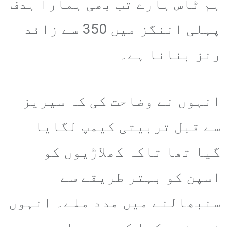
ہم ٹاس ہارے تب بھی ہمارا ہدف
پہلی اننگز میں 350 سے زائد
رنز بنانا ہے۔
انہوں نے وضاحت کی کہ سیریز
سے قبل تربیتی کیمپ لگایا
گیا تھا تاکہ کھلاڑیوں کو
اسپن کو بہتر طریقے سے
سنبھالنے میں مدد ملے۔ انہوں