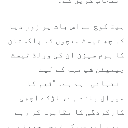
ہیڈ کوچ نے اس بات پر زور دیا
کہ چھ ٹیسٹ میچوں کا پاکستان
کا ہوم سیزن ان کی ورلڈ ٹیسٹ
چیمپئن شپ مہم کے لیے
انتہائی اہم ہے۔ "ٹیم کا
مورال بلند ہے، لڑکے اچھی
کارکردگی کا مظاہرہ کر رہے
ہیں، اور سب کی توجہ جیتنے پر