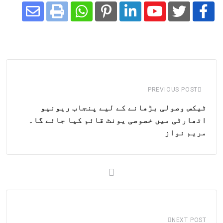
Share
Whatsapp
Print
Pinterest
LinkedIn
Youtube
via
Email
PREVIOUS POST
ٹیکس وصولی بڑھانے کے لیے پنجاب ریونیو
اتھارٹی میں خصوصی یونٹ قائم کیا جائے گا۔
مریم نواز
NEXT POST