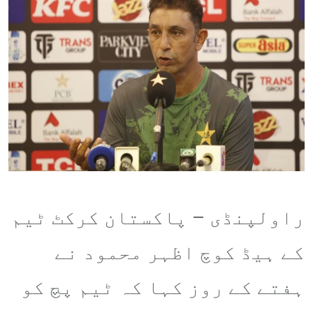
راولپنڈی – پاکستان کرکٹ ٹیم
کے ہیڈ کوچ اظہر محمود نے
ہفتے کے روز کہا کہ ٹیم پچ کو