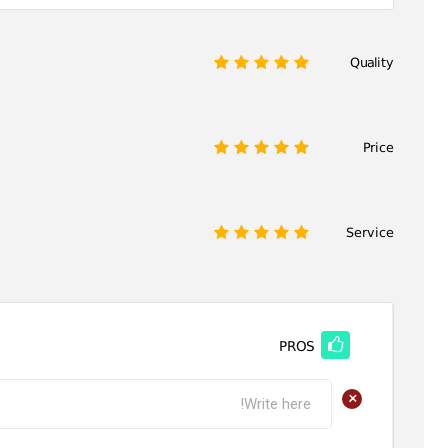
Quality
1
2
3
4
5
Price
1
2
3
4
5
Service
1
2
3
4
5
PROS
+