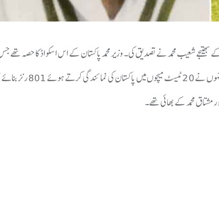
 انتقال کر گئے، ان کے بھتیجے شعیب محمد نے تصدیق کی۔ وزیر محمد پاکستان کے اس اسکواڈ کا حصہ تھے ج
نے 1952 میں بھارت کا دورہ کیا تھا، جہاں انہوں نے ٹیسٹ ڈیبیو کیا تھا۔ انہو
ر مشتاق محمد کے بھائی تھے۔