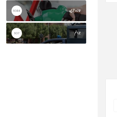
تازہ ترین
9384
جرائم
937