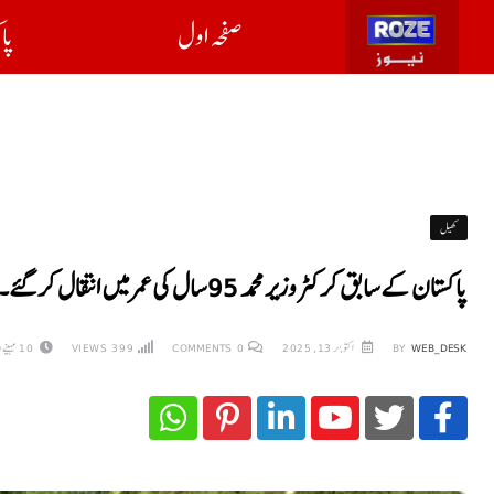
صفحہ اول
پا
کھیل
پاکستان کے سابق کرکٹر وزیر محمد 95 سال کی عمر میں انتقال کر گئے۔
WEB_DESK
BY
اکتوبر 13, 2025
0
COMMENTS
399
VIEWS
10 مہینے AGO