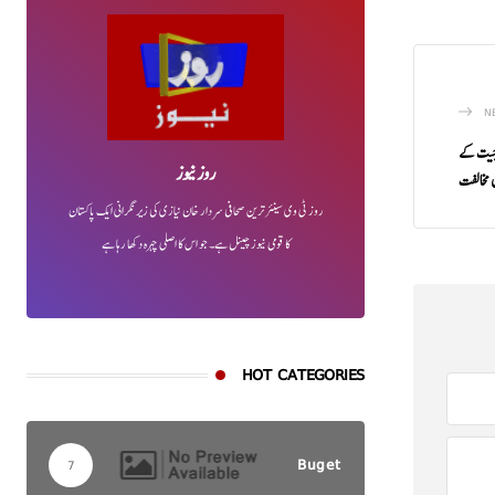
N
ی جیت کے
روز نیوز
 مخالفت
روز ٹی وی سینئر ترین صحافی سردار خان نیازی کی زیر نگرانی ایک پاکستان
کا قومی نیوز چینل ہے۔ جو اس کا اصلی چہرہ دکھا رہا ہے
HOT CATEGORIES
Buget
7