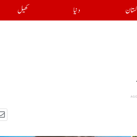
کستان
دنیا
کھیل