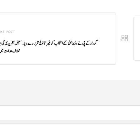
EXT POST
گورنر کے پی نے وزیراعلیٰ کے انتخاب کو غیر قانونی قرار دے دیا۔ سہیل آفریدی ک
خلاف عدالت میں