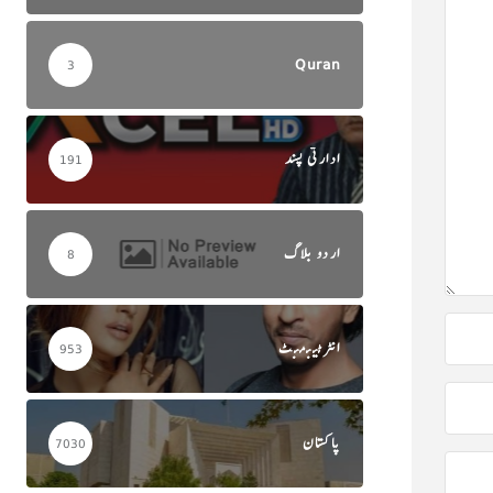
Quran
3
ادارتی پسند
191
اردو بلاگ
8
انٹرٹینمنٹ
953
پاکستان
7030