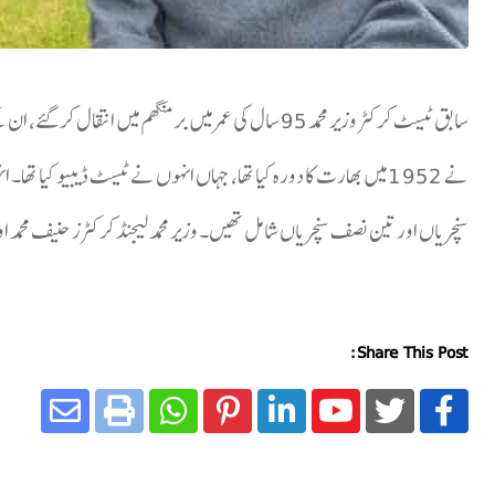
سابق ٹیسٹ کرکٹر وزیر محمد 95 سال کی عمر میں برمنگھم میں
سنچریاں اور تین نصف سنچریاں شامل تھیں۔ وزیر محمد لیجنڈ کرکٹرز حنیف محمد او
Share This Post: