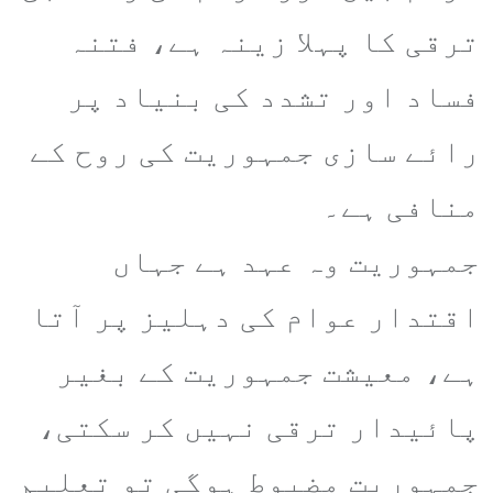
ترقی کا پہلا زینہ ہے، فتنہ
فساد اور تشدد کی بنیاد پر
رائے سازی جمہوریت کی روح کے
منافی ہے۔
جمہوریت وہ عہد ہے جہاں
اقتدار عوام کی دہلیز پر آتا
ہے، معیشت جمہوریت کے بغیر
پائیدار ترقی نہیں کر سکتی،
جمہوریت مضبوط ہوگی تو تعلیم