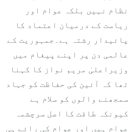
نظام نہیں بلکہ عوام اور
ریاست کے درمیان اعتماد کا
پائیدار رشتہ ہے۔جمہوریت کے
عالمی دن پر اپنے پیغام میں
وزیراعلیٰ مریم نواز کا کہنا
تھا کہ آئین کی حفاظت کو جہاد
سمجھنے والوں کو سلام ہے
کیونکہ طاقت کا اصل سرچشمہ
عوام ہیں اور عوام کی رائے ہی