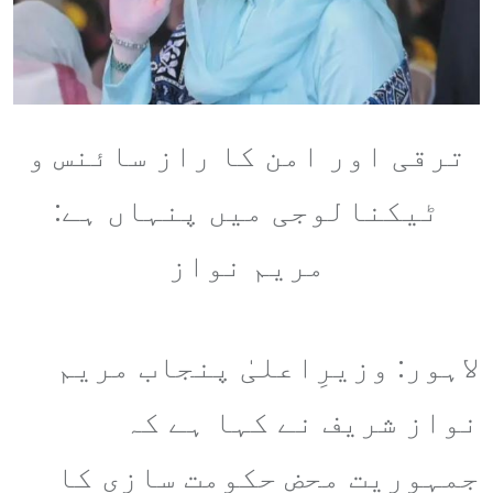
ترقی اور امن کا راز سائنس و
ٹیکنالوجی میں پنہاں ہے:
مریم نواز
لاہور: وزیرِاعلیٰ پنجاب مریم
نواز شریف نے کہا ہے کہ
جمہوریت محض حکومت سازی کا