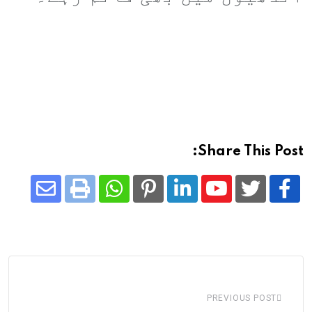
Share This Post:
Share
Whatsapp
Print
Pinterest
LinkedIn
Youtube
via
Email
PREVIOUS POST