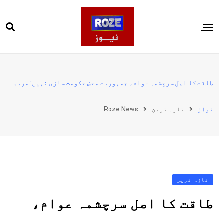
Ski
t
conten
صفحہ اول
پاکستان
طاقت کا اصل سرچشمہ عوام، جمہوریت محض حکومت سازی نہیں: مریم
دنیا
نواز
تازہ ترین
Roze News
کھیل
ویڈیوز
روز انگلش
تازہ ترین
طاقت کا اصل سرچشمہ عوام،