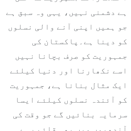
ہے دشمنی نہیں، یہی وہ سبق ہے
جو ہمیں اپنی آنے والی نسلوں
کو دینا ہے۔پاکستان کی
جمہوریت کو صرف بچانا نہیں
اسے نکھارنا اور دنیا کیلئے
ایک مثال بنانا ہے، جمہوریت
کو آئندہ نسلوں کیلئے ایسا
سرمایہ بنائیں گے جو وقت کی
آندھیوں میں بھی قائم رہے۔