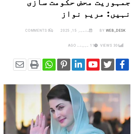
جمہوریت محض حکومت سازی
نہیں: مریم نواز
WEB_DESK
BY
ستمبر 15, 2025
0
COMMENTS
306
VIEWS
11 مہینے AGO
Share
Whatsapp
Print
Pinterest
LinkedIn
Youtube
via
Email