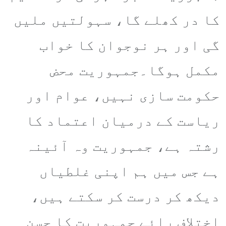
کا در کھلے گا، سہولتیں ملیں
گی اور ہر نوجوان کا خواب
مکمل ہوگا۔جمہوریت محض
حکومت سازی نہیں، عوام اور
ریاست کے درمیان اعتماد کا
رشتہ ہے، جمہوریت وہ آئینہ
ہے جس میں ہم اپنی غلطیاں
دیکھ کر درست کر سکتے ہیں،
اختلاف رائے جمہوریت کا حسن