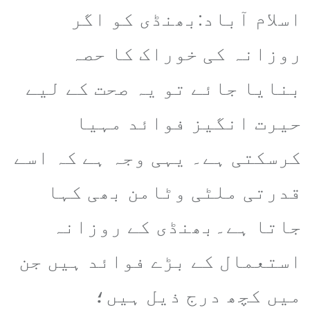
اسلام آباد:بھنڈی کو اگر
روزانہ کی خوراک کا حصہ
بنایا جائے تو یہ صحت کے لیے
حیرت انگیز فوائد مہیا
کرسکتی ہے۔ یہی وجہ ہے کہ اسے
قدرتی ملٹی وٹامن بھی کہا
جاتا ہے۔بھنڈی کے روزانہ
استعمال کے بڑے فوائد ہیں جن
میں کچھ درج ذیل ہیں؛