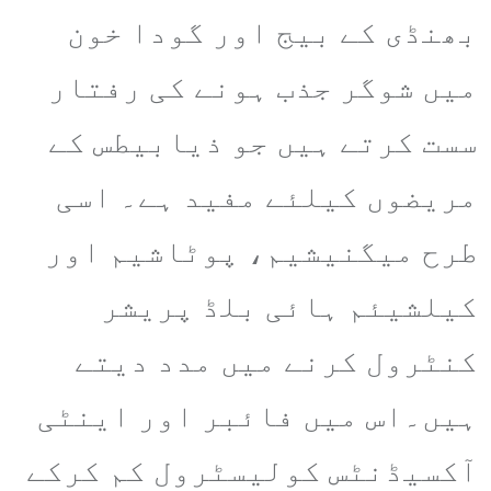
بھنڈی کے بیج اور گودا خون
میں شوگر جذب ہونے کی رفتار
سست کرتے ہیں جو ذیابیطس کے
مریضوں کیلئے مفید ہے۔ اسی
طرح میگنیشیم، پوٹاشیم اور
کیلشیئم ہائی بلڈ پریشر
کنٹرول کرنے میں مدد دیتے
ہیں۔اس میں فائبر اور اینٹی
آکسیڈنٹس کولیسٹرول کم کرکے