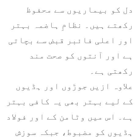
دل کو بیماریوں سے محفوظ
رکھتے ہیں۔ نظامِ ہاضمہ بہتر
اور اعلی فائبر قبض سے بچاتی
ہے اور آنتوں کو صحت مند
رکھتی ہے۔
علاوہ ازیں جوڑوں اور ہڈیوں
کے لیے بہتر بھی یہ کافی بہتر
ہے۔ اس میں وٹامن کے اور فولاد
ہڈیوں کو مضبوط، جبکہ سوزش