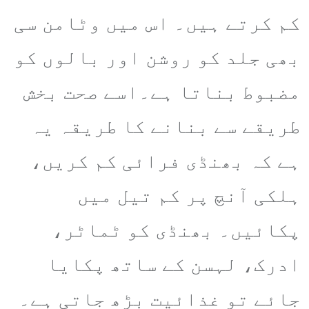
کم کرتے ہیں۔ اس میں وٹامن سی
بھی جلد کو روشن اور بالوں کو
مضبوط بناتا ہے۔اسے صحت بخش
طریقے سے بنانے کا طریقہ یہ
ہے کہ بھنڈی فرائی کم کریں،
ہلکی آنچ پر کم تیل میں
پکائیں۔ بھنڈی کو ٹماٹر،
ادرک، لہسن کے ساتھ پکایا
جائے تو غذائیت بڑھ جاتی ہے۔