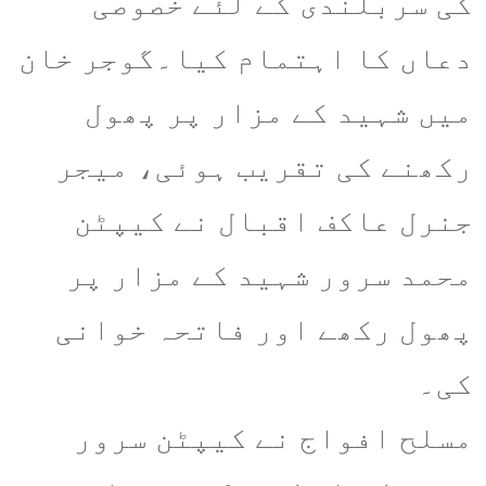
کی سربلندی کے لئے خصوصی
دعاں کا اہتمام کیا۔گوجر خان
میں شہید کے مزار پر پھول
رکھنے کی تقریب ہوئی، میجر
جنرل عاکف اقبال نے کیپٹن
محمد سرور شہید کے مزار پر
پھول رکھے اور فاتحہ خوانی
کی۔
مسلح افواج نے کیپٹن سرور