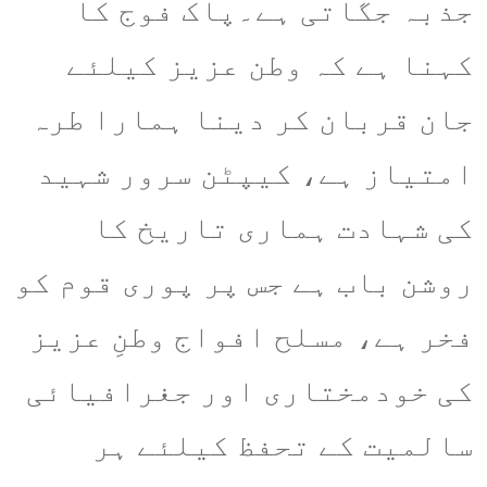
جذبہ جگاتی ہے۔پاک فوج کا
کہنا ہے کہ وطن عزیز کیلئے
جان قربان کر دینا ہمارا طرہ
امتیاز ہے، کیپٹن سرور شہید
کی شہادت ہماری تاریخ کا
روشن باب ہے جس پر پوری قوم کو
فخر ہے، مسلح افواج وطنِ عزیز
کی خودمختاری اور جغرافیائی
سالمیت کے تحفظ کیلئے ہر