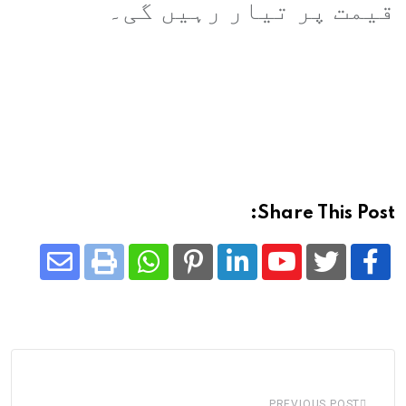
قیمت پر تیار رہیں گی۔
Share This Post:
Share
Whatsapp
Print
Pinterest
LinkedIn
Youtube
via
Email
PREVIOUS POST