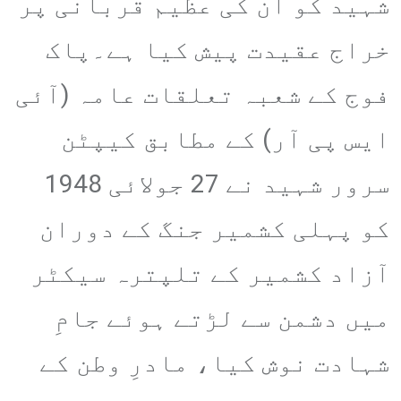
شہید کو ان کی عظیم قربانی پر
خراج عقیدت پیش کیا ہے۔پاک
فوج کے شعبہ تعلقات عامہ (آئی
ایس پی آر) کے مطابق کیپٹن
سرور شہید نے 27 جولائی 1948
کو پہلی کشمیر جنگ کے دوران
آزاد کشمیر کے تلپترہ سیکٹر
میں دشمن سے لڑتے ہوئے جامِ
شہادت نوش کیا، مادرِ وطن کے