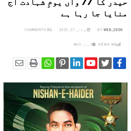
حیدر کا 77 واں یومِ شہادت آج
منایا جا رہا ہے
WEB_DESK
BY
جولائی 27, 2025
0
COMMENTS
440
VIEWS
1 سال AGO
Share
Whatsapp
Print
Pinterest
LinkedIn
Youtube
via
Email