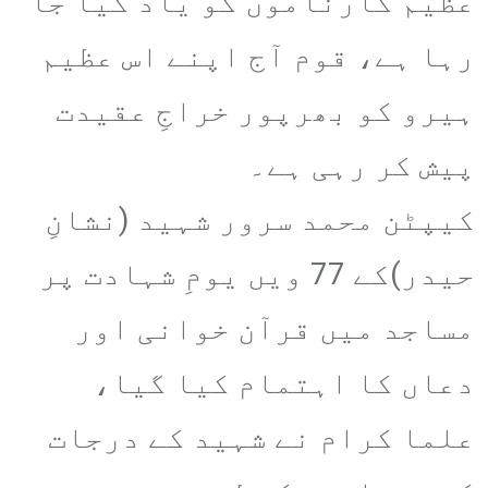
عظیم کارناموں کو یاد کیا جا
رہا ہے، قوم آج اپنے اس عظیم
ہیرو کو بھرپور خراجِ عقیدت
پیش کر رہی ہے۔
کیپٹن محمد سرور شہید (نشانِ
حیدر)کے 77 ویں یومِ شہادت پر
مساجد میں قرآن خوانی اور
دعاں کا اہتمام کیا گیا،
علما کرام نے شہید کے درجات