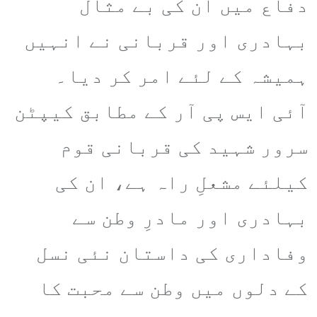
دفاع میں ان کی بے مثال
بہادری اور قربانی نے انہیں
ہمیشہ کے لئے امر کر دیا۔
آئی ایس پی آر کے مطابق کیپٹن
سرور شہید کی قربانی قوم
کیلئے مشعلِ راہ ہے، ان کی
بہادری اور مادرِ وطن سے
وفاداری کی داستان نئی نسل
کے دلوں میں وطن سے محبت کا