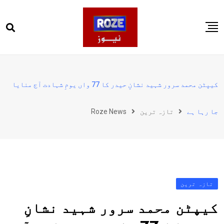
Ski
t
conten
صفحہ اول
پاکستان
کیپٹن محمد سرور شہید نشانِ حیدر کا 77 واں یومِ شہادت آج منایا
دنیا
جا رہا ہے
تازہ ترین
Roze News
کھیل
ویڈیوز
روز انگلش
تازہ ترین
کیپٹن محمد سرور شہید نشانِ