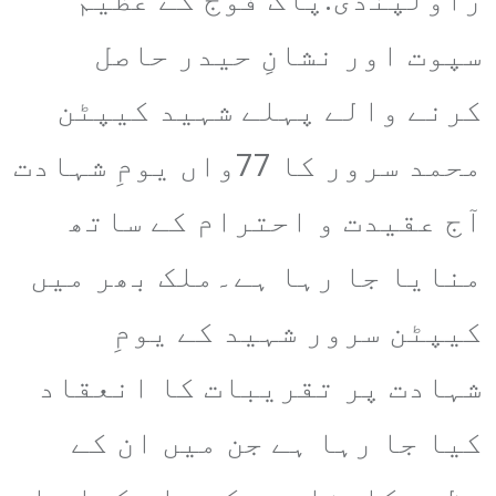
سپوت اور نشانِ حیدر حاصل
کرنے والے پہلے شہید کیپٹن
محمد سرور کا 77واں یومِ شہادت
آج عقیدت و احترام کے ساتھ
منایا جا رہا ہے۔ملک بھر میں
کیپٹن سرور شہید کے یومِ
شہادت پر تقریبات کا انعقاد
کیا جا رہا ہے جن میں ان کے