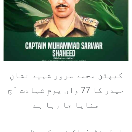
کیپٹن محمد سرور شہید نشانِ
حیدر کا 77 واں یومِ شہادت آج
منایا جا رہا ہے
راولپنڈی:پاک فوج کے عظیم