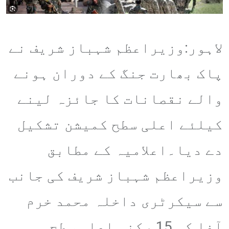
لاہور:وزیراعظم شہباز شریف نے
پاک بھارت جنگ کے دوران ہونے
والے نقصانات کا جائزہ لینے
کیلئے اعلی سطح کمیشن تشکیل
دے دیا۔اعلامیہ کے مطابق
وزیراعظم شہباز شریف کی جانب
سے سیکرٹری داخلہ محمد خرم
آغا کو 15 رکنی اعلی سطح