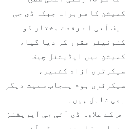
کمیشن کا سربراہ جبکہ ڈی جی
ایف آئی اے رفعت مختار کو
کنونیئر مقرر کر دیا گیا،
کمیشن میں ایڈیشنل چیف
سیکرٹری آزاد کشمیر،
سیکرٹری ہوم پنجاب سمیت دیگر
بھی شامل ہیں۔
اس کے علاوہ ڈی آئی جی آپریشنز
پنجاب وقاص نذیر، ڈی آئی جی