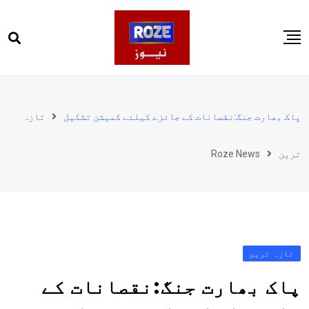
Ski
t
conten
صفحہ اول
پاکستان
پاک بھارت جنگ:نقصانات کے جائزے کیلئے کمیشن تشکیل
تازہ
دنیا
ترین
Roze News
کھیل
ویڈیوز
روز انگلش
تازہ ترین
پاک بھارت جنگ:نقصانات کے