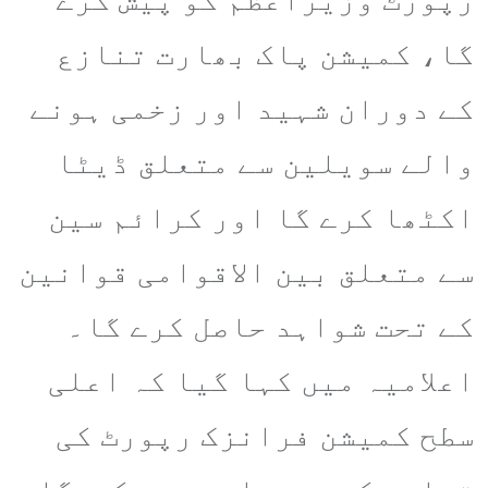
گا، کمیشن پاک بھارت تنازع
کے دوران شہید اور زخمی ہونے
والے سویلین سے متعلق ڈیٹا
اکٹھا کرے گا اور کرائم سین
سے متعلق بین الاقوامی قوانین
کے تحت شواہد حاصل کرے گا۔
اعلامیہ میں کہا گیا کہ اعلی
سطح کمیشن فرانزک رپورٹ کی