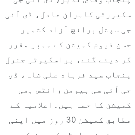
سکیورٹی کامران عادل، ڈی آئی
جی سپشل برانچ آزاد کشمیر
حسن قیوم کمیشن کے ممبر مقرر
کر دیئے گئے، پراسکیوٹر جنرل
پنجاب سید فرہاد علی شاہ، ڈی
جی آئی سی ہیومن رائٹس بھی
کمیشن کا حصہ ہیں۔اعلامیہ کے
مطابق کمیشن 30 روز میں اپنی
رپورٹ وزیراعظم کو پیش کرے