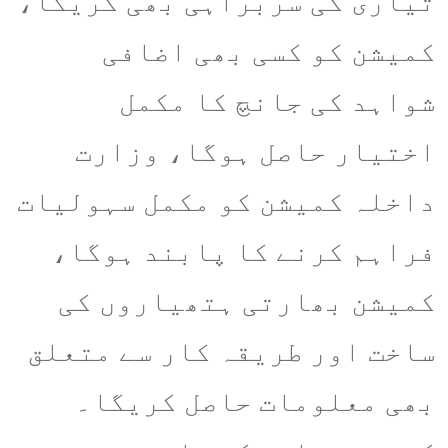
تیاری کی سربراہی بھی کریگا،
کمیشن کو کسی بھی اضافی
شواہد کی جانچ کا مکمل
اختیار حاصل ہوگا، وزارت
داخلہ کمیشن کو مکمل سہولیات
فراہم کرنے کا پابند ہوگا،
کمیشن بھارتی ہتھیاروں کی
ساخت اور طریقہ کار سے متعلق
بھی معلومات حاصل کریگا۔