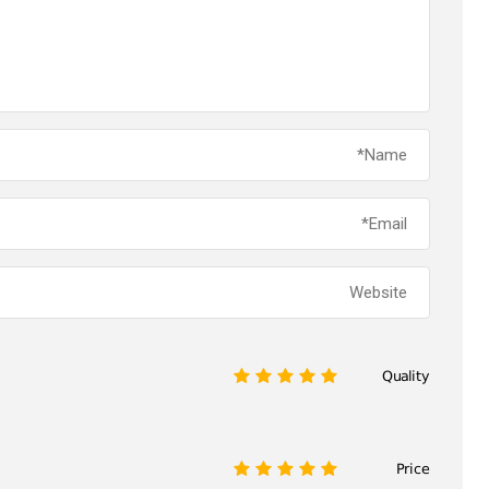
Quality
1
2
3
4
5
Price
1
2
3
4
5