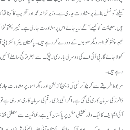
کیلئے کونسل بنانے پر مشاورت جاری ہے۔وزیر خزانہ محمد اورنگزیب کا کہنا تھا کہ پ
ہیں، معیشت کو کیسے آگے لایا جائے اس پر مشاورت جاری ہے۔ خیبرپختونخوا کی
خیبرپختونخوا اور دیگر صوبوں کے دورے کر رہے ہیں۔ پاکستان ایئرلائنز (پی
کھولا جائے گا، پی آئی اے کی دوسری بار ری لانچنگ سے بہترنتائج سامنے آئیں
رہے ہیں۔
ڈالرز کی سرمایہ کاری کی گئی ہے، اگراتنی بڑی رقم کی سرمایہ کاری ہو رہی 
رہا ہے، امید ہے کہ یہ ریویو ٹھیک جائیگا۔پاکستان آئی ایف ایم کی شرائط پر پورا 