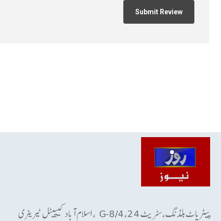
پیٹریاٹ بلڈنگ، سٹریٹ 24، G-8/4 ، اسلام آباد کیپیٹل ٹیریٹری