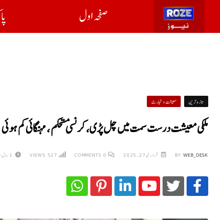
صفحہ اول
پا
تازہ ترین
معیشت و تجارت
ملکی معیشت درست سمت میں چل پڑی، کرنسی مستحکم ، مہنگائی کم ہوئی : 
WEB_DESK
BY
فروری 27, 2025
0
COMMENTS
527
VIEWS
1 سال AGO