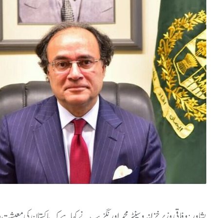
پشاور:وفاقی وزیر خزانہ و سینیٹر محمد اورنگزیب نے کہا ہے کہ پاکستان کی مع