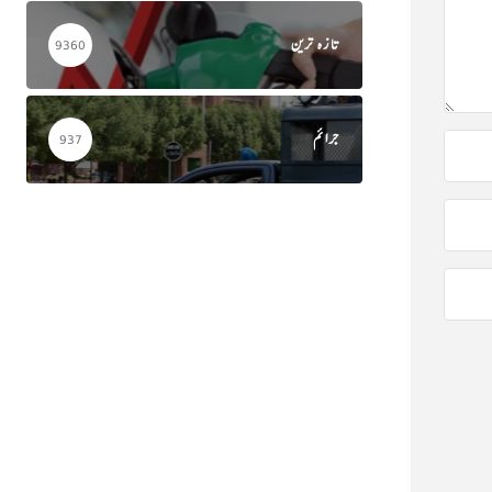
تازہ ترین
9360
جرائم
937