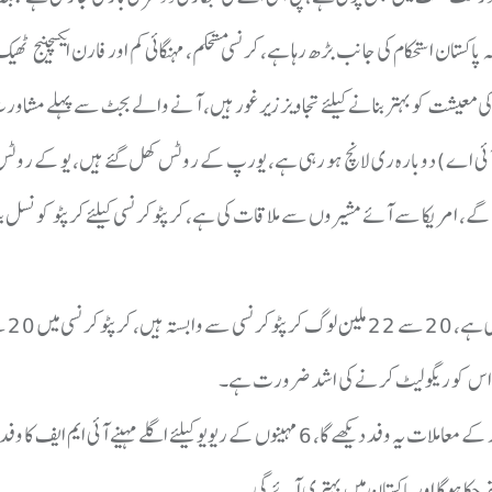
اکستان استحکام کی جانب بڑھ رہا ہے، کرنسی مستحکم، مہنگائی کم اور فارن ایکسچینج ٹھ
 معیشت کو بہتر بنانے کیلئے تجاویز زیرغور ہیں، آنے والے بجٹ سے پہلے مشاورت
 آئی اے) دوبارہ ری لانچ ہو رہی ہے، یورپ کے روٹس کھل گئے ہیں، یو کے روٹس
 گے، امریکا سے آئے مشیروں سے ملاقات کی ہے، کرپٹو کرنسی کیلئے کرپٹو کونسل ب
ہے تو اس کو ریگولیٹ کرنے کی اشد ضرورت ہے۔
آئی ایم ایف کا ایک وفد تکنیکی مشن پر پاکستان آیا ہے، کلائمیٹ سے متعلق فنڈز کے معاملات یہ وفد دیکھے گا، 6 مہینوں کے ریویو کیلئے اگلے مہین
اترچکا ہوگا اور پاکستان میں بہتری آئے گی۔