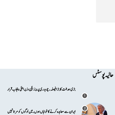
حالیہ پوسٹس
بڑی عدالت کا بڑا فیصلہ، چوہدری پرویز الٰہی وزیراعلیٰ پنجاب قرار
ایران سے معاہدہ کرنے کا خواہاں ہوں، میں لوگوں کو مرتا نہیں