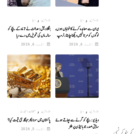
,
,
تازہ ترین
دنیا
تازہ ترین
دنیا
ایران سے معاہدہ کرنے کا خواہاں ہوں، میں
بنگلادیش: عدالت نے 7 ماہ کے بچے کو 13
لوگوں کو مرتا نہیں دیکھنا چاہتا ، ٹرمپ
سالہ ماں کی تحویل میں دے دیا
اگست 6, 2026
اگست 6, 2026
,
,
تازہ ترین
دنیا
تازہ ترین
معیشت و تجارت
ویڈیو: بچے کو گرنے سے بچاتے ہوئے ٹرمپ کا
پاکستان میں سونا پھرمہنگا، نئی قیمت کیا؟ جانیے
سابق صدر جوبائیڈن پر طنز
اگست 5, 2026
کرپٹو کرنسی