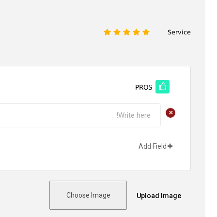
Service
1
2
3
4
5
PROS
+
Add Field
Choose Image
Upload Image