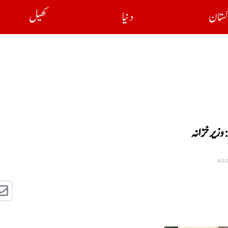
کستان
دنیا
کھیل
وزیر خزانہ