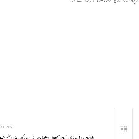
EXT POST
افغانستان اپنی سرزمین پاکستان کیخلاف استعمال ہونے سے روکیں، وزیر اعظم شہب