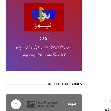
روز نیوز
روز ٹی وی سینئر ترین صحافی سردار خان نیازی کی زیر نگرانی ایک پاکستان
کا قومی نیوز چینل ہے۔ جو اس کا اصلی چہرہ دکھا رہا ہے
HOT CATEGORIES
N
Buget
7
از شریف