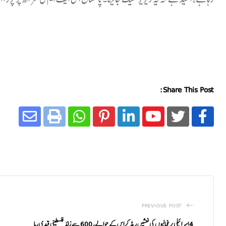
Share This Post:
PREVIOUS POST
4 اسرائیلی یرغمالیوں کی نعشیں ریڈ کراس کے حوالے، 600 سے زائد فلسطینی قیدی رہا