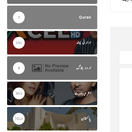
Quran
3
ادارتی پسند
191
اردو بلاگ
8
انٹرٹینمنٹ
953
پاکستان
7012