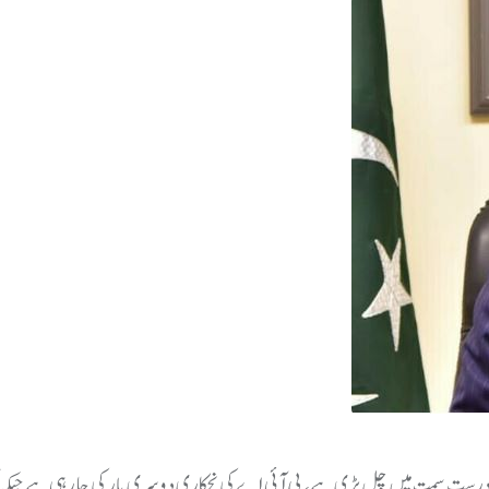
یشت درست سمت میں چل پڑی ہے، پی آئی اے کی نجکاری دوسری بار کی جا رہی ہے جبکہ 