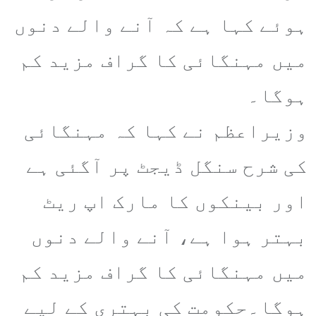
ہوئے کہا ہے کہ آنے والے دنوں
میں مہنگائی کا گراف مزید کم
ہوگا۔
وزیراعظم نے کہا کہ مہنگائی
کی شرح سنگل ڈیجٹ پر آگئی ہے
اور بینکوں کا مارک اپ ریٹ
بہتر ہوا ہے، آنے والے دنوں
میں مہنگائی کا گراف مزید کم
ہوگا۔حکومت کی بہتری کے لیے