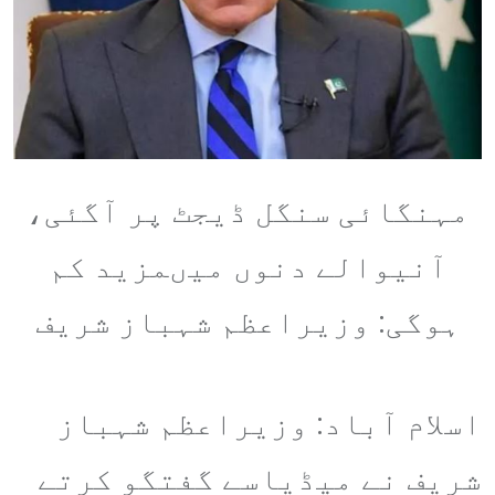
مہنگائی سنگل ڈیجٹ پر آگئی،
آنیوالے دنوں میںمزید کم
ہوگی: وزیراعظم شہباز شریف
اسلام آباد: وزیراعظم شہباز
شریف نے میڈیاسے گفتگو کرتے