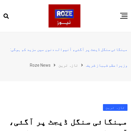
Ski
t
conten
صفحہ اول
پاکستان
مہنگائی سنگل ڈیجٹ پر آگئی، آنیوالے دنوں میں مزید کم ہوگی:
دنیا
وزیراعظم شہباز شریف
تازہ ترین
Roze News
کھیل
ویڈیوز
روز انگلش
تازہ ترین
مہنگائی سنگل ڈیجٹ پر آگئی،