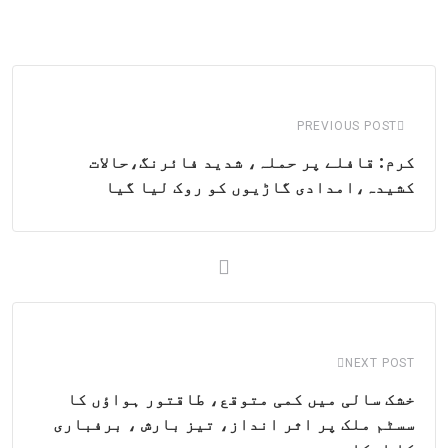
via
Email
PREVIOUS POST
کرم: قافلے پر حملہ، شدید فائرنگ،حالات
کشیدہ،امدادی گاڑیوں کو روک لیا گیا
NEXT POST
خشک سالی میں کمی متوقع، طاقتور ہواؤں کا
سسٹم ملک پر اثر انداز، تیز بارش ، برفباری