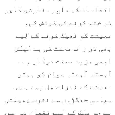
اقدامات کیے اور سفارشی کلچر
کو ختم کرنے کی کوشش کی،
معیشت کو ٹھیک کرنے کے لیے
بھی دن رات محنت کی ہے لیکن
ابھی مزید محنت درکار ہے۔
آہستہ آہستہ عوام کو بہتر
معیشت کے ثمرات مل رہے ہیں۔
سیاسی جھگڑوں سے نفرت پھیلتی
ہے جو ملک کے لیے نقصان دہ ہے،