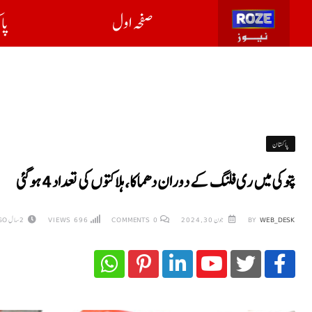
صفحہ اول
پا
پاکستان
پتوکی میں ری فلنگ کے دوران دھماکا، ہلاکتوں کی تعداد 4 ہوگئی
WEB_DESK
BY
جون 30, 2024
0
COMMENTS
696
VIEWS
2 سال AGO