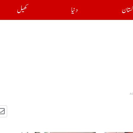
کستان
دنیا
کھیل