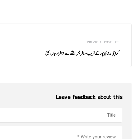
PREVIOUS POST
کراچی: ماڑی پور کے قریب مسافر بس الٹنے سے 7 افراد جاں بحق
Leave feedback about this