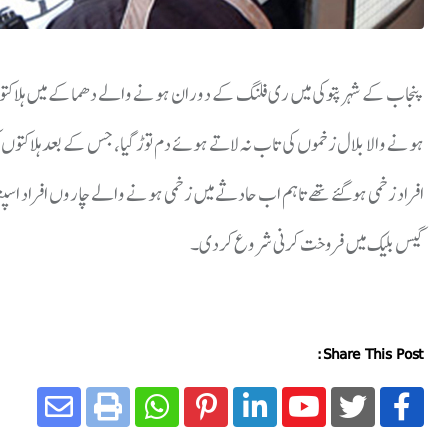
افراد زخمی ہوگئے تھے تاہم اب حادثے میں زخمی ہونے والے چاروں افراد اسپتال
گیس بلیک میں فروخت کرنی شروع کردی۔
Share This Post: