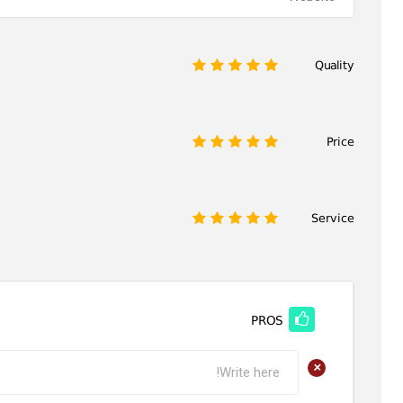
Quality
1
2
3
4
5
Price
1
2
3
4
5
Service
1
2
3
4
5
PROS
+