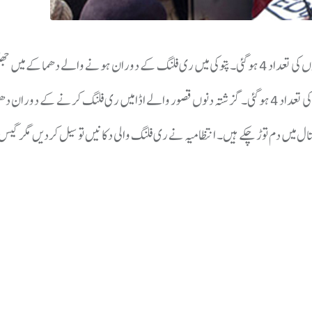
پنجاب کے شہر پتوکی میں ری فلنگ کے دوران ہونے والے دھماکے میں ہلاکتوں کی تعداد 4 ہوگئی۔ پتوکی میں ری فلنگ کے دوران ہونے والے دھ
 میں دم توڑ چکے ہیں۔ انتظامیہ نے ری فلنگ والی دکانیں تو سیل کردیں مگر گیس م