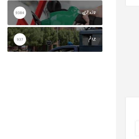
تازہ ترین
9384
جرائم
937