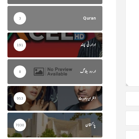
Quran
3
ادارتی پسند
191
اردو بلاگ
8
انٹرٹینمنٹ
953
پاکستان
7030