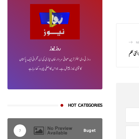
N
روز نیوز
روز ٹی وی سینئر ترین صحافی سردار خان نیازی کی زیر نگرانی ایک پاکستان
کا قومی نیوز چینل ہے۔ جو اس کا اصلی چہرہ دکھا رہا ہے
HOT CATEGORIES
Buget
7