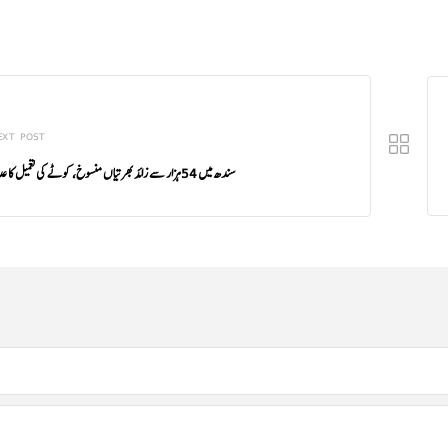
EXT POST
سندھ میں 54 ہزار سے زائد بھرتیاں منسوخ، کوٹے کی تعمیل کا عدالتی حکم