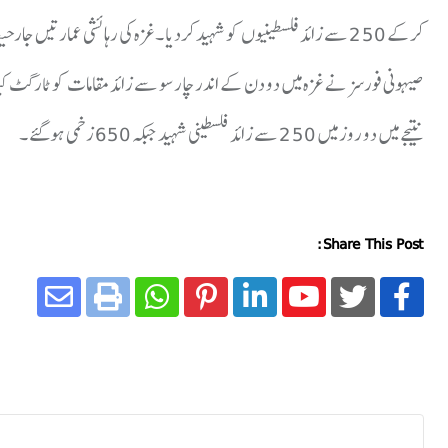
کرکے 250 سے زائد فلسطینیوں کو شہید کردیا ۔غزہ کی رہائشی عمارتیں جار
صیہونی فورسز نے غزہ میں دو دن کے اندر چار سو سے زائد مقامات کو ٹارگٹ ک
نتیجے میں دو روز میں 250 سے زائد فلسطینی شہید جبکہ 650 زخمی ہوگئے ۔
Share This Post: