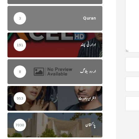
Quran
3
ادارتی پسند
191
اردو بلاگ
8
انٹرٹینمنٹ
953
پاکستان
7030