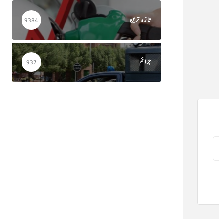
تازہ ترین
9384
جرائم
937