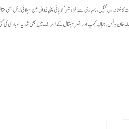
حیت کا نشانہ بن گئیں ، بمباری سے غزہ شہر کو پانی پہنچانیوالی مین سپلائی لائن بھی متاث
یا۔خان یونس ،جبالیہ کیمپ او رانصر ہسپتال کے اطراف میں بھی شدید بمباری کی 