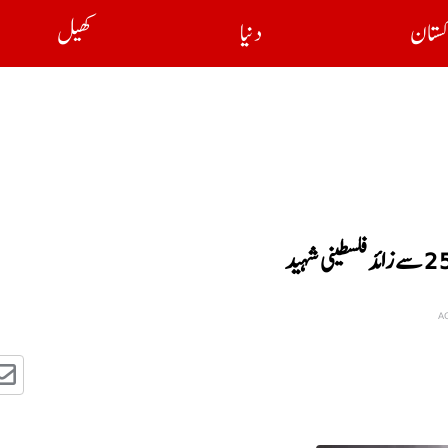
کستان
دنیا
کھیل