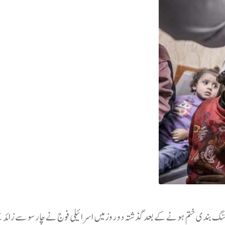
 بند ی ختم ہونے کے بعد گذشتہ دو روز میں اسرائیلی فوج نے چار سو سے زائد ح