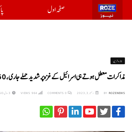
صفحہ اول
پا
تازہ ترین
مذاکرات معطل ہوتے ہی اسرائیل کے غزہ پر شدید حملے جاری ، 250 سے زائد فلسطینی شہید
ROZENEWS
BY
دسمبر 3, 2023
0
COMMENTS
964
VIEWS
3 سال AGO