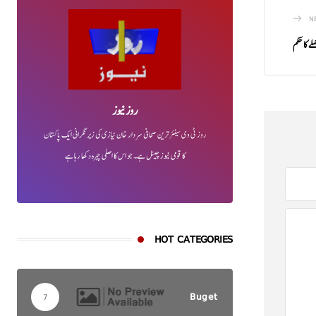
N
ے کا حکم
روز نیوز
روز ٹی وی سینئر ترین صحافی سردار خان نیازی کی زیر نگرانی ایک پاکستان
کا قومی نیوز چینل ہے۔ جو اس کا اصلی چہرہ دکھا رہا ہے
HOT CATEGORIES
Buget
7