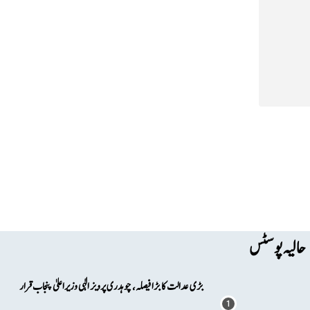
حالیہ پوسٹس
بڑی عدالت کا بڑا فیصلہ، چوہدری پرویز الٰہی وزیراعلیٰ پنجاب قرار