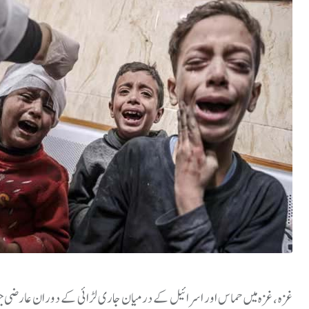
غزہ ، غزہ میں حماس اور اسرائیل کے درمیان جاری لڑائی کے دوران عارضی جنگ