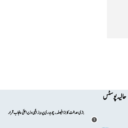
حالیہ پوسٹس
بڑی عدالت کا بڑا فیصلہ، چوہدری پرویز الٰہی وزیراعلیٰ پنجاب قرار