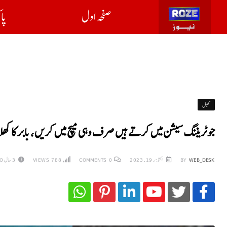
صفحہ اول
پا
کھیل
جو ٹریننگ سیشن میں کرتے ہیں صرف وہی میچ میں کریں ، بابر کا کھلا
WEB_DESK
BY
اکتوبر 19, 2023
0
COMMENTS
788
VIEWS
3 سال AGO