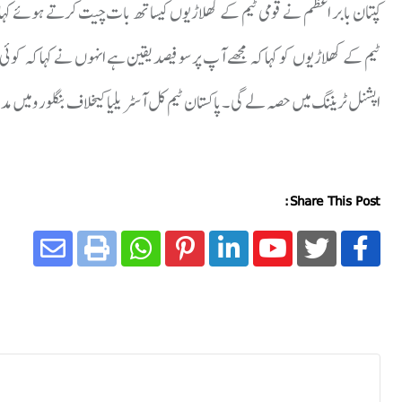
کپتان بابر اعظم نے قومی ٹیم کے کھلاڑیوں کیساتھ بات چیت کرتے ہوئے کہ
ٹیم کے کھلاڑیوں کو کہا کہ مجھے آپ پر سو فیصد یقین ہے انہوں نے کہا کہ کو
اپشنل ٹریننگ میں حصہ لے گی ۔پاکستان ٹیم کل آسٹر یلیا کیخلاف بنگلورو میں مد
Share This Post: