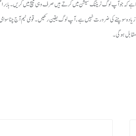
ا ہے کہ جوآپ لوگ ٹریننگ سیشن میں کرتے ہیں صرف وہی میچ میں کریں ۔بابر ا
ئی زیادہ سوچنے کی ضرورت نہیں ہے ، آپ لوگ یقین رکھیں ۔قومی ٹیم آج چنا سوامی 
 مقابل ہوگی ۔