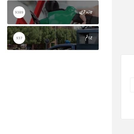
تازہ ترین
9389
جرائم
937