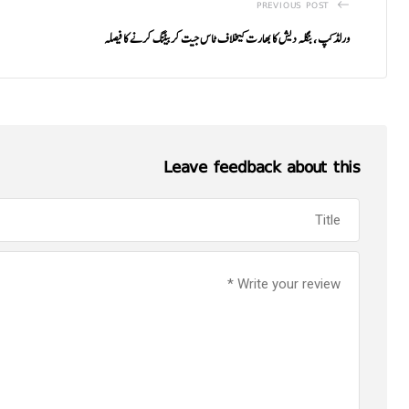
PREVIOUS POST
ورلڈ کپ ، بنگلہ دیش کا بھارت کیخلاف ٹاس جیت کربیٹنگ کرنے کا فیصلہ
Leave feedback about this