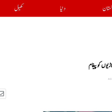
کستان
دنیا
کھیل
ڑیوں کو پیغام