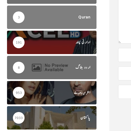
Quran
3
ادارتی پسند
191
اردو بلاگ
8
انٹرٹینمنٹ
953
پاکستان
7033