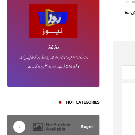
N
میں سستا
روز نیوز
روز ٹی وی سینئر ترین صحافی سردار خان نیازی کی زیر نگرانی ایک پاکستان
کا قومی نیوز چینل ہے۔ جو اس کا اصلی چہرہ دکھا رہا ہے
HOT CATEGORIES
Buget
7