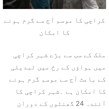
کراچی کا موسم آج سے گرم ہونے
کا امکان
ملک کے سب سے بڑے شہر کراچی
میں ہواﺅں کے رخ میں تبدیلی
کے باعث آج سے موسم گرم ہونے
کا امکان ہے ۔شہر کراچی کا
آئندہ 24 گھنٹوں کے دوران