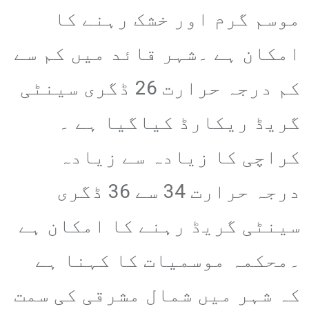
موسم گرم اور خشک رہنے کا
امکان ہے ۔شہر قائد میں کم سے
کم درجہ حرارت 26 ڈگری سینٹی
گریڈ ریکارڈ کیاگیا ہے ۔
کراچی کا زیادہ سے زیادہ
درجہ حرارت 34 سے 36 ڈگری
سینٹی گریڈ رہنے کا امکان ہے
۔محکمہ موسمیات کا کہنا ہے
کہ شہر میں شمال مشرقی کی سمت