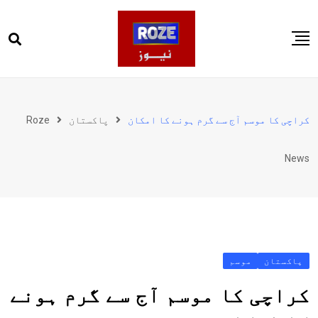
Ski
t
conten
صفحہ اول
پاکستان
کراچی کا موسم آج سے گرم ہونے کا امکان
پاکستان
Roze
دنیا
News
کھیل
ویڈیوز
روز انگلش
پاکستان
موسم
کراچی کا موسم آج سے گرم ہونے