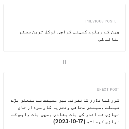
Email
PREVIOUS POST
چین کے ریلوے کمپنی کراچی لوکل ٹرین سسٹم
بنائے گی
NEXT POST
کور کمانڈرز کانفرنس میں معیشت سے متعلق بڑے
فیصلے ،سینئر صحافی وتجزیہ کار سردار خان
نیازی نے اندر کی بات بتادی ،سچی بات ،ایس کے
نیازی کیساتھ (17-10-2023)