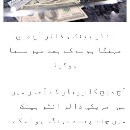
انٹر بینک ، ڈالر آج صبح
مہنگا ہونے کے بعد میں سستا
ہوگیا
آج صبح کا روبار کے آغاز میں
ہی امریکی ڈالر انٹر بینک
میں چند پیسے مہنگا ہونے کے