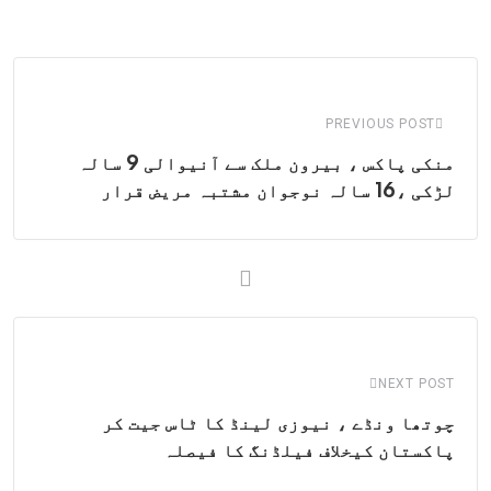
via
Email
PREVIOUS POST
منکی پاکس ، بیرون ملک سے آنیوالی 9 سالہ
لڑکی ،16 سالہ نوجوان مشتبہ مریض قرار
NEXT POST
چوتھا ونڈے ، نیوزی لینڈ کا ٹاس جیت کر
پاکستان کیخلاف فیلڈنگ کا فیصلہ