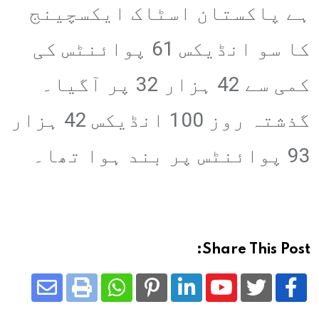
ہے پاکستان اسٹاک ایکسچینج
کا سو انڈیکس 61 پوائنٹس کی
کمی سے 42 ہزار 32 پر آگیا۔
گذشتہ روز 100 انڈیکس 42 ہزار
93 پوائنٹس پر بند ہوا تھا۔
Share This Post:
Share
Whatsapp
Print
Pinterest
LinkedIn
Youtube