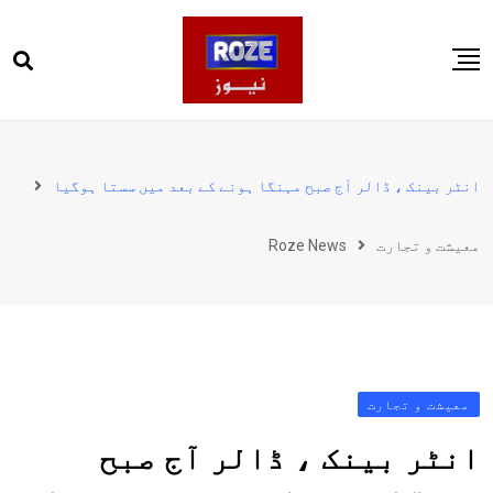
Ski
t
conten
صفحہ اول
پاکستان
انٹر بینک ، ڈالر آج صبح مہنگا ہونے کے بعد میں سستا ہوگیا
دنیا
معیشت و تجارت
Roze News
کھیل
ویڈیوز
روز انگلش
معیشت و تجارت
انٹر بینک ، ڈالر آج صبح