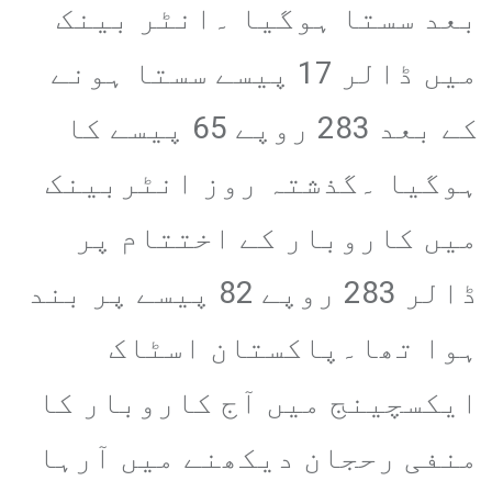
بعد سستا ہوگیا ۔انٹر بینک
میں ڈالر 17 پیسے سستا ہونے
کے بعد 283 روپے 65 پیسے کا
ہوگیا ۔گذشتہ روز انٹربینک
میں کاروبار کے اختتام پر
ڈالر 283 روپے 82 پیسے پر بند
ہوا تھا۔پاکستان اسٹاک
ایکسچینج میں آج کاروبار کا
منفی رحجان دیکھنے میں آرہا