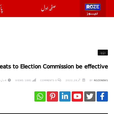
صفحہ اول
پا
ویڈیوز
eats to Election Commission be effective?
ROZENEWS
BY
ستمبر 28, 2022
0
COMMENTS
1881
VIEWS
4 سال AGO