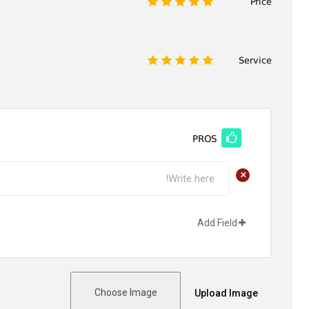
Price
1
2
3
4
5
Service
1
2
3
4
5
PROS
+
Add Field
Choose Image
Upload Image