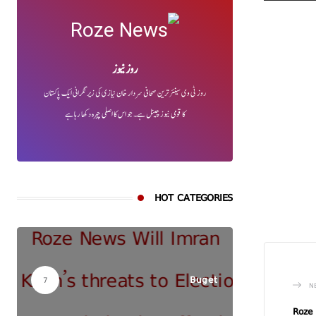
روز نیوز
روز ٹی وی سینئر ترین صحافی سردار خان نیازی کی زیر نگرانی ایک پاکستان
کا قومی نیوز چینل ہے۔ جو اس کا اصلی چہرہ دکھا رہا ہے
HOT CATEGORIES
Buget
7
N
Roze 