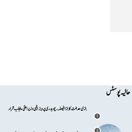
حالیہ پوسٹس
بڑی عدالت کا بڑا فیصلہ، چوہدری پرویز الٰہی وزیراعلیٰ پنجاب قرار