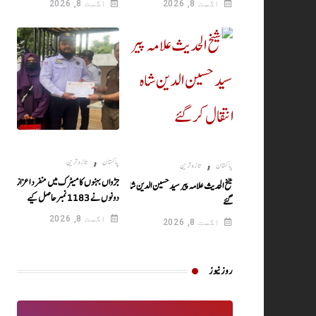
اگست 8, 2026
اگست 8, 2026
,
,
پاکستان
تازہ ترین
پاکستان
تازہ ترین
جڑواں بہنوں کا میٹرک میں منفرد اعزاز!
شیخ الحدیث علامہ پیر سید حسین الدین شاہ انتقال کر
دونوں نے 1183نمبرحاصل کیے
گئے
اگست 8, 2026
اگست 8, 2026
روز نیوز