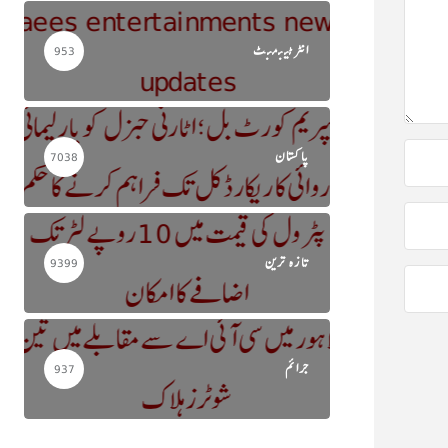
انٹرٹینمنٹ
953
پاکستان
7038
تازہ ترین
9399
جرائم
937