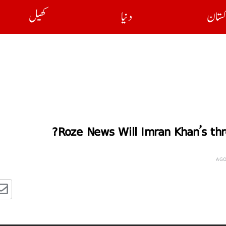
کستان
دنیا
کھیل
Roze News Will Imran Khan’s thr