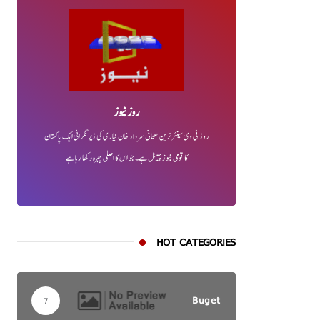
روز نیوز
روز ٹی وی سینئر ترین صحافی سردار خان نیازی کی زیر نگرانی ایک پاکستان
کا قومی نیوز چینل ہے۔ جو اس کا اصلی چہرہ دکھا رہا ہے
HOT CATEGORIES
Buget
7