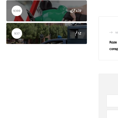
تازہ ترین
9399
N
جرائم
937
Roze
consp