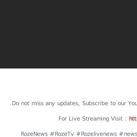
Do not miss any updates, Subscribe to our Youtu
For Live Streaming Visit :
ht
#RozeNews #RozeTv #Rozelivenews #news