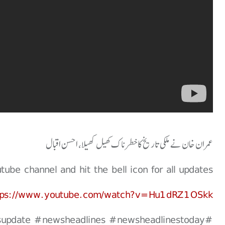
عمران خان نے ملکی تاریخ کا خطرناک کھیل کھیلا، احسن اقبال
be channel and hit the bell icon for all updates.
tps://www.youtube.com/watch?v=Hu1dRZ1OSkk
update #newsheadlines #newsheadlinestoday