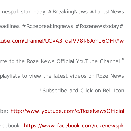
inespakistantoday #BreakingNews #LatestNews
#Topnews #Rozenewsupdate #Rozenewsheadlines #Rozebreakingnews #Rozenewstoday
utube.com/channel/UCvA3_dsIV78l-6Am16OHRYw
” Welcome to the Roze News Official YouTube Channel "
playlists to view the latest videos on Roze News
Subscribe and Click on Bell Icon!
ube:
http://www.youtube.com/c/RozeNewsOfficial
acebook:
https://www.facebook.com/rozenewspk