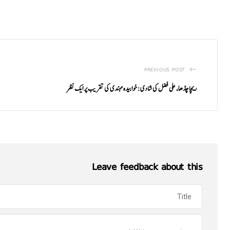
PREVIOUS POST
ریچا چڈھا، علی فضل کی شادی: خوابیدہ مہندی کی تقریب پر ایک نظر
Leave feedback about this