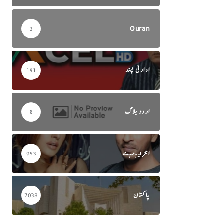
Quran
3
ادارتی پسند
191
اردو بلاگ
8
انٹرٹینمنٹ
953
پاکستان
7038