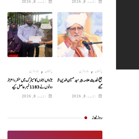
اگست 8, 2026
اگست 8, 2026
,
,
پاکستان
تازہ ترین
پاکستان
تازہ ترین
شیخ الحدیث علامہ پیر سید حسین الدین شاہ انتقال کر
جڑواں بہنوں کا میٹرک میں منفرد اعزاز!
گئے
دونوں نے 1183نمبرحاصل کیے
اگست 8, 2026
اگست 8, 2026
روز نیوز