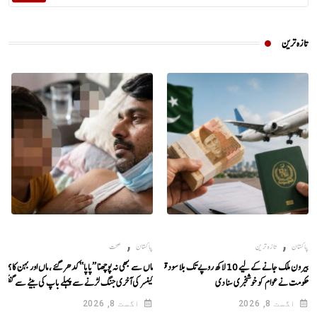
تازہ ترین
,
,
پاکستان
تازہ ترین
پاکستان
صحت
بیرون ملک جانے کے لیے 10 لاکھ روپے تک بلا سود قرض،
ماں سے کبھی نہ پوچھنا ’’پاپا‘‘ کدھر گئے ، ماں اور بہن کا ہمیشہ
حکومت نے عوام کو خوشخبری سنا دی
کینسر کی آخری جنگ لڑنے سے پہلے باپ کی بیٹے سے گفتگو
اگست 8, 2026
اگست 8, 2026