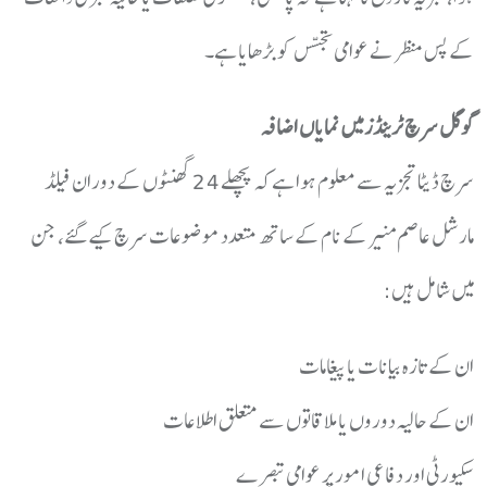
کے پس منظر نے عوامی تجسس کو بڑھایا ہے۔
گوگل سرچ ٹرینڈز میں نمایاں اضافہ
سرچ ڈیٹا تجزیہ سے معلوم ہوا ہے کہ پچھلے 24 گھنٹوں کے دوران فیلڈ
مارشل عاصم منیر کے نام کے ساتھ متعدد موضوعات سرچ کیے گئے، جن
میں شامل ہیں:
ان کے تازہ بیانات یا پیغامات
ان کے حالیہ دوروں یا ملاقاتوں سے متعلق اطلاعات
سکیورٹی اور دفاعی امور پر عوامی تبصرے