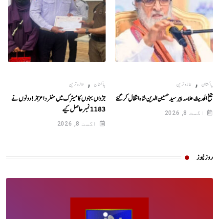
,
,
پاکستان
تازہ ترین
پاکستان
تازہ ترین
شیخ الحدیث علامہ پیر سید حسین الدین شاہ انتقال کر گئے
جڑواں بہنوں کا میٹرک میں منفرد اعزاز!دونوں نے
1183نمبرحاصل کیے
اگست 8, 2026
اگست 8, 2026
روز نیوز