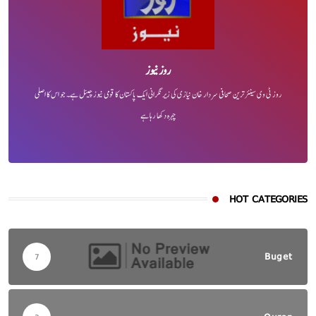
روز نیوز
روز ٹی وی سینئر ترین صحافی سردار خان نیازی کی زیر نگرانی ایک پاکستان کا قومی نیوز چینل ہے۔ جو اس کا اصلی
چہرہ دکھا رہا ہے
HOT CATEGORIES
Buget
7