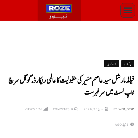
پاکستان
تازہ ترین
فیلڈ مارشل سید عاصم منیر کی مقبولیت کا عالمی ریکارڈ، گوگل سرچ
ٹاپ لسٹ میں سر فہرست
WEB_DESK
BY
مارچ 25, 2026
0
COMMENTS
176
VIEWS
5 مہینے AGO