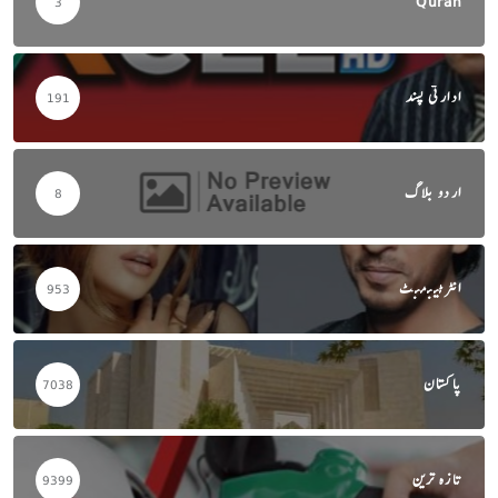
Quran
3
ادارتی پسند
191
اردو بلاگ
8
انٹرٹینمنٹ
953
پاکستان
7038
تازہ ترین
9399