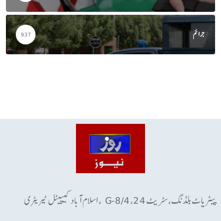
جرائم
937
پیٹریاٹ بلڈنگ، سٹریٹ 24، G-8/4 ، اسلام آباد کیپیٹل ٹیریٹری