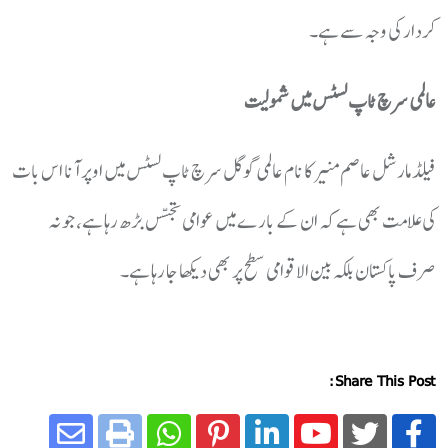
کردار کی وجہ سے ہے۔
عالمی سرچ ٹاپ لسٹس میں شمولیت
فیلڈ مارشل عاصم منیر کا نام عالمی گوگل سرچ ٹاپ لسٹس میں اوپر آنا اس بات
کی علامت بھی ہے کہ ان کے بارے میں عوامی تجسس بڑھ رہا ہے، جو نہ
صرف پاکستان بلکہ بین الاقوامی سطح پر بھی دیکھا جا رہا ہے۔
Share This Post: