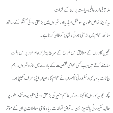
علاقائی اور عالمی سیاست پر ان کے اثرات
یہ ٹرینڈ خاص طور پر سوشل میڈیا اور خبروں میں بڑھتی ہوئی گفتگو کے ساتھ
ساتھ عوام میں بڑھتی ہوئی دلچسپی کو ظاہر کرتا ہے۔
تجزیہ کاروں کے مطابق اس طرح کے سرچ پیٹرنز عام طور پر اس وقت
سامنے آتے ہیں جب کسی عوامی شخصیت کے بارے میں تازہ خبروں، اہم
بیانات یا سیاسی و سکیورٹی فیصلوں نے عوام کا دھیان اپنی طرف کھینچا ہو۔
کچھ تجزیہ کاروں کا کہنا ہے کہ عاصم منیر کی بڑھتی ہوئی مقبولیت ممکنہ طور پر
حالیہ سکیورٹی پالیسیز، بین الاقوامی تعلقات، یا دفاعی معاملات پر ان کے مؤثر