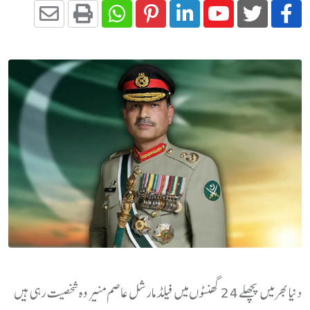
دنیا بھر میں پچھلے 24 گھنٹوں میں فیلڈ مارشل عاصم منیر وہ شخصیت رہی ہیں