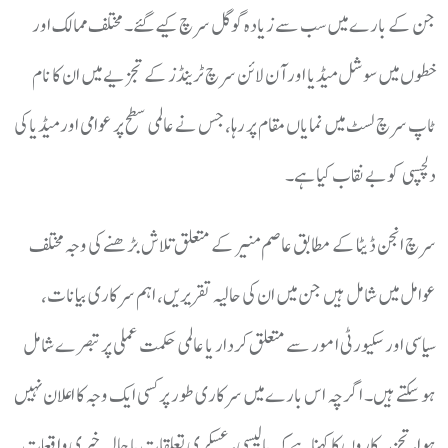
جن کے بارے میں سب سے زیادہ گوگل سرچ کیے گئے۔ مختلف ممالک اور
خطوں میں سوشل میڈیا اور آن لائن سرچ ٹرینڈز کے تجزیے میں ان کا نام
ٹاپ سرچ لسٹ میں نمایاں مقام پر رہا، جس نے عالمی سطح پر عوامی اور میڈیا کی
دلچسپی کو بے نقاب کیا ہے۔
سرچ انجن ڈیٹا کے مطابق عاصم منیر کے متعلق تلاش بڑھنے کی وجہ مختلف
عوامل میں شامل ہیں جن میں ان کی حالیہ تقریریں، اہم سرکاری بیانات،
سیاسی اور سکیورٹی امور سے متعلق کردار یا عالمی حکمت عملی پر تبصرے شامل
ہو سکتے ہیں۔ اگرچہ اس بارے میں سرکاری طور پر کسی ایک وجہ کا اعلان نہیں
ہوا، تجزیہ کاروں کا کہنا ہے کہ پالیسی، عسکری تعلقات یا حالیہ خبری واقعات